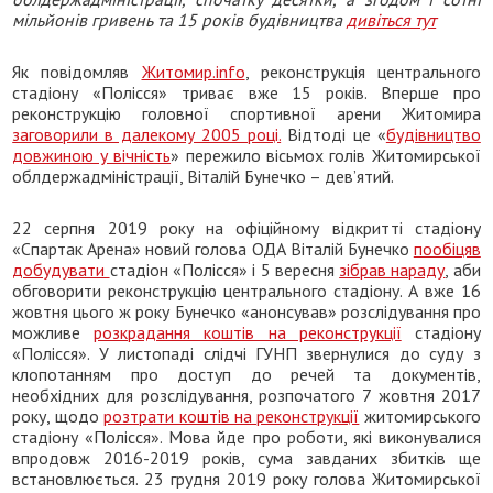
мільйонів гривень та 15 років будівництва
дивіться тут
Як повідомляв
Житомир.info
, реконструкція центрального
стадіону «Полісся» триває вже 15 років. Вперше про
реконструкцію головної спортивної арени Житомира
заговорили в далекому 2005 році.
Відтоді це «
будівництво
довжиною у вічність
» пережило вісьмох голів Житомирської
облдержадміністрації, Віталій Бунечко – дев’ятий.
22 серпня 2019 року на офіційному відкритті стадіону
«Спартак Арена» новий голова ОДА Віталій Бунечко
пообіцяв
добудувати
стадіон «Полісся» і 5 вересня
зібрав нараду
, аби
обговорити реконструкцію центрального стадіону. А вже 16
жовтня цього ж року Бунечко «анонсував» розслідування про
можливе
розкрадання коштів на реконструкції
стадіону
«Полісся». У листопаді слідчі ГУНП звернулися до суду з
клопотанням про доступ до речей та документів,
необхідних для розслідування, розпочатого 7 жовтня 2017
року, щодо
розтрати коштів на реконструкції
житомирського
стадіону «Полісся». Мова йде про роботи, які виконувалися
впродовж 2016-2019 років, сума завданих збитків ще
встановлюється. 23 грудня 2019 року голова Житомирської