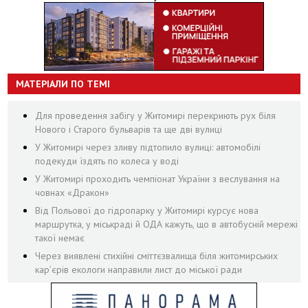
МАТЕРІАЛИ ПО ТЕМІ
Для проведення забігу у Житомирі перекриють рух біля
Нового і Старого бульварів та ще дві вулиці
У Житомирі через зливу підтопило вулиці: автомобілі
подекуди їздять по колеса у воді
У Житомирі проходить чемпіонат України з веслування на
човнах «Дракон»
Від Польової до гідропарку у Житомирі курсує нова
маршрутка, у міськраді й ОДА кажуть, що в автобусній мережі
такої немає
Через виявлені стихійні сміттєзвалища біля житомирських
кар’єрів екологи направили лист до міської ради