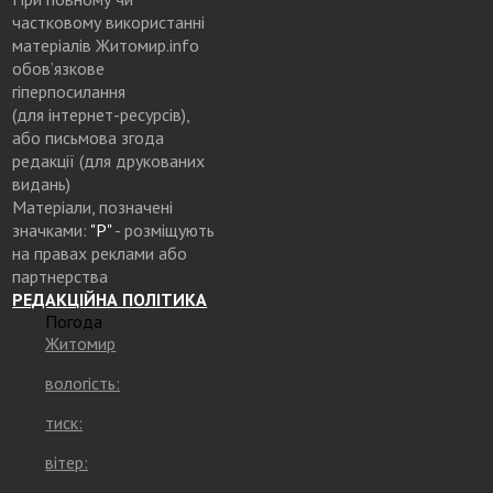
частковому використанні
матеріалів Житомир.info
обов’язкове
гіперпосилання
(для інтернет-ресурсів),
або письмова згода
редакції (для друкованих
видань)
Матеріали, позначені
значками:
"Р"
- розміщують
на правах реклами або
партнерства
РЕДАКЦІЙНА ПОЛІТИКА
Погода
Житомир
вологість:
тиск:
вітер: