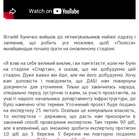
Віталій Бунечко вийшов до мітингувальників майже одразу і
запевнив, що робить усе можливе, щоб «Полісся»
якнайшвидше почало грати на оновленому стадіоні.
«Я взяв на себе великий виклик, і ви пам’ятаєте, коли ми були
на стадіоні «Спартак», я сказав, що ми добудуємо цей
стадіон. Дуже важко він йде, але ми його добудуємо. Хочу
вам доповісти і повідомити, що ДАБІ нам повернула
документи для уточнення. Тільки що закінчилась нарада,
спеціально перед зустріччю із вами, за участі проєктантів, за
участі нашого начальника департаменту інфраструктури, де
було намічено чіткі терміни. Уточнений проєкт буде подано
на експертизу 25 лютого. Оскільки це комунальна власність,
то експертиза – державна, що дасть нам прискорити в
законний спосіб проведення експертизи. Там термін 90 діб,
але я впевнений, що зможемо зробити експертизу протягом
10 діб до 5 березня. 5 березня ми повторно подаємо