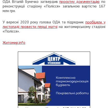
ОДА Віталій Бунечко затвердив
проєктну документацію
по
реконструкції стадіону «Полісся» загальною вартістю 167
млн грн.
У вересні 2020 року голова ОДА та підрядник
пообіцяли у
листопаді провести перші матчі
на житомирському стадіоні
«Полісся».
Житомир.info