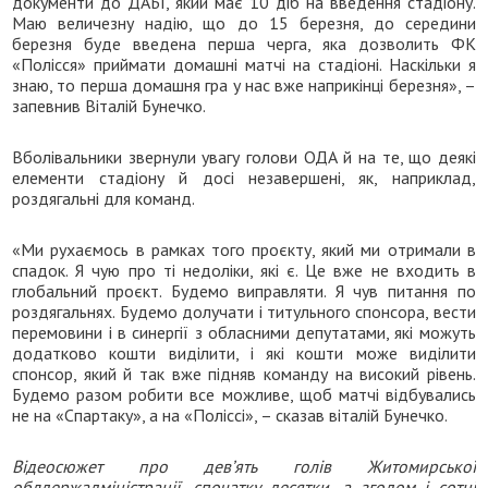
документи до ДАБІ, який має 10 діб на введення стадіону.
Маю величезну надію, що до 15 березня, до середини
березня буде введена перша черга, яка дозволить ФК
«Полісся» приймати домашні матчі на стадіоні. Наскільки я
знаю, то перша домашня гра у нас вже наприкінці березня», –
запевнив Віталій Бунечко.
Вболівальники звернули увагу голови ОДА й на те, що деякі
елементи стадіону й досі незавершені, як, наприклад,
роздягальні для команд.
«Ми рухаємось в рамках того проєкту, який ми отримали в
спадок. Я чую про ті недоліки, які є. Це вже не входить в
глобальний проєкт. Будемо виправляти. Я чув питання по
роздягальнях. Будемо долучати і титульного спонсора, вести
перемовини і в синергії з обласними депутатами, які можуть
додатково кошти виділити, і які кошти може виділити
спонсор, який й так вже підняв команду на високий рівень.
Будемо разом робити все можливе, щоб матчі відбувались
не на «Спартаку», а на «Поліссі», – сказав віталій Бунечко.
Відеосюжет про дев’ять голів Житомирської
облдержадміністрації, спочатку десятки, а згодом і сотні