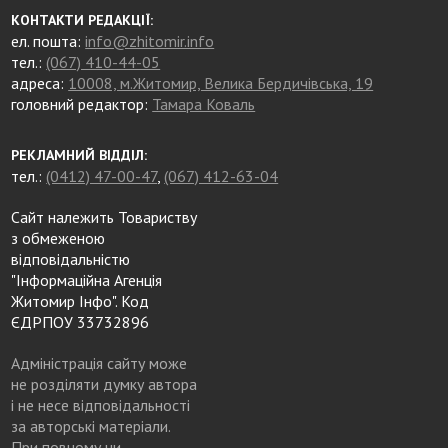
КОНТАКТИ РЕДАКЦІЇ:
ел. пошта:
info@zhitomir.info
тел.:
(067) 410-44-05
адреса:
10008, м.Житомир, Велика Бердичівська, 19
головний редактор:
Тамара Коваль
РЕКЛАМНИЙ ВІДДІЛ:
тел.:
(0412) 47-00-47
,
(067) 412-63-04
Сайт належить Товариству
з обмеженою
відповідальністю
"Інформаційна Агенція
Житомир Інфо". Код
ЄДРПОУ 33732896
Адміністрація сайту може
не розділяти думку автора
і не несе відповідальності
за авторські матеріали.
При повному чи