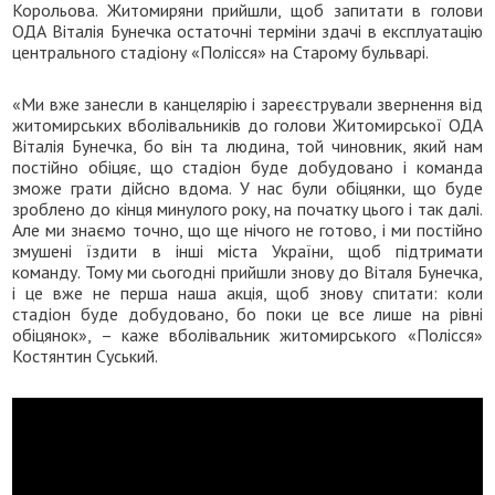
Корольова. Житомиряни прийшли, щоб запитати в голови
ОДА Віталія Бунечка остаточні терміни здачі в експлуатацію
центрального стадіону «Полісся» на Старому бульварі.
«Ми вже занесли в канцелярію і зареєстрували звернення від
житомирських вболівальників до голови Житомирської ОДА
Віталія Бунечка, бо він та людина, той чиновник, який нам
постійно обіцяє, що стадіон буде добудовано і команда
зможе грати дійсно вдома. У нас були обіцянки, що буде
зроблено до кінця минулого року, на початку цього і так далі.
Але ми знаємо точно, що ще нічого не готово, і ми постійно
змушені їздити в інші міста України, щоб підтримати
команду. Тому ми сьогодні прийшли знову до Віталя Бунечка,
і це вже не перша наша акція, щоб знову спитати: коли
стадіон буде добудовано, бо поки це все лише на рівні
обіцянок», – каже вболівальник житомирського «Полісся»
Костянтин Суський.