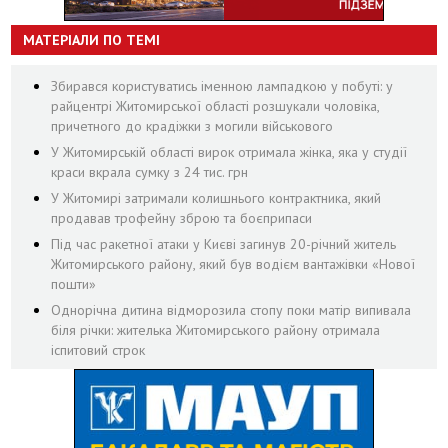
МАТЕРІАЛИ ПО ТЕМІ
Збирався користуватись іменною лампадкою у побуті: у
райцентрі Житомирської області розшукали чоловіка,
причетного до крадіжки з могили військового
У Житомирській області вирок отримала жінка, яка у студії
краси вкрала сумку з 24 тис. грн
У Житомирі затримали колишнього контрактника, який
продавав трофейну зброю та боєприпаси
Під час ракетної атаки у Києві загинув 20-річний житель
Житомирського району, який був водієм вантажівки «Нової
пошти»
Однорічна дитина відморозила стопу поки матір випивала
біля річки: жителька Житомирського району отримала
іспитовий строк