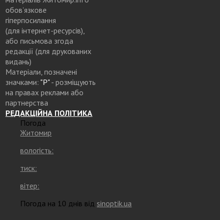
обов’язкове
гіперпосилання
(для інтернет-ресурсів),
або письмова згода
редакції (для друкованих
видань)
Матеріали, позначені
значками:
"Р"
- розміщують
на правах реклами або
партнерства
РЕДАКЦІЙНА ПОЛІТИКА
Погода
Житомир
вологість:
тиск:
вітер:
Погода на 10 днів від
sinoptik.ua