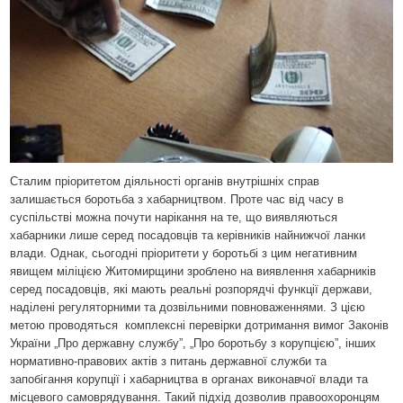
Сталим пріоритетом діяльності органів внутрішніх справ
залишається боротьба з хабарництвом. Проте час від часу в
суспільстві можна почути нарікання на те, що виявляються
хабарники лише серед посадовців та керівників найнижчої ланки
влади. Однак, сьогодні пріоритети у боротьбі з цим негативним
явищем міліцією Житомирщини зроблено на виявлення хабарників
серед посадовців, які мають реальні розпорядчі функції держави,
наділені регуляторними та дозвільними повноваженнями. З цією
метою проводяться
комплексні перевірки дотримання вимог Законів
України „Про державну службу”, „Про боротьбу з корупцією”, інших
нормативно-правових актів з питань державної служби та
запобігання корупції і хабарництва в органах виконавчої влади та
місцевого самоврядування. Такий підхід дозволив правоохоронцям