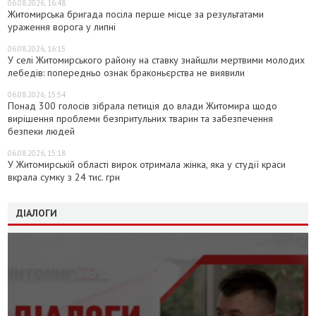
06.08.2026, 16:48
Житомирська бригада посіла перше місце за результатами
ураження ворога у липні
06.08.2026, 16:15
У селі Житомирського району на ставку знайшли мертвими молодих
лебедів: попередньо ознак браконьєрства не виявили
06.08.2026, 15:54
Понад 300 голосів зібрала петиція до влади Житомира щодо
вирішення проблеми безпритульних тварин та забезпечення
безпеки людей
06.08.2026, 15:18
У Житомирській області вирок отримала жінка, яка у студії краси
вкрала сумку з 24 тис. грн
ДІАЛОГИ