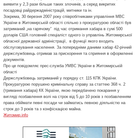
виявити у 2,3 рази більше таких злочинів, а серед викритих
посадовці райдержадміністрацій, митники та ін.
Зокрема, 30 березня 2007 року співробітниками управління МВС
України в Житомирській області спільно з прокуратурою області був
затриманий „на гарячому”
під час отримання хабара в сумі 500
доларів США
головний спеціаліст одного із управлінь Житомирської
обласної державної адміністрації,
в функції якого входить
обслуговування населення. За попередніми даними хабар 42-річний
держслужбовець отримав за прискорення та сприяння в оформленні
документів.
Про це повідомляє прес-служба УМВС України в Житомирській
області
Держслужбовець затриманий у порядку ст. 115 КПК України.
Прокуратурою порушено кримінальну справу за статтею 368 ч. 2
(тримання хабара) КК України, якою передбачено покарання у
вигляді позбавлення волі на строк від 5 до 10 років з позбавленням
права обіймати певні посади чи займатись певною діяльністю на
строк до 3 років та з конфіскацією майна.
Житомир.info