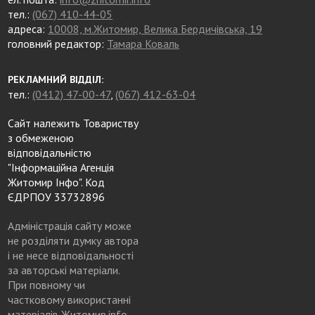
тел.:
(067) 410-44-05
адреса:
10008, м.Житомир, Велика Бердичівська, 19
головний редактор:
Тамара Коваль
РЕКЛАМНИЙ ВІДДІЛ:
тел.:
(0412) 47-00-47
,
(067) 412-63-04
Сайт належить Товариству
з обмеженою
відповідальністю
"Інформаційна Агенція
Житомир Інфо". Код
ЄДРПОУ 33732896
Адміністрація сайту може
не розділяти думку автора
і не несе відповідальності
за авторські матеріали.
При повному чи
частковому використанні
матеріалів Житомир.info