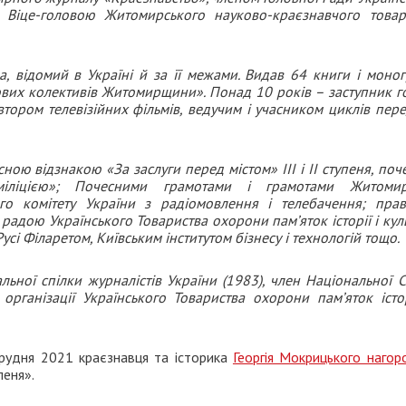
и, Віце-головою Житомирського науково-краєзнавчого товар
а, відомий в Україні й за її межами. Видав 64 книги і моногр
удових колективів Житомирщини». Понад 10 років – заступник г
автором телевізійних фільмів, ведучим і учасником циклів пер
 відзнакою «За заслуги перед містом» ІІІ і ІІ ступеня, поч
ліцією»; Почесними грамотами і грамотами Житомир
го комітету України з радіомовлення і телебачення; прав
радою Українського Товариства охорони пам’яток історії і кул
сі Філаретом, Київським інститутом бізнесу і технологій тощо.
льної спілки журналістів України (1983), член Національної С
 організації Українського Товариства охорони пам’яток істор
грудня 2021 краєзнавця та історика
Георгія Мокрицького нагор
пеня».