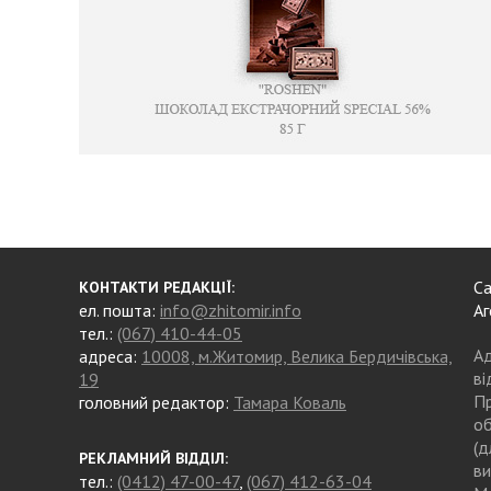
Са
КОНТАКТИ РЕДАКЦІЇ:
ел. пошта:
info@zhitomir.info
Аг
тел.:
(067) 410-44-05
Ад
адреса:
10008, м.Житомир, Велика Бердичівська,
ві
19
Пр
головний редактор:
Тамара Коваль
об
(д
РЕКЛАМНИЙ ВІДДІЛ:
ви
тел.:
(0412) 47-00-47
,
(067) 412-63-04