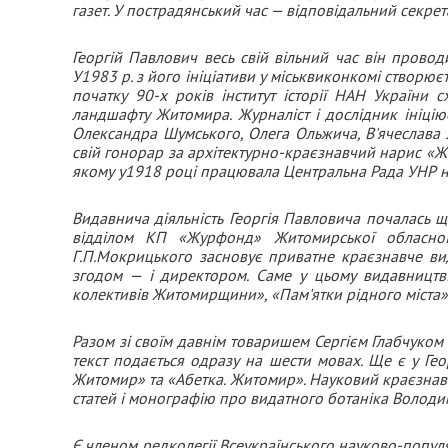
газет. У пострадянський час — відповідальний секре
Георгій Павлович весь свій вільний час він провод
У1983 р. з його ініціативи у міськвиконкомі створюєт
початку 90-х років інститут історії НАН України
ландшафту Житомира. Журналіст і дослідник ініцію
Олександра Шумського, Олега Ольжича, В'ячеслава 
свій гонорар за архітектурно-краєзнавчий нарис «Ж
якому у1918 році працювала Центральна Рада УНР н
Видавнича діяльність Георгія Павловича почалась щ
відділом КП «Журфонд» Житомирської обласної 
Г.П.Мокрицького засновує приватне краєзнавче ви
згодом — і директором. Саме у цьому видавництві 
колективів Житомирщини», «Пам'ятки рідного міста»
Разом зі своїм давнім товаришем Сергієм Глабчуко
текст подається одразу на шести мовах. Ще є у Ге
Житомир» та «Абетка. Житомир». Науковий краєзнавчи
статей і монографію про видатного ботаніка Володим
Є членом редколегії Всеукраїнського науково-попул