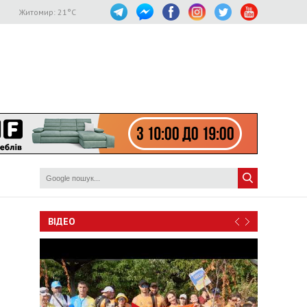
Житомир:
21
°C
ВІДЕО