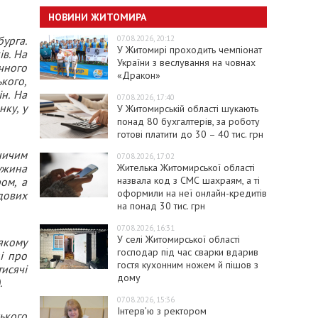
НОВИНИ ЖИТОМИРА
07.08.2026, 20:12
урга.
У Житомирі проходить чемпіонат
ів. На
України з веслування на човнах
чного
«Дракон»
кого,
н. На
07.08.2026, 17:40
ку, у
У Житомирській області шукають
понад 80 бухгалтерів, за роботу
готові платити до 30 – 40 тис. грн
ничим
07.08.2026, 17:02
Жителька Житомирської області
ужина
назвала код з СМС шахраям, а ті
ом, а
оформили на неї онлайн-кредитів
дових
на понад 30 тис. грн
07.08.2026, 16:31
У селі Житомирської області
якому
господар під час сварки вдарив
і про
гостя кухонним ножем й пішов з
тисячі
дому
.
07.08.2026, 15:36
Інтерв’ю з ректором
ького