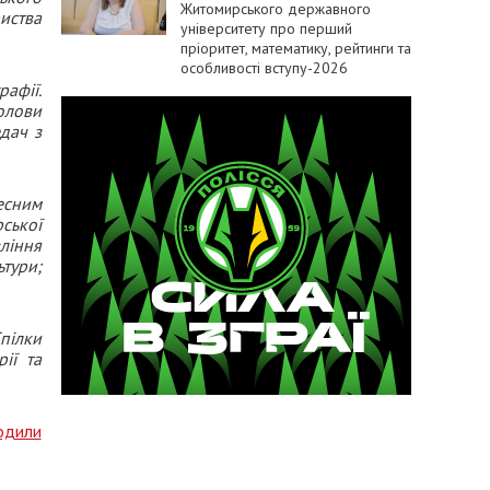
Житомирського державного
иства
університету про перший
пріоритет, математику, рейтинги та
особливості вступу-2026
афії.
олови
едач з
есним
ської
ління
ьтури;
пілки
ії та
одили