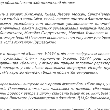
тар обласної газети «Житомирський вісник».
ить в архівах Житомира, Києва, Львова, Москви, Санкт-Петерб
ься комісія з топоніміки, яку він очолює протягом багатьох рок
 схвалює розроблену ним концепцію удосконалення топонімі
є увічнення пам'яті видатних земляків:Івана Фещенка-Чопівсь
Липинського, Михайла Скорульського, Михайла Усановича та і
итомир» Георгій Павлович встановлює пам'ятну дошку на будин
а чолі з Михайлом Грушевським.
е в товаристві «Знання». У1994 р. він стає завідувачем видав
організації Спілки журналістів України. У1997 році др
давництво «Волинь», у якому він працює головним редактор
виходить у світ цікава краєзнавча література: «Історія тру
, «На карті Житомира», «Видатні постаті Житомирщини».
м краєзнавець випускає кольоровий фотоальбом «Житомир», у 
оргія Павловича книжки для маленьких житомирян: «Розповід
й доробок автора в цілому становить більш як 60 книг, біля 
ира Липського (у співавторстві з ботаніком Д.М.Доброчаєвою)
ярного журналу «Краєзнавство», членом Головної Ради Українс