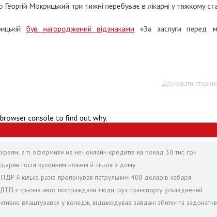
Георгій Мокрицький три тижні перебуває в лікарні у тяжкому ста
рицькій
був нагороджений відзнаками
«За заслуги перед м
Друкувати сторінк
 browser console to find out why.
раям, а ті оформили на неї онлайн-кредитів на понад 30 тис. грн
 вдарив гостя кухонним ножем й пішов з дому
в ПДР й кілька разів пропонував патрульним 400 доларів хабаря
с ДТП з трьома авто постраждали люди, рух транспорту ускладнений
іктивно влаштувався у коледж, відшкодував завдані збитки та задонатив