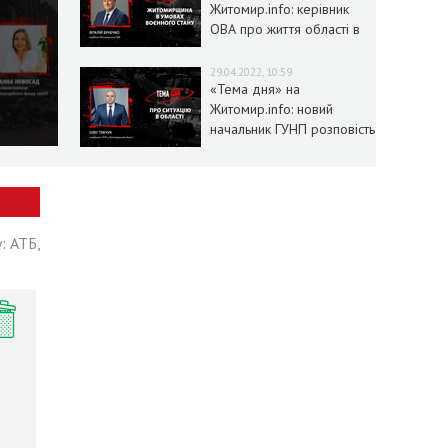
Житомир.info: керівник
ОВА про життя області в
умовах воєнного стану
29.04.2022, 10:59
«Тема дня» на
Житомир.info: новий
начальник ГУНП розповість
про ситуацію в області
: АТБ,