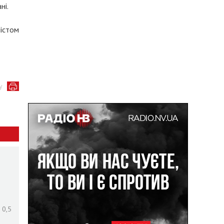
ні.
істом
у
 0,5