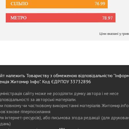
йт належить Товариству з обмеженою відповідальністю "Інформ
енція Житомир Інфо". Код ЄДРПОУ 33732896
міністрація сайту може не розділяти думку автора і не несе
дповідальності за авторські матеріали.
и повному чи частковому використанні матеріалів Житомир.info
ов’язкове гіперпосилання
ля інтернет-ресурсів), або письмова згода редакції (для друкова
дань)