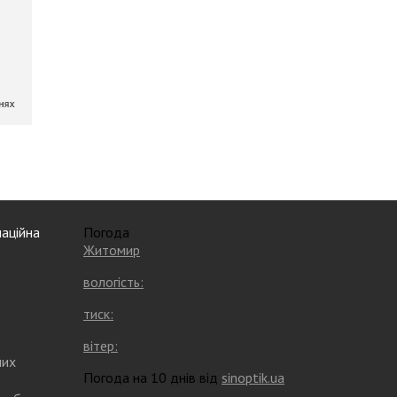
аційна
Погода
Житомир
вологість:
тиск:
вітер:
них
Погода на 10 днів від
sinoptik.ua