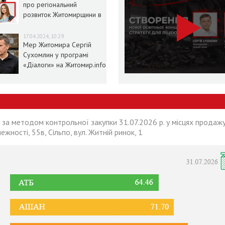
про регіональний
розвиток Житомирщини в
умовах воєнного стану
17.04.2024, 10:29
Мер Житомира Сергій
Сухомлин у програмі
«Діалоги» на Житомир.info
 за методом контрольної закупки 31.07.2026 р. у місцях продажу
лежності, 55в, Сільпо, вул. Житній ринок, 1