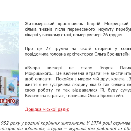
Житомирський краєзнавець Георгій Мокрицький,
кілька тижнів після перенесеного інсульту перебу
лікарні у важкому стані, помер увечері 26 грудня.
Про це 27 грудня на своїй сторінці у соцм
повідомила головна архітекторка Ольга Бронштейн.
«Вчора ввечері не стало Георгія Павло
Мокрицького… Це величезна втрата! Не вистачить 
щоб описати… Покойся з миром мій друг, колега… З
життя я не зустрічала людину, яка б так сильно л
свою роботу та так віддавалася їй, буду суму
Величезна втрата», - написала Ольга Бронштейн.
Довідка міської ради:
952 року у родині корінних житомирян. У 1974 році отримав
товариства «Знання», згодом — журналістом районної та обл