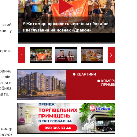
У Житомирі проходить чемпіонат України
 який
з веслування на човнах «Дракон»
вав у
ережі
вича
слів,
а все
юбила
вати…
 вищу
асної