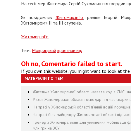
На сесії мер Житомира Сергій Сухомлин підтвердив,що 
Як повідомляв
Житомир.info
, раніше Георгій Мок
Житомиром» ІІ та ІІІ ступенів.
Житомир.info
Теги:
Мокрицький
краєзнавець
Oh no, Comentario failed to start.
If you own this website, you might want to look at the
МАТЕРІАЛИ ПО ТЕМІ
Жителька Житомирської області назвала код з СМС шах
У селі Житомирської області господар під час сварки
На трасі у Житомирській області п’яний водій поруши
На трасі біля райцентру Житомирської області під ча
Тренер з Житомира, який для уникнення мобілізації ф
млн грн на ЗСУ