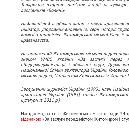
Товариства охорони пам’яток історії та культур
дослідників «Волині».
Найплідніший в області автор в галузі краєзнавств
Ініціатор, упорядник видавничої серії «Історія тр
комісії з топоніміки Житомирської міської Ради. Є 
краєзнавства.
Нагороджений Житомирською міською радою почесною
знаком УМВС України «За заслуги перед мі
облдержадміністрації і обласної ради; Державно
Національної Спілки архітекторів України, Головною 
міською радою; Патріархом Київським всія України-Ру
Заслужений журналіст України (1993), член Націона
архітекторів України (1995), голова Житомирської
культури (з 2011 р.).
Нагадаємо, на сесії Житомирської міської ради 24 
відзнакою
«За заслуги перед містом Житомиром І сту