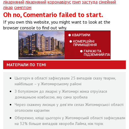
лікарняний
лікарняний
коронавірус
грип
застуда
сімейний
лікар
симптом
Oh no, Comentario failed to start.
If you own this website, you might want to look at the
browser console to find out why.
МАТЕРІАЛИ ПО ТЕМІ
Цьогоріч в області зафіксували 25 випадків сказу тварин,
найбільше – у Житомирському районі
З ботулізмом до лікарні: у Житомирі жінка отруїлася
домашньою ковбасою, яку сама зробила
Через скажену лисицю у дев’яти селах Житомирської області
оголосили карантин
Обережно, кліщі: цьогоріч у Житомирській області зафіксували
на 32% більше випадків хвороби Лайма, ніж торік