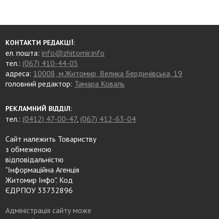
КОНТАКТИ РЕДАКЦІЇ:
ел. пошта:
info@zhitomir.info
тел.:
(067) 410-44-05
адреса:
10008, м.Житомир, Велика Бердичівська, 19
головний редактор:
Тамара Коваль
РЕКЛАМНИЙ ВІДДІЛ:
тел.:
(0412) 47-00-47
,
(067) 412-63-04
Сайт належить Товариству
з обмеженою
відповідальністю
"Інформаційна Агенція
Житомир Інфо". Код
ЄДРПОУ 33732896
Адміністрація сайту може