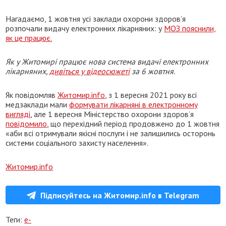
Нагадаємо, 1 жовтня усі заклади охорони здоров’я
розпочали видачу електронних лікарняних: у
МОЗ пояснили,
як це працює.
Як у Житомирі працює нова система видачі електронних
лікарняних,
дивіться у відеосюжеті
за 6 жовтня.
Як повідомляв
Житомир.info
, з 1 вересня 2021 року всі
медзаклади мали
формувати лікарняні в електронному
вигляді
, але 1 вересня Міністерство охорони здоров’я
повідомило
, що перехідний період продовжено до 1 жовтня
«аби всі отримували якісні послуги і не залишились осторонь
системи соціального захисту населення».
Житомир.info
Підписуйтесь на Житомир.info в Telegram
Теги:
е-