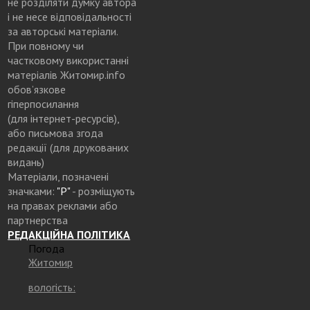
не розділяти думку автора
і не несе відповідальності
за авторські матеріали.
При повному чи
частковому використанні
матеріалів Житомир.info
обов’язкове
гіперпосилання
(для інтернет-ресурсів),
або письмова згода
редакції (для друкованих
видань)
Матеріали, позначені
значками:
"Р"
- розміщують
на правах реклами або
партнерства
РЕДАКЦІЙНА ПОЛІТИКА
Погода
Житомир
вологість: