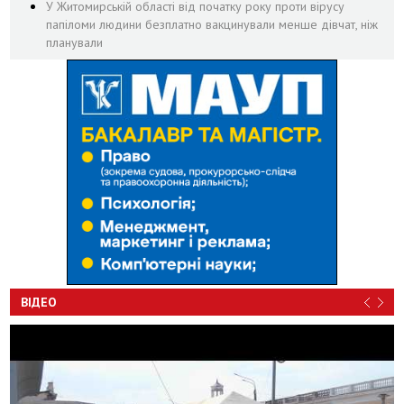
У Житомирській області від початку року проти вірусу
папіломи людини безплатно вакцинували менше дівчат, ніж
планували
ВІДЕО