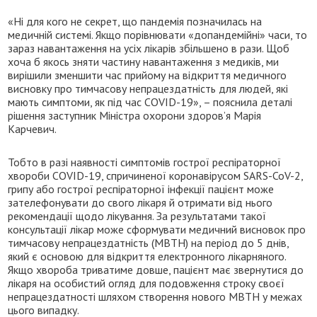
«Ні для кого не секрет, що пандемія позначилась на
медичній системі. Якщо порівнювати «допандемійні» часи, то
зараз навантаження на усіх лікарів збільшено в рази. Щоб
хоча б якось зняти частину навантаження з медиків, ми
вирішили зменшити час прийому на відкриття медичного
висновку про тимчасову непрацездатність для людей, які
мають симптоми, як під час COVID-19», – пояснила деталі
рішення заступник Міністра охорони здоров’я Марія
Карчевич.
Тобто в разі наявності симптомів гострої респіраторної
хвороби COVID-19, спричиненої коронавірусом SARS-CoV-2,
грипу або гострої респіраторної інфекції пацієнт може
зателефонувати до свого лікаря й отримати від нього
рекомендації щодо лікування. За результатами такої
консультації лікар може сформувати медичний висновок про
тимчасову непрацездатність (МВТН) на період до 5 днів,
який є основою для відкриття електронного лікарняного.
Якщо хвороба триватиме довше, пацієнт має звернутися до
лікаря на особистий огляд для подовження строку своєї
непрацездатності шляхом створення нового МВТН у межах
цього випадку.