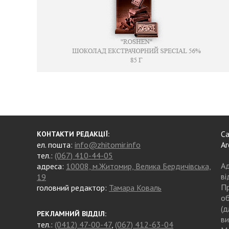
Са
КОНТАКТИ РЕДАКЦІЇ:
ел. пошта:
info@zhitomir.info
Аг
тел.:
(067) 410-44-05
Ад
адреса:
10008, м.Житомир, Велика Бердичівська,
ві
19
Пр
головний редактор:
Тамара Коваль
об
(д
РЕКЛАМНИЙ ВІДДІЛ:
ви
тел.:
(0412) 47-00-47
,
(067) 412-63-04