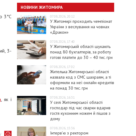
НОВИНИ ЖИТОМИРА
до 3°C
07.08.2026, 20:12
У Житомирі проходить чемпіонат
України з веслування на човнах
«Дракон»
07.08.2026, 17:40
У Житомирській області шукають
ий, 3-
понад 80 бухгалтерів, за роботу
готові платити до 30 – 40 тис. грн
07.08.2026, 17:02
Жителька Житомирської області
назвала код з СМС шахраям, а ті
оформили на неї онлайн-кредитів
на понад 30 тис. грн
07.08.2026, 16:31
а
, як і
У селі Житомирської області
господар під час сварки вдарив
гостя кухонним ножем й пішов з
дому
07.08.2026, 15:36
Інтерв’ю з ректором
у