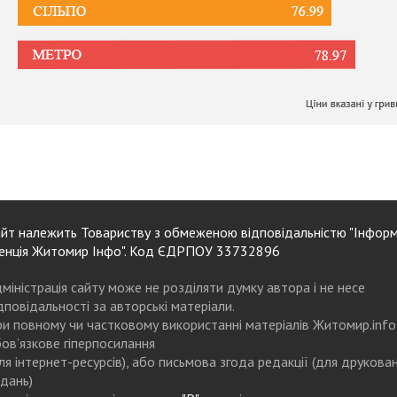
йт належить Товариству з обмеженою відповідальністю "Інформ
енція Житомир Інфо". Код ЄДРПОУ 33732896
міністрація сайту може не розділяти думку автора і не несе
дповідальності за авторські матеріали.
и повному чи частковому використанні матеріалів Житомир.info
ов’язкове гіперпосилання
ля інтернет-ресурсів), або письмова згода редакції (для друкова
дань)