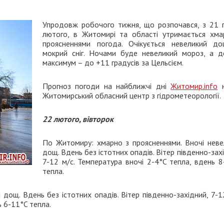
Упродовж робочого тижня, що розпочався, з 21 
лютого, в Житомирі та області утримається хма
проясненнями погода. Очікується невеликий д
мокрий сніг. Ночами буде невеликий мороз, а д
максимум – до +11 градусів за Цельсієм.
Прогноз погоди на найближчі дні
Житомир.info
н
Житомирський обласний центр з гідрометеорології.
22 лютого, вівторок
По Житомиру: хмарно з проясненнями. Вночі неве
дощ. Вдень без істотних опадів. Вітер південно-зах
7-12 м/с. Температура вночі 2-4°C тепла, вдень 8
тепла.
дощ. Вдень без істотних опадів. Вітер південно-західний, 7-1
ь 6-11°C тепла.