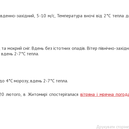
івденно-західний, 5-10 м/с, Температура вночі від 2°C тепла 
а мокрий сніг. Вдень без істотних опадів. Вітер північно-західн
, вдень 2-7°C тепла.
 до 4°C морозу, вдень 2-7°C тепла.
20 лютого, в Житомирі спостерігалася
вітряна і мрячна погод
Друкувати сторінк