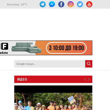
Житомир:
18
°C
ВІДЕО