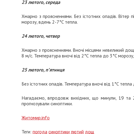
23 лютого, середа
Хмарно з проясненнями. Без істотних опадів. Вітер п
морозу, вдень 2-7°C тепла.
24 лютого, четвер
Хмарно з проясненнями. Вночі місцями невеликий дощ т
8 м/с. Температура вночі від 2°C тепла до 3°C морозу
25 лютого, п’ятниця
Без істотних опадів. Температура вночі від 1°C тепла
Нагадаємо, впродовж вихідних, що минули, 19 та 
прогнозували синоптики.
Житомир.info
Теги:
погода
синоптики
лютий
дощ