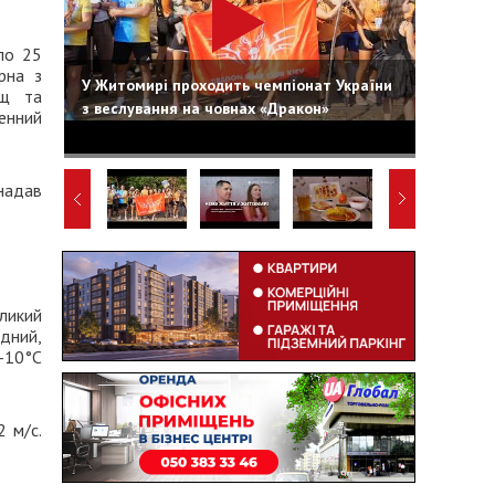
по 25
рна з
У Житомирі проходить чемпіонат України
ощ та
з веслування на човнах «Дракон»
енний
адав
ликий
ідний,
-10°C
2 м/с.