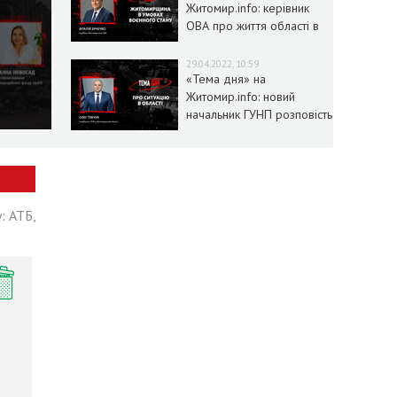
Житомир.info: керівник
ОВА про життя області в
умовах воєнного стану
29.04.2022, 10:59
«Тема дня» на
Житомир.info: новий
начальник ГУНП розповість
про ситуацію в області
: АТБ,