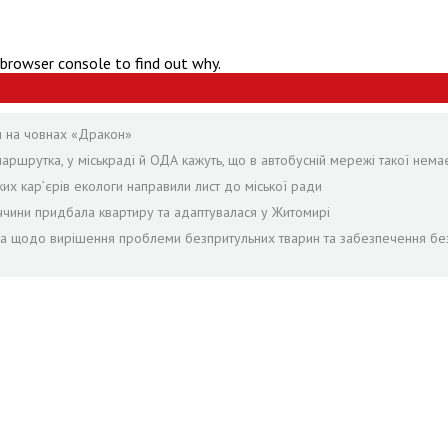
 browser console to find out why.
я на човнах «Дракон»
аршрутка, у міськраді й ОДА кажуть, що в автобусній мережі такої нема
ких кар’єрів екологи направили лист до міської ради
ччини придбала квартиру та адаптувалася у Житомирі
ра щодо вирішення проблеми безпритульних тварин та забезпечення бе