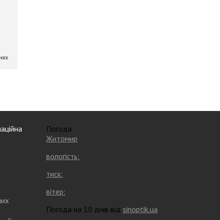
аційна
Погода
Житомир
вологість:
тиск:
вітер:
них
Погода на 10 днів від
sinoptik.ua