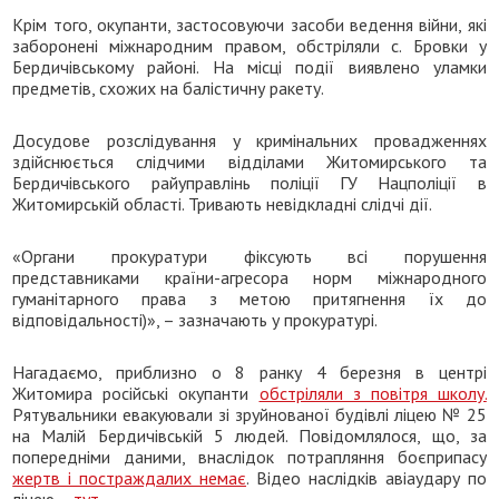
Крім того, окупанти, застосовуючи засоби ведення війни, які
заборонені міжнародним правом, обстріляли с. Бровки у
Бердичівському районі. На місці події виявлено уламки
предметів, схожих на балістичну ракету.
Досудове розслідування у кримінальних провадженнях
здійснюється слідчими відділами Житомирського та
Бердичівського райуправлінь поліції ГУ Нацполіції в
Житомирській області. Тривають невідкладні слідчі дії.
«Органи прокуратури фіксують всі порушення
представниками країни-агресора норм міжнародного
гуманітарного права з метою притягнення їх до
відповідальності)», – зазначають у прокуратурі.
Нагадаємо, приблизно о 8 ранку 4 березня в центрі
Житомира російські окупанти
обстріляли з повітря школу.
Рятувальники евакуювали зі зруйнованої будівлі ліцею № 25
на Малій Бердичівській 5 людей. Повідомлялося, що, за
попередніми даними, внаслідок потрапляння боєприпасу
жертв і постраждалих немає
. Відео наслідків авіаудару по
ліцею –
тут
.