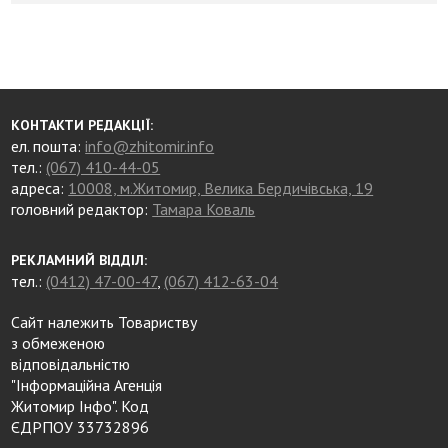
КОНТАКТИ РЕДАКЦІЇ:
ел. пошта:
info@zhitomir.info
тел.:
(067) 410-44-05
адреса:
10008, м.Житомир, Велика Бердичівська, 19
головний редактор:
Тамара Коваль
РЕКЛАМНИЙ ВІДДІЛ:
тел.:
(0412) 47-00-47
,
(067) 412-63-04
Сайт належить Товариству
з обмеженою
відповідальністю
"Інформаційна Агенція
Житомир Інфо". Код
ЄДРПОУ 33732896