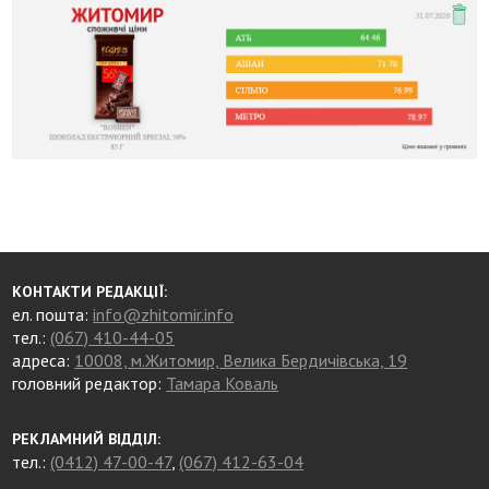
КОНТАКТИ РЕДАКЦІЇ:
ел. пошта:
info@zhitomir.info
тел.:
(067) 410-44-05
адреса:
10008, м.Житомир, Велика Бердичівська, 19
головний редактор:
Тамара Коваль
РЕКЛАМНИЙ ВІДДІЛ:
тел.:
(0412) 47-00-47
,
(067) 412-63-04