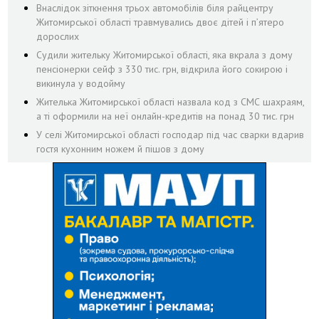
Внаслідок зіткнення трьох автомобілів біля райцентру
Житомирської області травмувались двоє дітей і пʼятеро
дорослих
Судили жительку Житомирської області, яка вкрала з дому
пенсіонерки сейф з 330 тис. грн, відкрила його сокирою і
викинула у водойму
Жителька Житомирської області назвала код з СМС шахраям,
а ті оформили на неї онлайн-кредитів на понад 30 тис. грн
У селі Житомирської області господар під час сварки вдарив
гостя кухонним ножем й пішов з дому