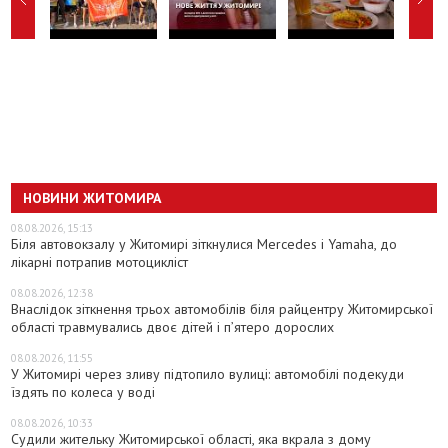
НОВИНИ ЖИТОМИРА
08.08.2026, 15:13
Біля автовокзалу у Житомирі зіткнулися Mercedes і Yamaha, до
лікарні потрапив мотоцикліст
08.08.2026, 12:38
Внаслідок зіткнення трьох автомобілів біля райцентру Житомирської
області травмувались двоє дітей і пʼятеро дорослих
08.08.2026, 11:55
У Житомирі через зливу підтопило вулиці: автомобілі подекуди
їздять по колеса у воді
08.08.2026, 10:33
Судили жительку Житомирської області, яка вкрала з дому