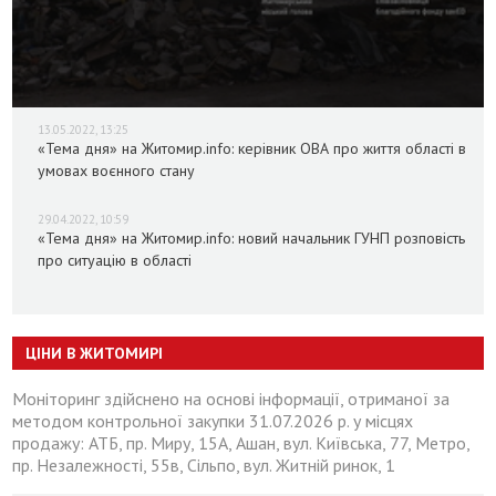
13.05.2022, 13:25
«Тема дня» на Житомир.info: керівник ОВА про життя області в
умовах воєнного стану
29.04.2022, 10:59
«Тема дня» на Житомир.info: новий начальник ГУНП розповість
про ситуацію в області
ЦІНИ В ЖИТОМИРІ
Моніторинг здійснено на основі інформації, отриманої за
методом контрольної закупки 31.07.2026 р. у місцях
продажу: АТБ, пр. Миру, 15А, Ашан, вул. Київська, 77, Метро,
пр. Незалежності, 55в, Сільпо, вул. Житній ринок, 1