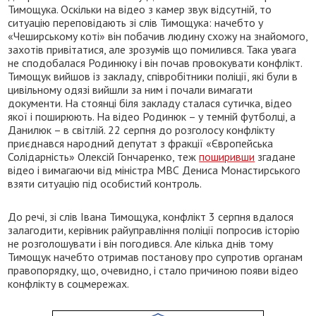
Тимощука. Оскільки на відео з камер звук відсутній, то
ситуацію переповідають зі слів Тимощука: начебто у
«Чеширському коті» він побачив людину схожу на знайомого,
захотів привітатися, але зрозумів що помилився. Така увага
не сподобалася Родинюку і він почав провокувати конфлікт.
Тимощук вийшов із закладу, співробітники поліції, які були в
цивільному одязі вийшли за ним і почали вимагати
документи. На стоянці біля закладу сталася сутичка, відео
якої і поширюють. На відео Родинюк – у темній футболці, а
Данилюк – в світлій. 22 серпня до розголосу конфлікту
приєднався народний депутат з фракції «Європейська
Солідарність» Олексій Гончаренко, теж
поширивши
згадане
відео і вимагаючи від міністра МВС Дениса Монастирського
взяти ситуацію під особистий контроль.
До речі, зі слів Івана Тимощука, конфлікт 3 серпня вдалося
залагодити, керівник райуправління поліції попросив історію
не розголошувати і він погодився. Але кілька днів тому
Тимощук начебто отримав постанову про супротив органам
правопорядку, що, очевидно, і стало причиною появи відео
конфлікту в соцмережах.