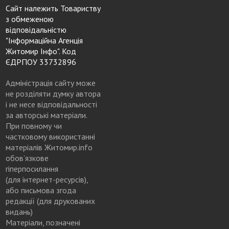
Сайт належить Товариству
з обмеженою
відповідальністю
"Інформаційна Агенція
Житомир Інфо". Код
ЄДРПОУ 33732896
Адміністрація сайту може
не розділяти думку автора
і не несе відповідальності
за авторські матеріали.
При повному чи
частковому використанні
матеріалів Житомир.info
обов’язкове
гіперпосилання
(для інтернет-ресурсів),
або письмова згода
редакції (для друкованих
видань)
Матеріали, позначені