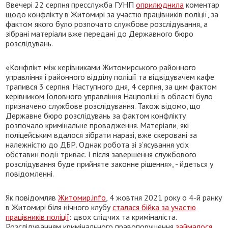
Ввечері 22 серпня пресслужба ГУНП
оприлюднила
коментар
щодо конфлікту в Житомирі за участю працівників поліції, за
фактом якого було розпочато службове розслідування, а
зібрані матеріали вже передані до Державного бюро
розслідувань.
«Конфлікт між керівниками Житомирського районного
управління і районного відділу поліції та відвідувачем кафе
трапився 3 серпня. Наступного дня, 4 серпня, за цим фактом
керівником Головного управління Нацполіції в області було
призначено службове розслідування. Також відомо, що
Державне бюро розслідувань за фактом конфлікту
розпочало кримінальне провадження. Матеріали, які
поліцейським вдалося зібрати наразі, вже скеровані за
належністю до ДБР. Однак робота зі з’ясування усіх
обставин події триває. І після завершення службового
розслідування буде прийняте законне рішення», - йдеться у
повідомленні.
Як повідомляв
Житомир.info
, 4 жовтня 2021 року о 4-й ранку
в Житомирі біля нічного клубу
сталася бійка за участю
працівників поліції
: двох слідчих та криміналіста.
Розслідуванням кримінального правопорушення
займалося