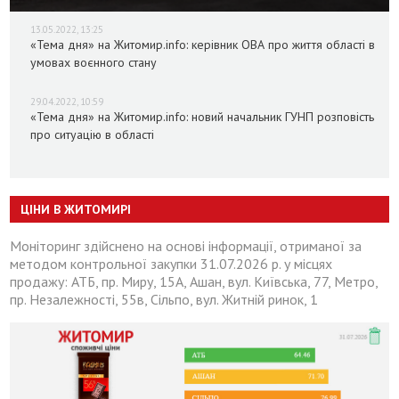
13.05.2022, 13:25
«Тема дня» на Житомир.info: керівник ОВА про життя області в
умовах воєнного стану
29.04.2022, 10:59
«Тема дня» на Житомир.info: новий начальник ГУНП розповість
про ситуацію в області
ЦІНИ В ЖИТОМИРІ
Моніторинг здійснено на основі інформації, отриманої за
методом контрольної закупки 31.07.2026 р. у місцях
продажу: АТБ, пр. Миру, 15А, Ашан, вул. Київська, 77, Метро,
пр. Незалежності, 55в, Сільпо, вул. Житній ринок, 1