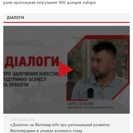
разів пропонував патрульним 400 доларів хабаря
ДІАЛОГИ
12.07.2024, 12:36
«Діалоги» на Житомир.info про регіональний розвиток
Житомирщини в умовах воєнного стану