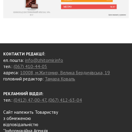
КОНТАКТИ РЕДАКЦІЇ:
ел. пошта:
info@zhitomir.info
тел.:
(067) 410-44-05
адреса:
10008, м.Житомир, Велика Бердичівська, 19
головний редактор:
Тамара Коваль
РЕКЛАМНИЙ ВІДДІЛ:
тел.:
(0412) 47-00-47
,
(067) 412-63-04
Сайт належить Товариству
з обмеженою
відповідальністю
"Інформаційна Агенція