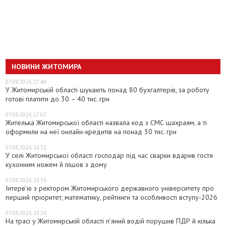
НОВИНИ ЖИТОМИРА
07.08.2026, 17:40
У Житомирській області шукають понад 80 бухгалтерів, за роботу
готові платити до 30 – 40 тис. грн
07.08.2026, 17:02
Жителька Житомирської області назвала код з СМС шахраям, а ті
оформили на неї онлайн-кредитів на понад 30 тис. грн
07.08.2026, 16:31
У селі Житомирської області господар під час сварки вдарив гостя
кухонним ножем й пішов з дому
07.08.2026, 15:36
Інтерв’ю з ректором Житомирського державного університету про
перший пріоритет, математику, рейтинги та особливості вступу-2026
07.08.2026, 15:24
На трасі у Житомирській області п’яний водій порушив ПДР й кілька