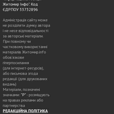
Житомир Інфо". Код
ЄДРПОУ 33732896
Адміністрація сайту може
не розділяти думку автора
і не несе відповідальності
за авторські матеріали.
При повному чи
частковому використанні
матеріалів Житомир.info
обов’язкове
гіперпосилання
(для інтернет-ресурсів),
або письмова згода
редакції (для друкованих
видань)
Матеріали, позначені
значками:
"Р"
- розміщують
на правах реклами або
партнерства
РЕДАКЦІЙНА ПОЛІТИКА