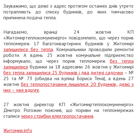
Зауважимо, що деякі з адрес протягом останніх днів утретє
потрапляють до списку будинків, до яких тимчасово
припинена подача тепла.
Нагадаємо, вранці 24 жовтня КП
«Житомиртеплокомуненерго» повідомляло, що через порив
тепломереж 17 багатоквартирних будинків у Житомирі
залишилися без тепла
. Комунальники проводили ремонтні
роботи. А вдень 25 жовтня комунальне підприємство
інформувало, що через порив тепломереж
без тепла
залишилися
будинки за 18 адресами. 26 жовтня у Житомирі
без тепла залишилися 25 будинків і два дитячі садочки
– №
25 та № 73 (обидва на вулиці Бориса Тена), а вдень 27
жовтня
без теплопостачання лишилися 20 будинків, деякі з
них – уже вдруге
.
27 жовтня директор КП «Житомиртеплокомуненерго»
Дмитро Рогожин пояснив, що пориви на тепломережах
сталися
через стрибки електропостачання
.
Житомир.info