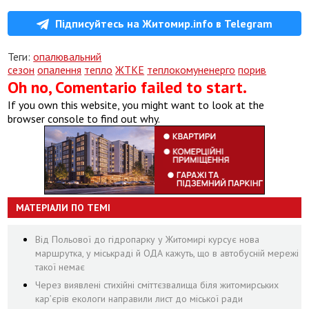
Підписуйтесь на Житомир.info в Telegram
Теги:
опалювальний
сезон
опалення
тепло
ЖТКЕ
теплокомуненерго
порив
Oh no, Comentario failed to start.
If you own this website, you might want to look at the
browser console to find out why.
МАТЕРІАЛИ ПО ТЕМІ
Від Польової до гідропарку у Житомирі курсує нова
маршрутка, у міськраді й ОДА кажуть, що в автобусній мережі
такої немає
Через виявлені стихійні сміттєзвалища біля житомирських
кар’єрів екологи направили лист до міської ради