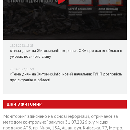
13.05.2022, 13:25
«Тема дня» на Житомир.info: керівник ОВА про життя області в
умовах воєнного стану
29.04.2022, 10:59
«Тема дня» на Житомир.info: новий начальник ГУНП розповість
про ситуацію в області
ЦІНИ В ЖИТОМИРІ
Моніторинг здійснено на основі інформації, отриманої за
методом контрольної закупки 31.07.2026 р. у місцях
продажу: АТБ, пр. Миру, 15А, Ашан, вул. Київська, 77, Метро,