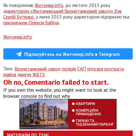
Як повідомляв
Житомир.info
, до лютого 2015 року
директором «Житомирський бронетанковий завод» був
Сергій Бутенко
, у липні 2015 року директором підприємства
призначили Олексія Бабіча
.
Житомир.info
Підписуйтесь на Житомир.info в Telegram
Теги:
бронетанковий завод
поліція
САП
підозра
розтрата
майна
двигун
ЖБТЗ
Oh no, Comentario failed to start.
If you own this website, you might want to look at the
browser console to find out why.
МАТЕРІАЛИ ПО ТЕМІ