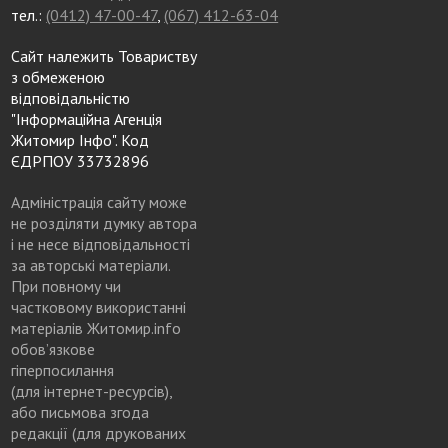
тел.:
(0412) 47-00-47
,
(067) 412-63-04
Сайт належить Товариству
з обмеженою
відповідальністю
"Інформаційна Агенція
Житомир Інфо". Код
ЄДРПОУ 33732896
Адміністрація сайту може
не розділяти думку автора
і не несе відповідальності
за авторські матеріали.
При повному чи
частковому використанні
матеріалів Житомир.info
обов’язкове
гіперпосилання
(для інтернет-ресурсів),
або письмова згода
редакції (для друкованих