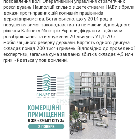
позбавлення волі. Оперативники управління стратегічних
розслідувань Нацполіції спільно з детективами НАБУ зібрали
докази протиправних дій колишніх працівників
держпідприємства. Встановлено, що у 2014 році в
порушення вимог законодавства та не маючи відповідного
рішення Кабінету Міністрів України, фігуранти здійснили
роззброювання та відчуження 20 двигунів УТД-20 з
мобілізаційного резерву держави. Вартість одного двигуна
складає понад 200 тисяч гривень. Відповідно до проведеної
експертизи, загальна сума завданих збитків складає 4,5 млн
грн», - йдеться у повідомленні.