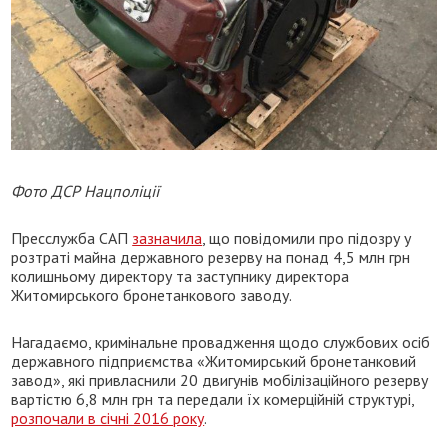
Фото ДСР Нацполіції
Пресслужба САП
зазначила
, що повідомили про підозру у
розтраті майна державного резерву на понад 4,5 млн грн
колишньому директору та заступнику директора
Житомирського бронетанкового заводу.
Нагадаємо, кримінальне провадження щодо службових осіб
державного підприємства «Житомирський бронетанковий
завод», які привласнили 20 двигунів мобілізаційного резерву
вартістю 6,8 млн грн та передали їх комерційній структурі,
розпочали в січні 2016 року
.