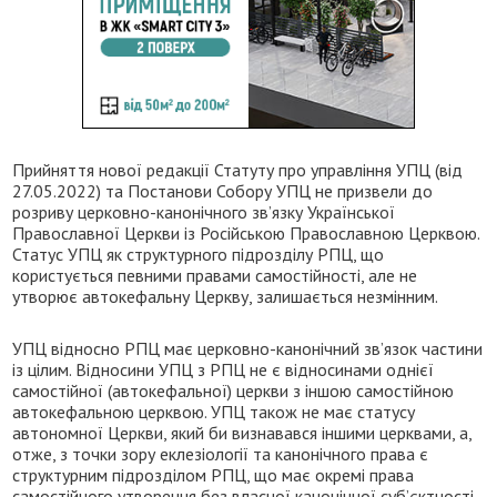
Прийняття нової редакції Статуту про управління УПЦ (від
27.05.2022) та Постанови Собору УПЦ не призвели до
розриву церковно-канонічного зв’язку Української
Православної Церкви із Російською Православною Церквою.
Статус УПЦ як структурного підрозділу РПЦ, що
користується певними правами самостійності, але не
утворює автокефальну Церкву, залишається незмінним.
УПЦ відносно РПЦ має церковно-канонічний зв’язок частини
із цілим. Відносини УПЦ з РПЦ не є відносинами однієї
самостійної (автокефальної) церкви з іншою самостійною
автокефальною церквою. УПЦ також не має статусу
автономної Церкви, який би визнавався іншими церквами, а,
отже, з точки зору еклезіології та канонічного права є
структурним підрозділом РПЦ, що має окремі права
самостійного утворення без власної канонічної суб’єктності.