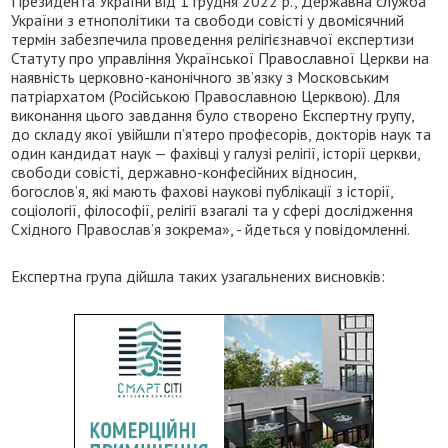
Президента України від 1 грудня 2022 р., Державна служба
України з етнополітики та свободи совісті у двомісячний
термін забезпечила проведення релігієзнавчої експертизи
Статуту про управління Української Православної Церкви на
наявність церковно-канонічного зв’язку з Московським
патріархатом (Російською Православною Церквою). Для
виконання цього завдання було створено Експертну групу,
до складу якої увійшли п’ятеро професорів, докторів наук та
один кандидат наук — фахівці у галузі релігії, історії церкви,
свободи совісті, державно-конфесійних відносин,
богослов’я, які мають фахові наукові публікації з історії,
соціології, філософії, релігії взагалі та у сфері дослідження
Східного Православ’я зокрема», - йдеться у повідомленні.
Експертна група дійшла таких узагальнених висновків: