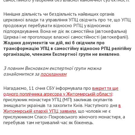
Нинішня діяльність чи бездіяльність найвищих органів
церковної влади та управління УПЦ свідчить про те, що УПЦ
продовжує перебувати відносно РПЦ у відносинах
підпорядкування. Вона не діє як самостійна (автокефальна)
Церква і не проголошує власної самостійності (автокефалії).
Жодних документів чи дій, які б свідчили про
трансформацію УПЦ в самостійну відносно РПЦ релігійну
організацію, членами Експертної групи не виявлено
.
З повним Висновком експертної групи можна
ознайомитися за
посиланням
Нагадаємо, 11 січня СБУ інформувала про
викриття ще
одного поплічника агресора у Житомирській області
:
прислужник монастиря УПЦ (МП) закликав окупантів
знищувати українців та захопити Київ. Наступного дня
в
Житомирській єпархії УПЦ заявили
, що чоловік не є
прислужником Спасо-Покровського жіночого монастиря, а
перебував там нетривалий час як біженець.