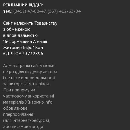
РЕКЛАМНИЙ ВІДДІЛ:
тел.:
(0412) 47-00-47
,
(067) 412-63-04
Сайт належить Товариству
з обмеженою
відповідальністю
"Інформаційна Агенція
Житомир Інфо". Код
ЄДРПОУ 33732896
Адміністрація сайту може
не розділяти думку автора
і не несе відповідальності
за авторські матеріали.
При повному чи
частковому використанні
матеріалів Житомир.info
обов’язкове
гіперпосилання
(для інтернет-ресурсів),
або письмова згода