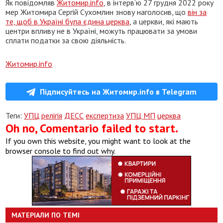
Як повідомляв
Житомир.info
, в інтерв’ю 27 грудня 2022 року
мер Житомира Сергій Сухомлин знову наголосив, що
він за
те, щоб в Україні була єдина церква
, а церкви, які мають
центри впливу не в Україні, можуть працювати за умови
сплати податки за свою діяльність.
Житомир.info
Підписуйтесь на Житомир.info в Telegram
Теги:
УПЦ
релігія
ДЕСС
експертиза
УПЦ МП
церква
Oh no, Comentario failed to start.
If you own this website, you might want to look at the
browser console to find out why.
МАТЕРІАЛИ ПО ТЕМІ