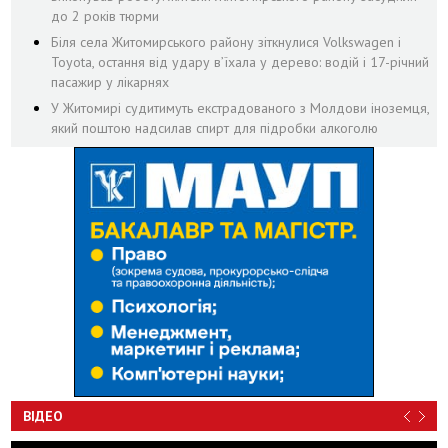
до 2 років тюрми
Біля села Житомирського району зіткнулися Volkswagen і
Toyota, остання від удару вʼїхала у дерево: водій і 17-річний
пасажир у лікарнях
У Житомирі судитимуть екстрадованого з Молдови іноземця,
який поштою надсилав спирт для підробки алкоголю
ВІДЕО