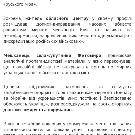
«руського міра».
Зокрема,
житель обласного центру
у своєму профілі
розміщував дописи-виправдання масових вбивств
рашистами мирних мешканців Бучі та називав це
дезінформацією, направленою виключно на «дегуманізацію і
дискредитацію російських військових».
Мешканець села-супутника Житомира
поширював
аналогічні пропагандистські матеріали, у яких переконував,
що окупаційні війська не відкривають вогонь по мирних
українцях та не здійснюють обстріли міст.
Дописи «підтримки», захоплення та співчуття
загарбникам-«творцям історії і захисникам мирного Донбасу
та України від укронацистів, яких постійно і безпідставно
ображають українці», розповсюджували на своїх сторінках
двоє житомирян та овручанин.
В унісон їм «били поклони» у соцмережі на честь так званих
«героїв-визволителів», бажали удачі і горювали з приводу
втрат рашистських військ у війні
жінки із Житомира і