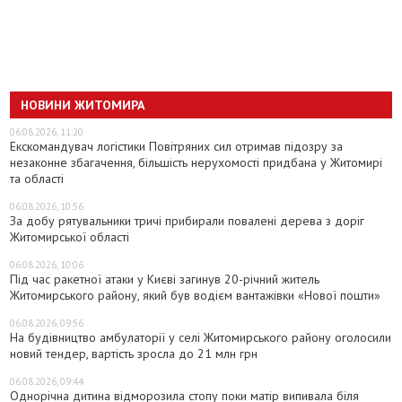
НОВИНИ ЖИТОМИРА
06.08.2026, 11:20
Екскомандувач логістики Повітряних сил отримав підозру за
незаконне збагачення, більшість нерухомості придбана у Житомирі
та області
06.08.2026, 10:56
За добу рятувальники тричі прибирали повалені дерева з доріг
Житомирської області
06.08.2026, 10:06
Під час ракетної атаки у Києві загинув 20-річний житель
Житомирського району, який був водієм вантажівки «Нової пошти»
06.08.2026, 09:56
На будівництво амбулаторії у селі Житомирського району оголосили
новий тендер, вартість зросла до 21 млн грн
06.08.2026, 09:44
Однорічна дитина відморозила стопу поки матір випивала біля