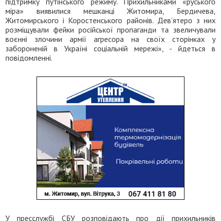
підтримку путінського режиму. Прихильниками «руського
міра» виявилися мешканці Житомира, Бердичева,
Житомирського і Коростенського районів. Дев’ятеро з них
розміщували фейки російської пропаганди та звеличували
воєнні злочини армії агресора на своїх сторінках у
забороненій в Україні соціальній мережі», - йдеться в
повідомленні.
У пресслужбі СБУ розповідають про дії прихильників