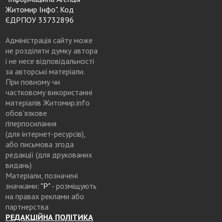
Житомир Інфо". Код
ЄДРПОУ 33732896
Адміністрація сайту може
не розділяти думку автора
і не несе відповідальності
за авторські матеріали.
При повному чи
частковому використанні
матеріалів Житомир.info
обов’язкове
гіперпосилання
(для інтернет-ресурсів),
або письмова згода
редакції (для друкованих
видань)
Матеріали, позначені
значками:
"Р"
- розміщують
на правах реклами або
партнерства
РЕДАКЦІЙНА ПОЛІТИКА