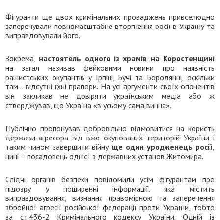
Фігуранти ще двох кримінальних проваджень привселюдно
заперечували повномасштабне вторгнення росії в Україну та
виправдовували його.
Зокрема,
настоятель одного із храмів на Коростенщині
на загал називав фейковими новини про наявність
рашистських окупантів у Ірпіні, Бучі та Бородянці, оскільки
там… відсутні їхні прапори. На усі аргументи своїх опонентів
він закликав не довіряти українським медіа або ж
стверджував, що Україна «в усьому сама винна».
Публічно пропонував добровільно відмовитися на користь
держави-агресора від вже окупованих територій України і
таким чином завершити війну
ще один уродженець росії
,
нині – посадовець однієї з державних установ Житомира.
Слідчі органів безпеки повідомили усім фігурантам про
підозру у поширенні інформації, яка містить
виправдовування, визнання правомірною та заперечення
збройної агресії російської федерації проти України, тобто
за ст.436-2 Кримінального кодексу України. Одній із