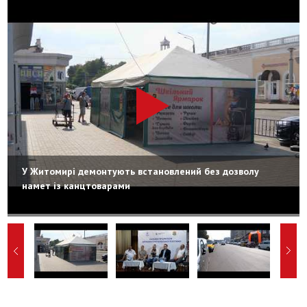
У Житомирі демонтують встановлений без дозволу
намет із канцтоварами