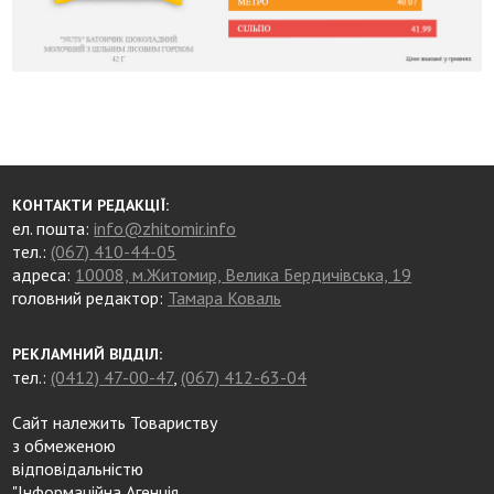
КОНТАКТИ РЕДАКЦІЇ:
ел. пошта:
info@zhitomir.info
тел.:
(067) 410-44-05
адреса:
10008, м.Житомир, Велика Бердичівська, 19
головний редактор:
Тамара Коваль
РЕКЛАМНИЙ ВІДДІЛ:
тел.:
(0412) 47-00-47
,
(067) 412-63-04
Сайт належить Товариству
з обмеженою
відповідальністю
"Інформаційна Агенція