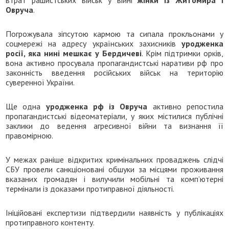
Овруча
.
Погрожувала зіпсутою кармою та сипала прокльонами у
соцмережі на адресу українських захисників
уродженка
росії, яка нині мешкає у Бердичеві
. Крім підтримки орків,
вона активно просувала пропагандистські наративи рф про
законність введення російських військ на територію
суверенної України.
Ще одна
уродженка рф із Овруча
активно репостила
пропагандистські відеоматеріали, у яких містилися публічні
заклики до ведення агресивної війни та визнання її
правомірною.
У межах раніше відкритих кримінальних проваджень слідчі
СБУ провели санкціоновані обшуки за місцями проживання
вказаних громадян і вилучили мобільні та комп’ютерні
термінали із доказами протиправної діяльності.
Ініційовані експертизи підтвердили наявність у публікаціях
протиправного контенту.