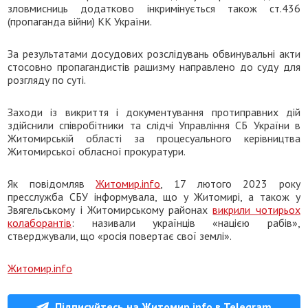
зловмисниць додатково інкримінується також ст.436
(пропаганда війни) КК України.
За результатами досудових розслідувань обвинувальні акти
стосовно пропагандистів рашизму направлено до суду для
розгляду по суті.
Заходи із викриття і документування протиправних дій
здійснили співробітники та слідчі Управління СБ України в
Житомирській області за процесуального керівництва
Житомирської обласної прокуратури.
Як повідомляв
Житомир.info
, 17 лютого 2023 року
пресслужба СБУ інформувала, що у Житомирі, а також у
Звягельському і Житомирському районах
викрили чотирьох
колаборантів
: називали українців «нацією рабів»,
стверджували, що «росія повертає свої землі».
Житомир.info
Підписуйтесь на Житомир.info в Telegram