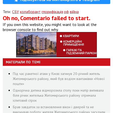
Теги:
СБУ
колаборант
глорифікація
рф
війна
Oh no, Comentario failed to start.
If you own this website, you might want to look at the
browser console to find out why.
МАТЕРІАЛИ ПО ТЕМІ
Під час ракетної атаки у Києві загинув 20-річний житель
Житомирського району, який був водієм вантажівки «Нової
пошти»
Однорічна дитина відморозила стопу поки матір випивала
біля річки: жителька Житомирського району отримала
іспитовий строк
Брав завдаток за встановлення вікон і дверей та не
виконував роботу: жителя Житомирського району засудили