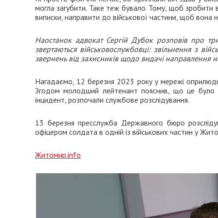
могла загубити. Таке теж бувало. Тому, щоб зробити
виписки, направити до військової частини, щоб вона н
Наостанок адвокат Сергій Дубок розповів про тр
звертаються військовослужбовці: звільнення з вій
звернень від захисників щодо видачі направлення на
Нагадаємо, 12 березня 2023 року у мережі оприлюд
Згодом молодший лейтенант пояснив, що це було п
інцидент, розпочали службове розслідування.
13 березня пресслужба Державного бюро розслід
офіцером солдата в одній із військових частин у Жито
Житомир.info