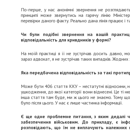
По-перше, у нас анонімні звернення не розглядают
принципі може звернутись на гарячу лінію Мініст
перевірки даного факту. Реально дана лінія працює і т
Чи були подібні звернення на вашій практиці
відповідальність для кривдників у формі?
На моїй практиці я її не зустрічав досить давно, мо
зараз адвокат, я не зустрічав таких випадків. Жодних
Яка передбачена відповідальність за такі протипр
Може бути 406 стаття ККУ – нестатутні відносини, на
ушкодження, до якої категорії вони віднесені. Це ті н
інша стаття там буде, ми ж цього не знаємо. Тому що
було після цього. У нас є лише частинка інформації.
Є ще одне проблемне питання, з яким дедалі ч
забезпечення військовим.
До прикладу, є інфо
розповідають, що їм не виплачують належних г