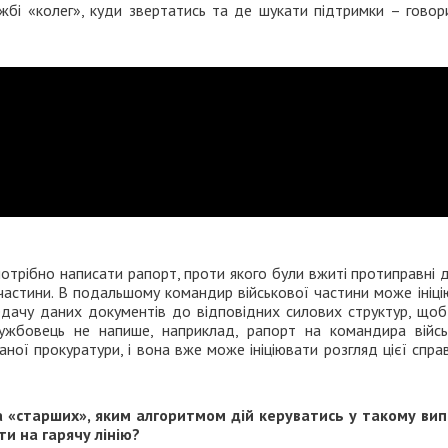
жбі «колег», куди звертатись та де шукати підтримки – говор
отрібно написати рапорт, проти якого були вжиті протиправні ді
частини. В подальшому командир військової частини може ініц
едачу даних документів до відповідних силових структур, щоб
лужбовець не напише, наприклад, рапорт на командира війсь
аної прокуратури, і вона вже може ініціювати розгляд цієї спра
а «старших», яким алгоритмом дій керуватись у такому вип
и на гарячу лінію?