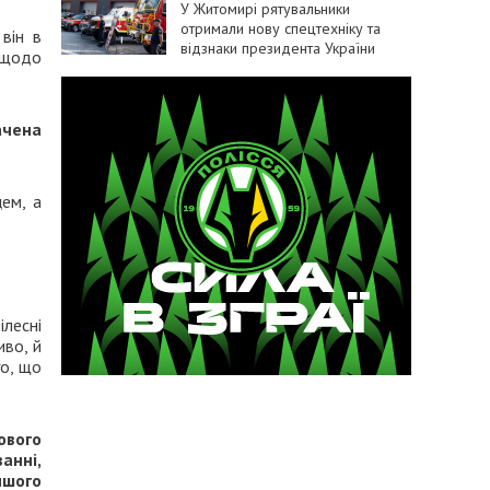
У Житомирі рятувальники
отримали нову спецтехніку та
він в
відзнаки президента України
 щодо
ачена
цем, а
ілесні
иво, й
го, що
ового
анні,
ншого