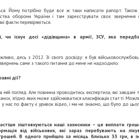
ься. Йому потрібно буде все ж таки написати рапорт. Також 
ерства оборони України і там зареєструвати своє звернення
акі факти перевіряються.
, чи існує досі «дідівщина» в армії, ЗСУ, яка передб
жливо, десь з 2012. Зі свого досвіду: я був військовослужбов
 звернень саме з такого питання до мене не надходило.
авні дії?
 мій погляд. Але повинна проводитись експертиза, які завдані т
юанси, згідно яких може здійснюватися класифікація статті. Можл
 у нас по факту є уривок відео, і ми не знаємо, що було до цьо
астіше зіштовхуються наші захисники – це виплати грош
рмація від військових, які зараз перебувають на лікув
рошей. В одного прийшло за місяць близько 33 грн, в і