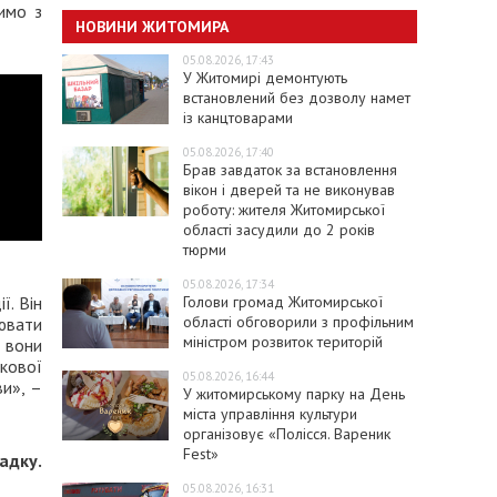
имо з
НОВИНИ ЖИТОМИРА
05.08.2026, 17:43
У Житомирі демонтують
встановлений без дозволу намет
із канцтоварами
05.08.2026, 17:40
Брав завдаток за встановлення
вікон і дверей та не виконував
роботу: жителя Житомирської
області засудили до 2 років
тюрми
05.08.2026, 17:34
Голови громад Житомирської
ї. Він
області обговорили з профільним
іювати
міністром розвиток територій
 вони
кової
05.08.2026, 16:44
ви», –
У житомирському парку на День
міста управління культури
організовує «Полісся. Вареник
Fest»
адку.
05.08.2026, 16:31