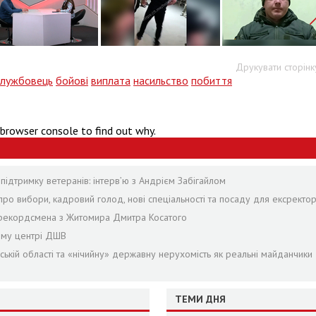
Друкувати сторінк
службовець
бойові
виплата
насильство
побиття
 browser console to find out why.
 підтримку ветеранів: інтерв’ю з Андрієм Забігайлом
про вибори, кадровий голод, нові спеціальності та посаду для ексректо
та рекордсмена з Житомира Дмитра Косатого
ному центрі ДШВ
ій області та «нічийну» державну нерухомість як реальні майданчики
ТЕМИ ДНЯ