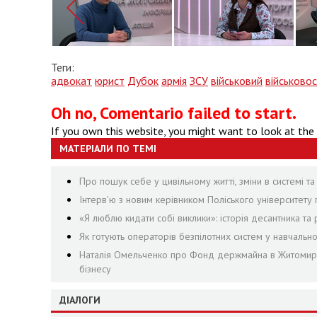
Теги:
адвокат
юрист
Дубок
армія
ЗСУ
військовий
військово
Oh no, Comentario failed to start.
If you own this website, you might want to look at the
МАТЕРІАЛИ ПО ТЕМІ
Про пошук себе у цивільному житті, зміни в системі та
Інтерв’ю з новим керівником Поліського університету 
«Я люблю кидати собі виклики»: історія десантника 
Як готують операторів безпілотних систем у навчаль
Наталія Омельченко про Фонд держмайна в Житомирськ
бізнесу
ДІАЛОГИ