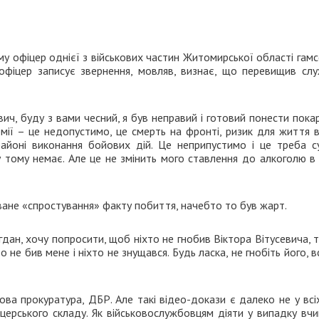
у офіцер однієї з військових частин Житомирської області гам
 офіцер записує звернення, мовляв, визнає, що перевищив слу
ич, буду з вами чесний, я був неправий і готовий понести пока
рмії – це недопустимо, це смерть на фронті, ризик для життя 
районі виконання бойових дій. Це неприпустимо і це треба с
 у тому немає. Але це не змінить мого ставлення до алкоголю в 
ване «спростування» факту побиття, начебто то був жарт.
ан, хочу попросити, щоб ніхто не гнобив Віктора Вітусевича, 
 не бив мене і ніхто не знущався. Будь ласка, не гнобіть його, в
ова прокуратура, ДБР. Але такі відео-докази є далеко не у всі
церського складу. Як військовослужбовцям діяти у випадку вчи