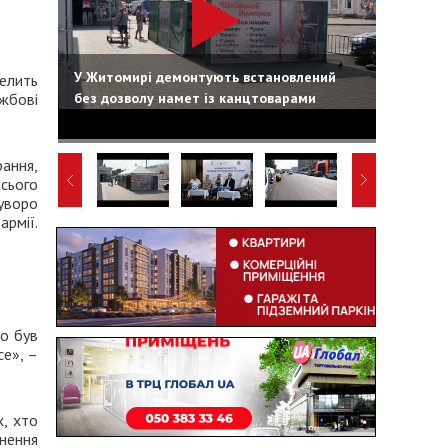
У Житомирі демонтують встановлений
селить
без дозволу намет із канцтоварами
жбові
рання,
всього
уворо
армії.
то був
се», –
х, хто
нення