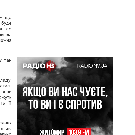
им, що
у буде
ся до
рийшла
 можна
у так
кладу,
татись
 зони
можуть
ть її
итання
жбовця
нально