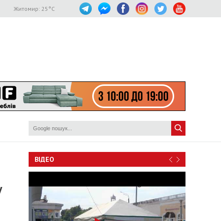
Житомир:
25
°C
ВІДЕО
у