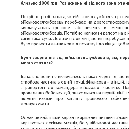
близько 1000 грн. Роз’яснень ні від кого вони отр
Потрібно розібратися, як військовослужбовця провели
військовослужбовець перебуває на довгостроковому л
виплачуватись грошове забезпечення в зменшен
військовослужбовців. Потрібно написати рапорт на ві
саме така сума. Додаючи довідки, що він перебував н
було провести ланцюжок від початку і до кінця, щоб
Були звернення від військовослужбовців, які, пе
могло статися?
Банально вони не включались в наказ через те, що ві
стройова частина в одній точці, фінансова – в іншій, 
з рапортом до командира військової частини. По
проведення бойових дій, знаходився на першій лінії і
підняти накази про виплату грошового забезпе
донарахувати.
Однак це найліпший варіант вирішення питання. Зазви
вирішується декілька місяців, бо у військової частин
їх просто фізично немає, бо оригінали він здав у війс