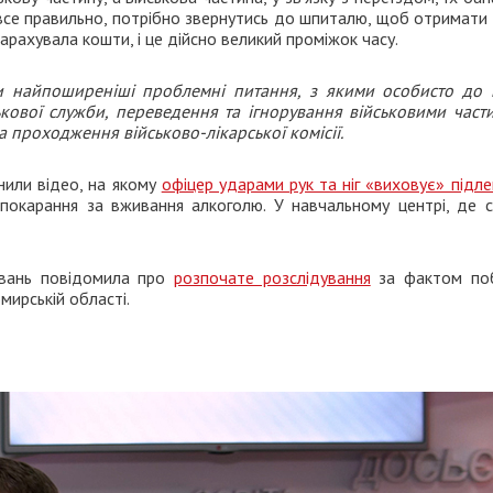
 все правильно, потрібно звернутись до шпиталю, щоб отримати
арахувала кошти, і це дійсно великий проміжок часу.
и найпоширеніші проблемні питання, з якими особисто до 
ськової служби, переведення та ігнорування військовими част
 проходження військово-лікарської комісії.
нили відео, на якому
офіцер ударами рук та ніг «виховує» підле
окарання за вживання алкоголю. У навчальному центрі, де с
увань повідомила про
розпочате розслідування
за фактом по
мирській області.