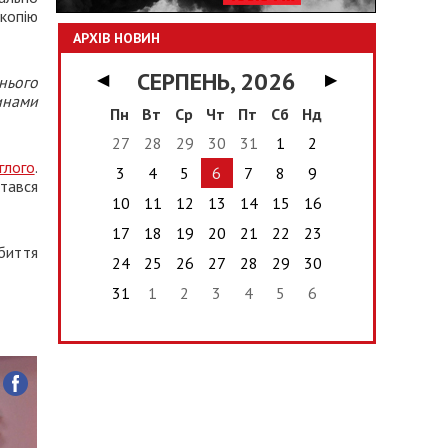
 копію
АРХІВ НОВИН
СЕРПЕНЬ, 2026
◀
▶
нього
инами
Пн
Вт
Ср
Чт
Пт
Сб
Нд
27
28
29
30
31
1
2
глого
.
3
4
5
6
7
8
9
тався
10
11
12
13
14
15
16
17
18
19
20
21
22
23
биття
24
25
26
27
28
29
30
31
1
2
3
4
5
6