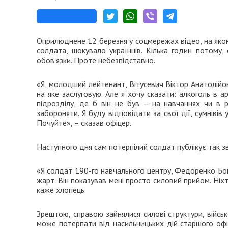
Оприлюднене 12 березня у соцмережах відео, на яком
солдата, шокувало українців. Кілька годин потому,
обов'язки. Проте небезпідставно.
«Я, молодший лейтенант, Вітусевич Віктор Анатолійов
на яке заслуговую. Але я хочу сказати: алкоголь в а
підрозділу, де б він не був – на навчаннях чи в 
забороняти. Я буду відповідати за свої дії, сумнівів
Почуйте», – сказав офіцер.
Наступного дня сам потерпілий солдат публікує так з
«Я солдат 190-го навчального центру, Федоренко Богд
жарт. Він показував мені просто силовий прийом. Ніхто
каже хлопець.
Зрештою, справою зайнялися силові структури, військ
може потерпати від насильницьких дій старшого офі