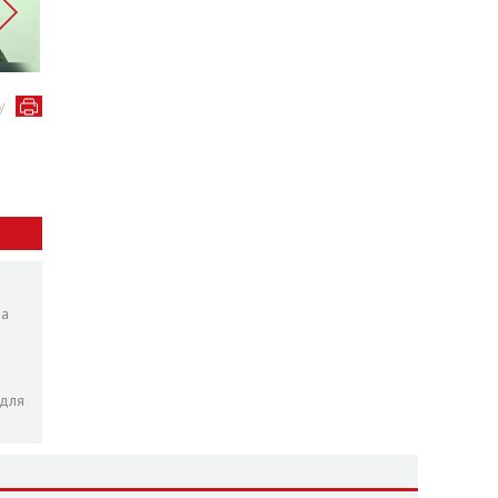
у
ра
 для