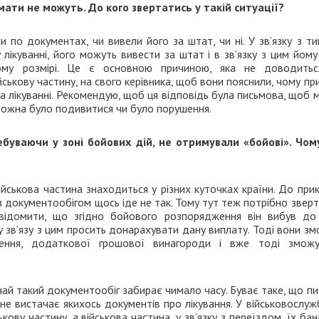
имати не можуть. До кого звертатись у такій ситуації?
 по документах, чи вивели його за штат, чи ні. У зв’язку з т
ікуванні, його можуть вивести за штат і в зв’язку з цим йом
ому розмірі. Це є основною причиною, яка не доводить
йськову частину, на свого керівника, щоб вони пояснили, чому п
а лікуванні. Рекомендую, щоб ця відповідь була письмова, щоб
 можна було подивитися чи було порушення.
ребуваючи у зоні бойових дій, не отримували «бойові». Чом
йськова частина знаходиться у різних куточках країни. До при
і з документообігом щось іде не так. Тому тут теж потрібно звер
відомити, що згідно бойового розпорядження він вибув до
 у зв’язу з цим просить донарахувати дану виплату. Тоді вони з
чення, додаткової грошової винагороди і вже тоді зможу
чай такий документообіг забирає чимало часу. Буває таке, що п
и не вистачає якихось документів про лікування. У військовослу
ькову частину, а військова частина, у зв’язку з переїздом, їх ба