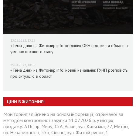
13.05.2022, 13:25
«Тема дня» на Житомир.info: керівник ОВА про життя області в
умовах воєнного стану
29.04.2022, 10:59
«Тема дня» на Житомир.info: новий начальник ГУНП розповість
про ситуацію в області
ЦІНИ В ЖИТОМИРІ
Моніторинг здійснено на основі інформації, отриманої за
методом контрольної закупки 31.07.2026 р. у місцях
продажу: АТБ, пр. Миру, 15А, Ашан, вул. Київська, 77, Метро,
пр. Незалежності, 55в, Сільпо, вул. Житній ринок, 1