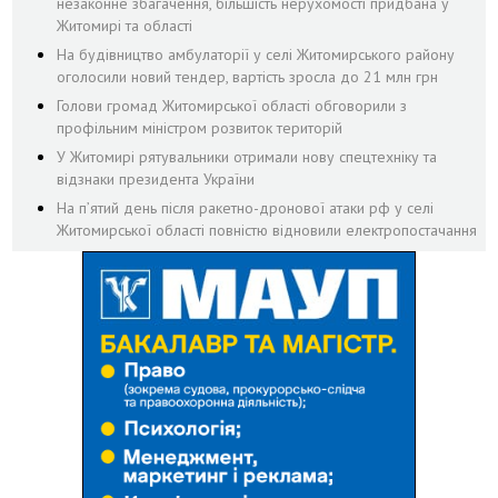
незаконне збагачення, більшість нерухомості придбана у
Житомирі та області
На будівництво амбулаторії у селі Житомирського району
оголосили новий тендер, вартість зросла до 21 млн грн
Голови громад Житомирської області обговорили з
профільним міністром розвиток територій
У Житомирі рятувальники отримали нову спецтехніку та
відзнаки президента України
На пʼятий день після ракетно-дронової атаки рф у селі
Житомирської області повністю відновили електропостачання