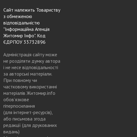
Сайт належить Товариству
з обмеженою
відповідальністю
"Інформаційна Агенція
Житомир Інфо". Код
ЄДРПОУ 33732896
Адміністрація сайту може
не розділяти думку автора
і не несе відповідальності
за авторські матеріали.
При повному чи
частковому використанні
матеріалів Житомир.info
обов’язкове
гіперпосилання
(для інтернет-ресурсів),
або письмова згода
редакції (для друкованих
видань)