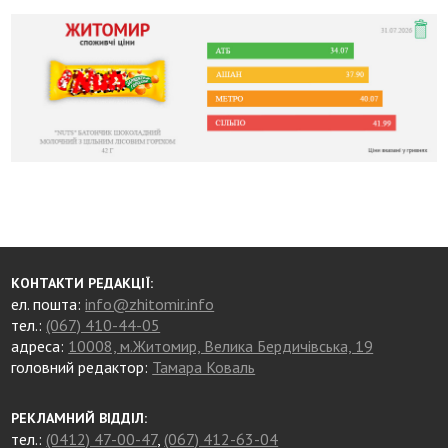
КОНТАКТИ РЕДАКЦІЇ:
ел. пошта:
info@zhitomir.info
тел.:
(067) 410-44-05
адреса:
10008, м.Житомир, Велика Бердичівська, 19
головний редактор:
Тамара Коваль
РЕКЛАМНИЙ ВІДДІЛ:
тел.:
(0412) 47-00-47
,
(067) 412-63-04