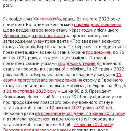
року.
Як повідомляв
Житомир.info
, вранці 24 лютого 2022 року
президент Володимир Зеленський
оприлюднив звернення
щодо введення воєнного стану, через годину після цього
Верховна рада проголосувала
за проєкт закону про
затвердження указу президента «Про введення воєнного
стану в Україні». Верховна рада 15 березня затвердила указ
президента, яким воєнний стан в Україні
продовжили
до 25
квітня 2022 року, а згодом – ще на місяць. В травні
президент своїми указами
продовжив термін дії
воєнного
стану та проведення загальної мобілізації з 25 травня 2022
року на 90 діб. Верховна рада на пленарному засіданні
15
серпня проголосувала за продовження
строку дії воєнного
стану та проведення загальної мобілізації в Україні на 90 діб,
з 21 листопада 2022 року
– ще на 90 діб. Президент
Володимир Зеленський 6 лютого 2023 року підписав укази
про продовження правового режиму воєнного стану й
загальної мобілізації
з 19 лютого 2023 року на 90 діб.
Верховна рада
на пленарному засіданні 2 травня 2023 року
підтримала продовження воєнного стану і проведення
загальної мобілізації ще на 90 діб.
27 липня 2023 року
Верховна рада затвердила укази
президента щодо