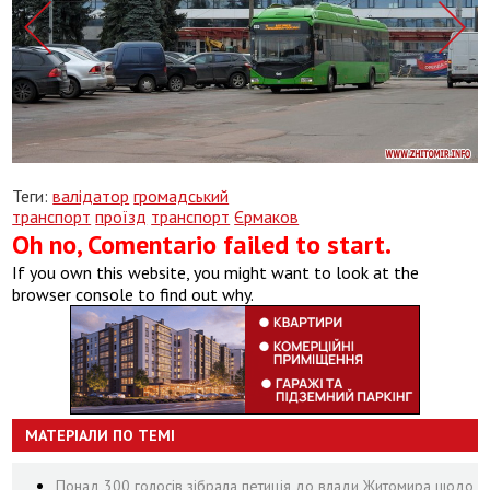
Теги:
валідатор
громадський
транспорт
проїзд
транспорт
Єрмаков
Oh no, Comentario failed to start.
If you own this website, you might want to look at the
browser console to find out why.
МАТЕРІАЛИ ПО ТЕМІ
Понад 300 голосів зібрала петиція до влади Житомира щодо