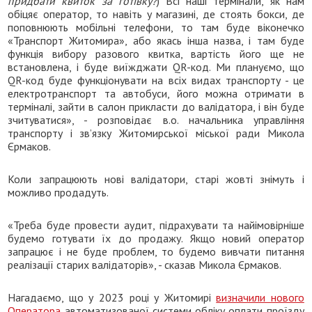
придбати квиток за готівку?
) Всі наші термінали, як нам
обіцяє оператор, то навіть у магазині, де стоять бокси, де
поповнюють мобільні телефони, то там буде віконечко
«Транспорт Житомира», або якась інша назва, і там буде
функція вибору разового квитка, вартість його ще не
встановлена, і буде виїжджати QR-код. Ми плануємо, що
QR-код буде функціонувати на всіх видах транспорту - це
електротранспорт та автобуси, його можна отримати в
терміналі, зайти в салон прикласти до валідатора, і він буде
зчитуватися», - розповідає в.о. начальника управління
транспорту і зв’язку Житомирської міської ради Микола
Єрмаков.
Коли запрацюють нові валідатори, старі жовті знімуть і
можливо продадуть.
«Треба буде провести аудит, підрахувати та найімовірніше
будемо готувати їх до продажу. Якщо новий оператор
запрацює і не буде проблем, то будемо вивчати питання
реалізації старих валідаторів», - сказав Микола Єрмаков.
Нагадаємо, що у 2023 році у Житомирі
визначили нового
Оператора
автоматизованої системи обліку оплати проїзду