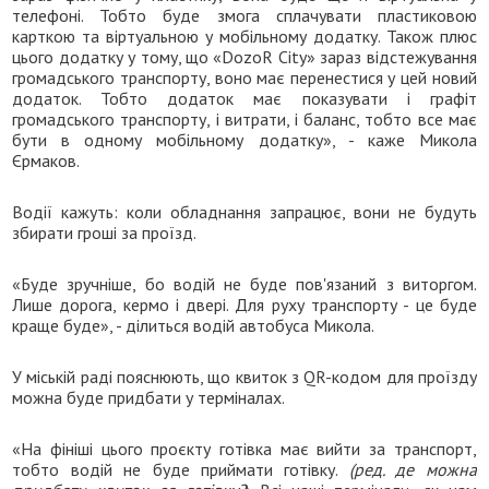
телефоні. Тобто буде змога сплачувати пластиковою
карткою та віртуальною у мобільному додатку. Також плюс
цього додатку у тому, що «DozoR City» зараз відстежування
громадського транспорту, воно має перенестися у цей новий
додаток. Тобто додаток має показувати і графіт
громадського транспорту, і витрати, і баланс, тобто все має
бути в одному мобільному додатку», - каже Микола
Єрмаков.
Водії кажуть: коли обладнання запрацює, вони не будуть
збирати гроші за проїзд.
«Буде зручніше, бо водій не буде пов'язаний з виторгом.
Лише дорога, кермо і двері. Для руху транспорту - це буде
краще буде», - ділиться водій автобуса Микола.
У міській раді пояснюють, що квиток з QR-кодом для проїзду
можна буде придбати у терміналах.
«На фініші цього проєкту готівка має вийти за транспорт,
тобто водій не буде приймати готівку.
(ред. де можна