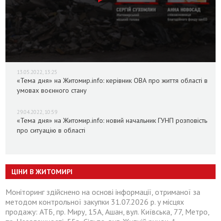
13.05.2022, 13:25
«Тема дня» на Житомир.info: керівник ОВА про життя області в
умовах воєнного стану
29.04.2022, 10:59
«Тема дня» на Житомир.info: новий начальник ГУНП розповість
про ситуацію в області
ЦІНИ В ЖИТОМИРІ
Моніторинг здійснено на основі інформації, отриманої за
методом контрольної закупки 31.07.2026 р. у місцях
продажу: АТБ, пр. Миру, 15А, Ашан, вул. Київська, 77, Метро,