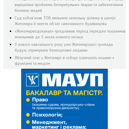
вирішення проблеми безпритульних тварин та забезпечення
безпеки людей
Суд зобов’язав ТОВ звільнити земельну ділянку в центрі
Житомира й знести об’єкт самочинного будівництва
«Житомирводоканал» продовжив період передачі показників
лічильників до 5 числа кожного місяця
З нового навчального року учні Житомирської громади
будуть отримувати безкоштовні сніданки
Яблучний спас у Житомирі: в соборі освячують кошики з
фруктами та медом