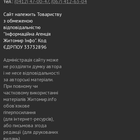
тел.:
(0412) 47-00-47
,
(067) 412-63-04
Сайт належить Товариству
з обмеженою
відповідальністю
"Інформаційна Агенція
Житомир Інфо". Код
ЄДРПОУ 33732896
Адміністрація сайту може
не розділяти думку автора
і не несе відповідальності
за авторські матеріали.
При повному чи
частковому використанні
матеріалів Житомир.info
обов’язкове
гіперпосилання
(для інтернет-ресурсів),
або письмова згода
редакції (для друкованих
видань)