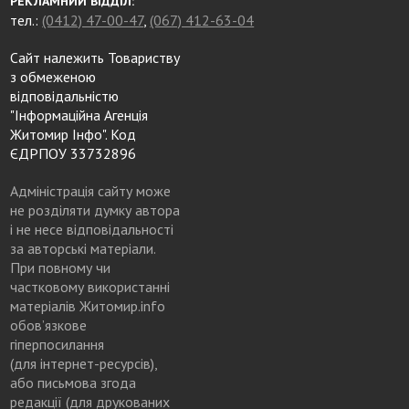
РЕКЛАМНИЙ ВІДДІЛ:
тел.:
(0412) 47-00-47
,
(067) 412-63-04
Сайт належить Товариству
з обмеженою
відповідальністю
"Інформаційна Агенція
Житомир Інфо". Код
ЄДРПОУ 33732896
Адміністрація сайту може
не розділяти думку автора
і не несе відповідальності
за авторські матеріали.
При повному чи
частковому використанні
матеріалів Житомир.info
обов’язкове
гіперпосилання
(для інтернет-ресурсів),
або письмова згода
редакції (для друкованих