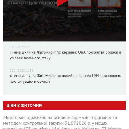
13.05.2022, 13:25
«Тема дня» на Житомир.info: керівник ОВА про життя області в
умовах воєнного стану
29.04.2022, 10:59
«Тема дня» на Житомир.info: новий начальник ГУНП розповість
про ситуацію в області
ЦІНИ В ЖИТОМИРІ
Моніторинг здійснено на основі інформації, отриманої за
методом контрольної закупки 31.07.2026 р. у місцях
продажу: АТБ, пр. Миру, 15А, Ашан, вул. Київська, 77, Метро,