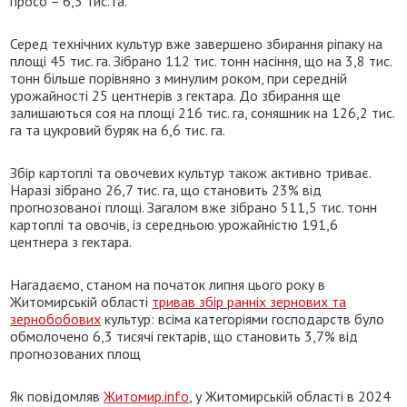
просо – 6,3 тис. га.
Серед технічних культур вже завершено збирання ріпаку на
площі 45 тис. га. Зібрано 112 тис. тонн насіння, що на 3,8 тис.
тонн більше порівняно з минулим роком, при середній
урожайності 25 центнерів з гектара. До збирання ще
залишаються соя на площі 216 тис. га, соняшник на 126,2 тис.
га та цукровий буряк на 6,6 тис. га.
Збір картоплі та овочевих культур також активно триває.
Наразі зібрано 26,7 тис. га, що становить 23% від
прогнозованої площі. Загалом вже зібрано 511,5 тис. тонн
картоплі та овочів, із середньою урожайністю 191,6
центнера з гектара.
Нагадаємо, станом на початок липня цього року в
Житомирській області
тривав збір ранніх зернових та
зернобобових
культур: всіма категоріями господарств було
обмолочено 6,3 тисячі гектарів, що становить 3,7% від
прогнозованих площ
Як повідомляв
Житомир.info
, у Житомирській області в 2024