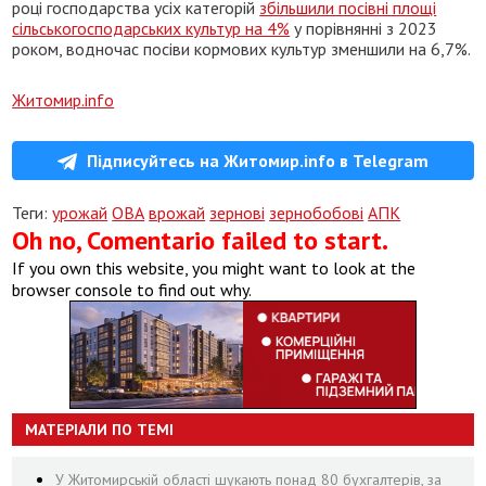
році господарства усіх категорій
збільшили посівні площі
сільськогосподарських культур на 4%
у порівнянні з 2023
роком, водночас посіви кормових культур зменшили на 6,7%.
Житомир.info
Підписуйтесь на Житомир.info в Telegram
Теги:
урожай
ОВА
врожай
зернові
зернобобові
АПК
Oh no, Comentario failed to start.
If you own this website, you might want to look at the
browser console to find out why.
МАТЕРІАЛИ ПО ТЕМІ
У Житомирській області шукають понад 80 бухгалтерів, за