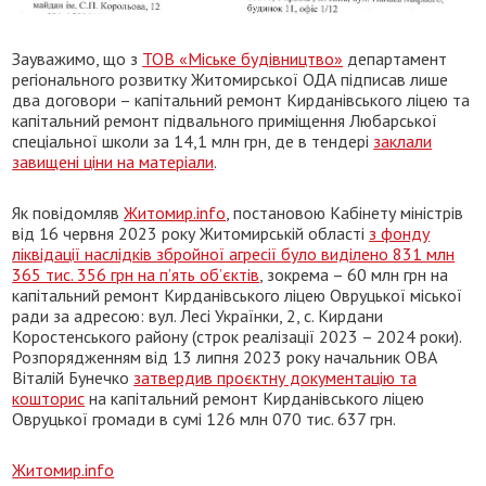
Зауважимо, що з
ТОВ «Міське будівництво»
департамент
регіонального розвитку Житомирської ОДА підписав лише
два договори – капітальний ремонт Кирданівського ліцею та
капітальний ремонт підвального приміщення Любарської
спеціальної школи за 14,1 млн грн, де в тендері
заклали
завищені ціни на матеріали
.
Як повідомляв
Житомир.info
, постановою Кабінету міністрів
від 16 червня 2023 року Житомирській області
з фонду
ліквідації наслідків збройної агресії було виділено 831 млн
365 тис. 356 грн на п’ять об’єктів
, зокрема – 60 млн грн на
капітальний ремонт Кирданівського ліцею Овруцької міської
ради за адресою: вул. Лесі Українки, 2, с. Кирдани
Коростенського району (строк реалізації 2023 – 2024 роки).
Розпорядженням від 13 липня 2023 року начальник ОВА
Віталій Бунечко
затвердив проєктну документацію та
кошторис
на капітальний ремонт Кирданівського ліцею
Овруцької громади в сумі 126 млн 070 тис. 637 грн.
Житомир.info