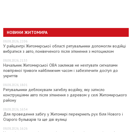
НОВИНИ ЖИТОМИРА
08.08.2026, 22:06
У райцентрі Житомирської області рятувальники допомогли водійці
вибратися з авто, понівеченого після зіткнення з мотоциклом
08.08.2026, 21:53
Начальник Житомирської ОВА закликав не нехтувати сигналами
повітряної тривоги найближчим часом і забезпечити доступ до
укриттів
08.08.2026, 18:01
Рятувальники деблокували загиблу водійку, яку затисло
конструкціями авто після зіткнення з деревом у селі Житомирського
району
08.08.2026, 16:54
Для проведення забігу у Житомирі перекриють рух біля Нового і
Старого бульварів та ще дві вулиці
08.08.2026, 16:26