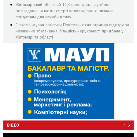
Житомирський обласний ТЦК проводить службове
розслідування щодо смерті чоловіка, якого визнали
придатним для служби в тилу
Екскомандувач логістики Повітряних сил отримав підозру за
незаконне збагачення, більшість нерухомості придбана у
Житомирі та області
ВІДЕО