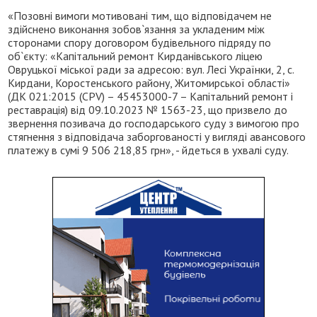
«Позовні вимоги мотивовані тим, що відповідачем не
здійснено виконання зобов`язання за укладеним між
сторонами спору договором будівельного підряду по
об`єкту: «Капітальний ремонт Кирданівського ліцею
Овруцької міської ради за адресою: вул. Лесі Українки, 2, с.
Кирдани, Коростенського району, Житомирської області»
(ДК 021:2015 (CPV) – 45453000-7 – Капітальний ремонт і
реставрація) від 09.10.2023 № 1563-23, що призвело до
звернення позивача до господарського суду з вимогою про
стягнення з відповідача заборгованості у вигляді авансового
платежу в сумі 9 506 218,85 грн», - йдеться в ухвалі суду.