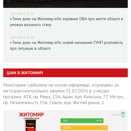
13.05.2022, 13:25
«Тема дня» на Житомир.info: керівник ОВА про життя області в
умовах воєнного стану
29.04.2022, 10:59
«Тема дня» на Житомир.info: новий начальник ГУНП розповість
про ситуацію в області
ЦІНИ В ЖИТОМИРІ
Моніторинг здійснено на основі інформації, отриманої за
методом контрольної закупки 31.07.2026 р. у місцях
продажу: АТБ, пр. Миру, 15А, Ашан, вул. Київська, 77, Метро,
пр. Незалежності, 55в, Сільпо, вул. Житній ринок, 1