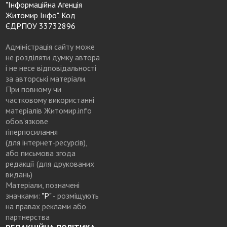
"Інформаційна Агенція
Житомир Інфо". Код
ЄДРПОУ 33732896
Адміністрація сайту може
не розділяти думку автора
і не несе відповідальності
за авторські матеріали.
При повному чи
частковому використанні
матеріалів Житомир.info
обов’язкове
гіперпосилання
(для інтернет-ресурсів),
або письмова згода
редакції (для друкованих
видань)
Матеріали, позначені
значками:
"Р"
- розміщують
на правах реклами або
партнерства