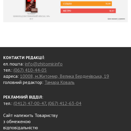
КОНТАКТИ РЕДАКЦІЇ:
ел. пошта:
info@zhitomir.info
тел.:
(067) 410-44-05
адреса:
10008, м.Житомир, Велика Бердичівська, 19
головний редактор:
Тамара Коваль
РЕКЛАМНИЙ ВІДДІЛ:
тел.:
(0412) 47-00-47
,
(067) 412-63-04
Сайт належить Товариству
з обмеженою
відповідальністю