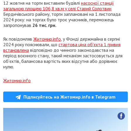
12 жовтня на торги виставили будівлі
насосної станції
загальною площею 106,8 кв.м у селі Старий Солотвин
Бердичівського району, торги заплановані на 1 листопада
2024 року: на торгах було троє учасників, переможець
запропонував
26 тис. грн.
Як повідомляв
Житомир.info
, у Фонді держмайна в серпні
2024 року пояснювали, що
стартова ціна об'єкта 1 гривня
встановлена
відповідно до чинного законодавства на
період воєнного стану, такий механізм застосовується для
об'єктів, балансова вартість яких відсутня або дорівнює
нулю.
Житомир.info
Підписуйтесь на Житомир.info в Telegram