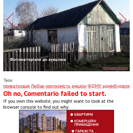
Фотоматеріали до аукціона
Теги:
приватизація
Любар
нерухомість
аукціон
ФДМУ
адмінбудівля
Oh no, Comentario failed to start.
If you own this website, you might want to look at the
browser console to find out why.