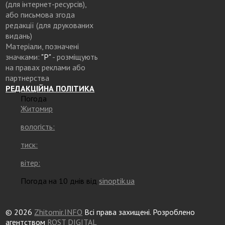
(для інтернет-ресурсів),
або письмова згода
редакції (для друкованих
видань)
Матеріали, позначені
значками:
"Р"
- розміщують
на правах реклами або
партнерства
РЕДАКЦІЙНА ПОЛІТИКА
Погода
Житомир
вологість:
тиск:
вітер:
Погода на 10 днів від
sinoptik.ua
© 2026
Zhitomir.INFO
Всі права захищені. Розроблено
агентством
ROST DIGITAL