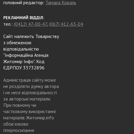
головний редактор:
Тамара Коваль
РЕКЛАМНИЙ ВІДДІЛ:
тел.:
(0412) 47-00-47
,
(067) 412-63-04
Сайт належить Товариству
з обмеженою
відповідальністю
"Інформаційна Агенція
Житомир Інфо". Код
ЄДРПОУ 33732896
Адміністрація сайту може
не розділяти думку автора
і не несе відповідальності
за авторські матеріали.
При повному чи
частковому використанні
матеріалів Житомир.info
обов’язкове
гіперпосилання