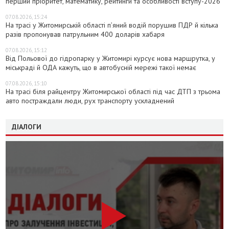
перший пріоритет, математику, рейтинги та особливості вступу-2026
07.08.2026, 15:24
На трасі у Житомирській області п’яний водій порушив ПДР й кілька
разів пропонував патрульним 400 доларів хабаря
07.08.2026, 15:12
Від Польової до гідропарку у Житомирі курсує нова маршрутка, у
міськраді й ОДА кажуть, що в автобусній мережі такої немає
07.08.2026, 15:10
На трасі біля райцентру Житомирської області під час ДТП з трьома
авто постраждали люди, рух транспорту ускладнений
ДІАЛОГИ