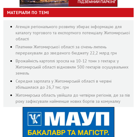
МАТЕРІАЛИ ПО ТЕМІ
Агенція регіонального розвитку збирає інформацію для
каталогу торгового та експортного потенціалу Житомирської
області
Платники Житомирської області за січень-липень
перерахували до зведеного бюджету 22,2 млрд грн
Врожайність картоплі зросла на 10-12 тонн з гектара: у
Житомирській області відновили 500 гектарів осушувальних
земель
Середня зарплата у Житомирській області в червні
збільшилася до 26,7 тис. грн
Житомирська область увійшла до четвірки регіонів, де за пів
року зафіксували найменше нових боргів за комуналку