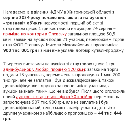
Нагадаємо, відділення ФДМУ в Житомирській області
з
серпня 2024 року почало виставляти на аукціон
«гривневі» об’єкти
нерухомості: перший об’єкт зі
стартовою ціною 1 грн виставили на аукціон 24 серпня –
приміщення контори в Олевську
загальною площею 50,5
кв.м: заявки на аукціон подав 21 учасник, переможцем торгів
став ФОП Степанчук Микола Миколайович з пропозицією
900 тис. 001 грн
і з ним вже уклали договір купівлі-продажу.
7 вересня виставили на аукціон зі стартовою ціною 1 грн
адмінбудинок у Любарі площею 120 кв.м
: заявки на торги
подали 13 учасників, переможець запропонував 1 млн 200
тис. грн, але не заплатив і був дискваліфікований, також
дискваліфікували і другого за пропозицією учасника, а
аукціон визнали таким, що не відбувся. Після цього оголосили
новий
аукціон зі стартовою ціною 50 копійок
: переможець
запропонував 507 тис. 900 грн, але не заплатив і був
дискваліфікований, тепер мають намір укласти договір з
другим учасником з найбільшою пропозицією –
44 тис. 444
грн
.