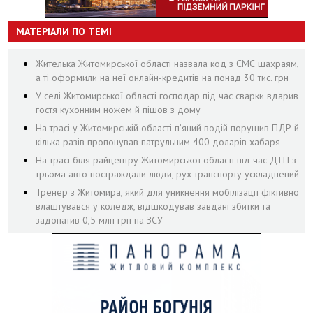
МАТЕРІАЛИ ПО ТЕМІ
Жителька Житомирської області назвала код з СМС шахраям,
а ті оформили на неї онлайн-кредитів на понад 30 тис. грн
У селі Житомирської області господар під час сварки вдарив
гостя кухонним ножем й пішов з дому
На трасі у Житомирській області п’яний водій порушив ПДР й
кілька разів пропонував патрульним 400 доларів хабаря
На трасі біля райцентру Житомирської області під час ДТП з
трьома авто постраждали люди, рух транспорту ускладнений
Тренер з Житомира, який для уникнення мобілізації фіктивно
влаштувався у коледж, відшкодував завдані збитки та
задонатив 0,5 млн грн на ЗСУ