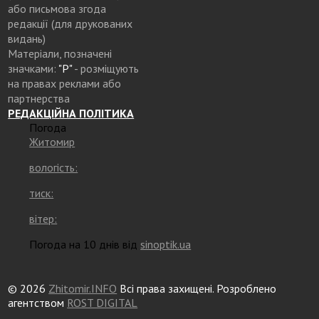
або письмова згода
редакції (для друкованих
видань)
Матеріали, позначені
значками:
"Р"
- розміщують
на правах реклами або
партнерства
РЕДАКЦІЙНА ПОЛІТИКА
Погода
Житомир
вологість:
тиск:
вітер:
Погода на 10 днів від
sinoptik.ua
© 2026
Zhitomir.INFO
Всі права захищені. Розроблено
агентством
ROST DIGITAL