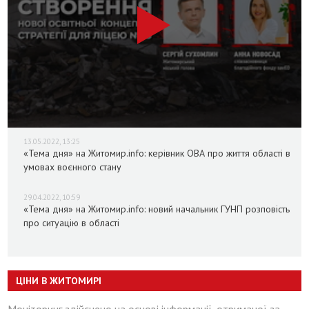
13.05.2022, 13:25
«Тема дня» на Житомир.info: керівник ОВА про життя області в
умовах воєнного стану
29.04.2022, 10:59
«Тема дня» на Житомир.info: новий начальник ГУНП розповість
про ситуацію в області
ЦІНИ В ЖИТОМИРІ
Моніторинг здійснено на основі інформації, отриманої за