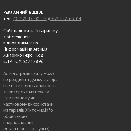
РЕКЛАМНИЙ ВІДДІЛ:
тел.:
(0412) 47-00-47
,
(067) 412-63-04
Сайт належить Товариству
з обмеженою
відповідальністю
"Інформаційна Агенція
Житомир Інфо". Код
ЄДРПОУ 33732896
Адміністрація сайту може
не розділяти думку автора
і не несе відповідальності
за авторські матеріали.
При повному чи
частковому використанні
матеріалів Житомир.info
обов’язкове
гіперпосилання
(для інтернет-ресурсів),