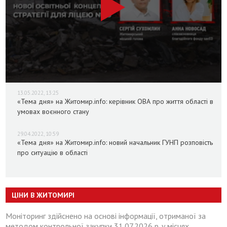
13.05.2022, 13:25
«Тема дня» на Житомир.info: керівник ОВА про життя області в
умовах воєнного стану
29.04.2022, 10:59
«Тема дня» на Житомир.info: новий начальник ГУНП розповість
про ситуацію в області
ЦІНИ В ЖИТОМИРІ
Моніторинг здійснено на основі інформації, отриманої за
методом контрольної закупки 31.07.2026 р. у місцях