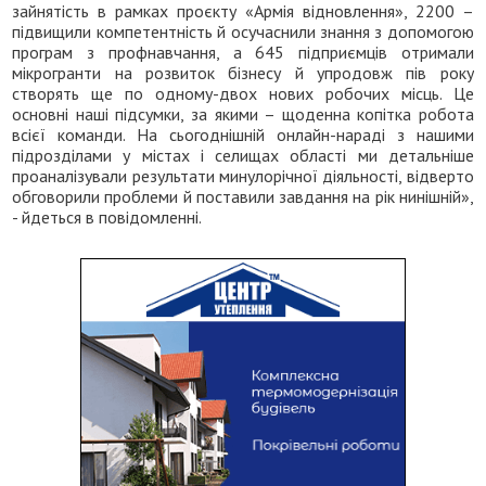
зайнятість в рамках проєкту «Армія відновлення», 2200 –
підвищили компетентність й осучаснили знання з допомогою
програм з профнавчання, а 645 підприємців отримали
мікрогранти на розвиток бізнесу й упродовж пів року
створять ще по одному-двох нових робочих місць. Це
основні наші підсумки, за якими – щоденна копітка робота
всієї команди. На сьогоднішній онлайн-нараді з нашими
підрозділами у містах і селищах області ми детальніше
проаналізували результати минулорічної діяльності, відверто
обговорили проблеми й поставили завдання на рік нинішній»,
- йдеться в повідомленні.