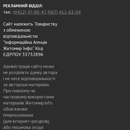
РЕКЛАМНИЙ ВІДДІЛ:
тел.:
(0412) 47-00-47
,
(067) 412-63-04
Сайт належить Товариству
з обмеженою
відповідальністю
"Інформаційна Агенція
Житомир Інфо". Код
ЄДРПОУ 33732896
Адміністрація сайту може
не розділяти думку автора
і не несе відповідальності
за авторські матеріали.
При повному чи
частковому використанні
матеріалів Житомир.info
обов’язкове
гіперпосилання
(для інтернет-ресурсів),
або письмова згода