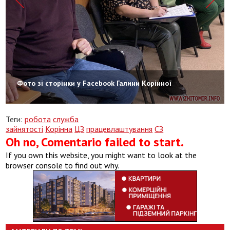
Фото зі сторінки у Facebook Галини Корінної
Теги:
робота
служба
зайнятості
Корінна
ЦЗ
працевлаштування
СЗ
Oh no, Comentario failed to start.
If you own this website, you might want to look at the
browser console to find out why.