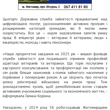
Цьогоріч Державна служба зайнятості працюватиме над
цифровізацією послуг, удосконаленням активних програм і
розширенням категорій громадян, які б могли ними
скористатись. Все це — задля задоволення запитів ринку
праці. В епіцентрі уваги – ветерани й ветеранки, люди з
інвалідністю, молодь і навіть пенсіонери.
«Наше пріоритетне завдання на 2025 рік – вишкіл фахівців
служби зайнятості для подальшого сприяння професійній
адаптації ветеранів та ветеранок. Ще торік послугами з
кар’єрного консультування та профорієнтації ми охопили у
сім разів більше захисників з-поміж зайнятого населення у
порівнянні з попереднім роком. А це свідчить про початок
шляху реінтеграції військових на ринок праці. Тож
докладатимемо зусиль, щоб демобілізовані воїни ставали
активними учасниками соціального та економічного життя», -
інформувала Галина Корінна.
Нагадаємо, у 2024 році 56 роботодавців Житомирщини