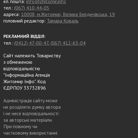
ел. пошта:
info@zhitomir.info
тел.:
(067) 410-44-05
адреса:
10008, м.Житомир, Велика Бердичівська, 19
головний редактор:
Тамара Коваль
РЕКЛАМНИЙ ВІДДІЛ:
тел.:
(0412) 47-00-47
,
(067) 412-63-04
Сайт належить Товариству
з обмеженою
відповідальністю
"Інформаційна Агенція
Житомир Інфо". Код
ЄДРПОУ 33732896
Адміністрація сайту може
не розділяти думку автора
і не несе відповідальності
за авторські матеріали.
При повному чи
частковому використанні