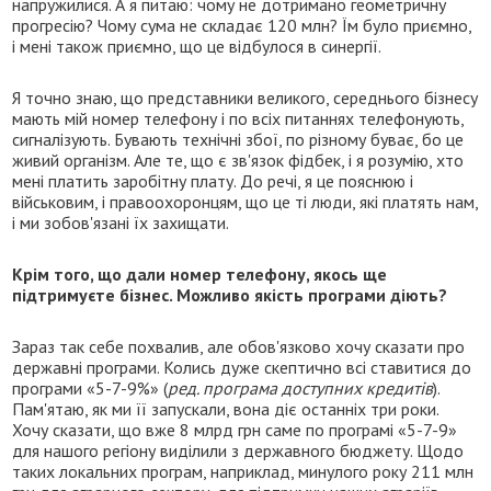
напружилися. А я питаю: чому не дотримано геометричну
прогресію? Чому сума не складає 120 млн? Їм було приємно,
і мені також приємно, що це відбулося в синергії.
Я точно знаю, що представники великого, середнього бізнесу
мають мій номер телефону і по всіх питаннях телефонують,
сигналізують. Бувають технічні збої, по різному буває, бо це
живий організм. Але те, що є зв'язок фідбек, і я розумію, хто
мені платить заробітну плату. До речі, я це пояснюю і
військовим, і правоохоронцям, що це ті люди, які платять нам,
і ми зобов'язані їх захищати.
Крім того, що дали номер телефону, якось ще
підтримуєте бізнес. Можливо якість програми діють?
Зараз так себе похвалив, але обов'язково хочу сказати про
державні програми. Колись дуже скептично всі ставитися до
програми «5-7-9%» (
ред. програма доступних кредитів
).
Пам'ятаю, як ми її запускали, вона діє останніх три роки.
Хочу сказати, що вже 8 млрд грн саме по програмі «5-7-9»
для нашого регіону виділили з державного бюджету. Щодо
таких локальних програм, наприклад, минулого року 211 млн