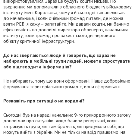
використовувалися. Зараз це будуть кошти місцеві. По
зверненню ми допомагали з обласного бюджету військовому
інституту імені Корольова, чому я й сьогодні так апелював
до начальника, і коли очільники громад питали, де можна
взяти РЕБ, я кажу – запитайте. Ми давали кошти, ми бачимо
ефективність по доповіді директора обленерго, начальника
інституту, голів громад про захист сьогодні чергового
об'єкту критичної інфраструктури.
До нас звертаються люди й говорять, що зараз не
набирають в мобільні групи людей, можете спростувати
або підтвердити інформацію?
Не набирають, тому що вони сформовані. Наше добровільне
формування територіальних громад є, вони сформовані.
Розкажіть про ситуацію на кордоні?
Сьогодні був на нараді начальник 9-го прикордонного загону
доповідав про ситуацію,
якщо бачили репортажі, коли
затримують групи, які там бродять, які придумали собі, що
можуть вийти з України. Ми не тільки на вхід працюємо, на