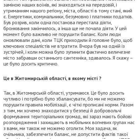
заміною наших воїнів, які знаходяться на передовій, і
утриманням нашого регіону, міста, області в тому стані, який
є. Енергетики, комунальники, безумовно і платники податків.
Був розрив, коли одна постанова перестала діяти,
бронювання закінчилось, а інша ще не почала діяти. У цей
момент було важливо не порушити баланс. Коли люди
оновлювали дані, коли ТЦК приходили й головне було, щоб
ключових спеціалістів не втратити. Вчора був на одній із
зустрічей, і коли можна було зупинити фактично величезне
місто забравши останнього сантехніка, здавалось. Я скажу –
це було досить критично.
Це в Житомирській області, в якому місті ?
Так, в Житомирській області, утримаюся. Це було досить
чутливо і потрібно було збалансувати, бо ми не можемо
порушити правила мобілізації, є чіткі прописані норми. Разом
з тим, ми хочемо знаходитися у безпеці й добровольчі
формування територіальних громад, які зараз мають бойові
розпорядження і захищають в мобільних вогневих групах нас
з вами, ми також не можемо оголити. Моя задача, як
очільника, забезпечити баланс, не допустити фактів такої