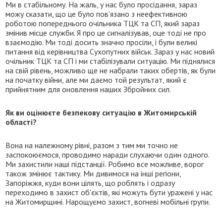
Ми в стабільному. На жаль, у нас було просідання, зараз
можу сказати, що це було пов'язано з неефективною
роботою попереднього очільника ТЦК та СП, який зараз
змінив місце служби. Я про це сигналізував, оце тоді не про
взаємодію. Ми тоді досить значно просіли, і були великі
питання від керівництва Сухопутних військ. Зараз у нас новий
очільник ТЦК та СП і ми стабілізували ситуацію. Ми піднялися
на свій рівень, можливо ще не набрали таких обертів, як були
на початку війни, але ми даємо той результат, який є
прийнятним для оновлення наших Збройних сил.
Як ви оцінюєте безпекову ситуацію в Житомирській
області?
Вона на належному рівні, разом з тим ми точно не
заспокоюємося, проводимо наради слухаючи один одного.
Ми захистили наші підстанції. Робимо все можливе, ворог
також змінює тактику. Ми дивимося на інші регіони,
Запоріжжя, куди вони цілять, що роблять і одразу
переходимо в захист об'єктів, які можуть бути уражені у нас
на Житомирщині. Нарощуємо захист, вогневі мобільні групи.