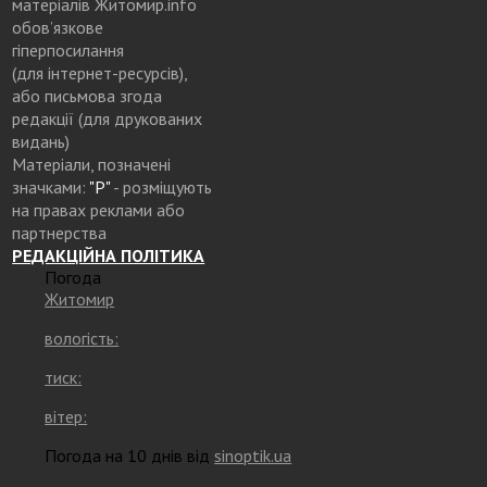
матеріалів Житомир.info
обов’язкове
гіперпосилання
(для інтернет-ресурсів),
або письмова згода
редакції (для друкованих
видань)
Матеріали, позначені
значками:
"Р"
- розміщують
на правах реклами або
партнерства
РЕДАКЦІЙНА ПОЛІТИКА
Погода
Житомир
вологість:
тиск:
вітер:
Погода на 10 днів від
sinoptik.ua