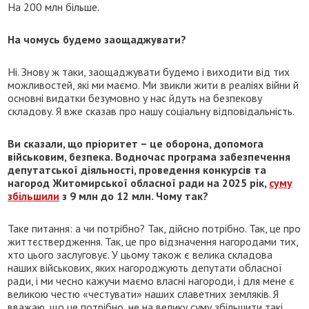
На 200 млн більше.
На чомусь будемо заощаджувати?
Ні. Знову ж таки, заощаджувати будемо і виходити від тих
можливостей, які ми маємо. Ми звикли жити в реаліях війни й
основні видатки безумовно у нас йдуть на безпекову
складову. Я вже сказав про нашу соціальну відповідальність.
Ви сказали, що пріоритет – це оборона, допомога
військовим, безпека. Водночас програма забезпечення
депутатської діяльності, проведення конкурсів та
нагород Житомирської обласної ради на 2025 рік,
суму
збільшили
з 9 млн до 12 млн. Чому так?
Таке питання: а чи потрібно? Так, дійсно потрібно. Так, це про
життєствердження. Так, це про відзначення нагородами тих,
хто цього заслуговує. У цьому також є велика складова
наших військових, яких нагороджують депутати обласної
ради, і ми чесно кажучи маємо власні нагороди, і для мене є
великою честю «честувати» наших славетних земляків. Я
вважаю, що це потрібно, не на велику суму збільшити такі