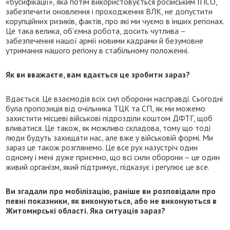
«бусифікації», яка потім використовується російським ІПСО,
забезпечити оновлення і проходження ВЛК, не допустити
корупційних ризиків, фактів, про які ми чуємо в інших регіонах.
Це така велика, об'ємна робота, досить чутлива –
забезпечення нашої армії новими кадрами й безумовне
утримання нашого регіону в стабільному положенні.
Як ви вважаєте, вам вдається це зробити зараз?
Вдається. Це взаємодія всіх сил оборони насправді. Сьогодні
була пропозиція від очільника ТЦК та СП, як ми можемо
захистити місцеві військові підрозділи коштом ДФТГ, щоб
вливатися. Це також, як можливо складова, тому що тоді
люди будуть захищати нас, але вже у військовій формі. Ми
зараз це також розглянемо. Це все рух назустріч один
одному і мені дуже приємно, що всі сили оборони – це один
живий організм, який підтримує, підказує і регулює це все.
Ви згадали про мобілізацію, раніше ви розповідали про
певні показники, як виконуються, або не виконуються в
Житомирські області. Яка ситуація зараз?