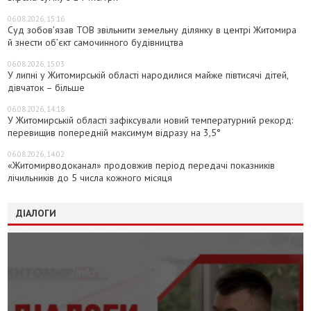
06.08.2026, 15:16
Суд зобов’язав ТОВ звільнити земельну ділянку в центрі Житомира
й знести об’єкт самочинного будівництва
06.08.2026, 15:03
У липні у Житомирській області народилися майже півтисячі дітей,
дівчаток – більше
06.08.2026, 14:18
У Житомирській області зафіксували новий температурний рекорд:
перевищив попередній максимум відразу на 3,5°
06.08.2026, 14:02
«Житомирводоканал» продовжив період передачі показників
лічильників до 5 числа кожного місяця
ДІАЛОГИ