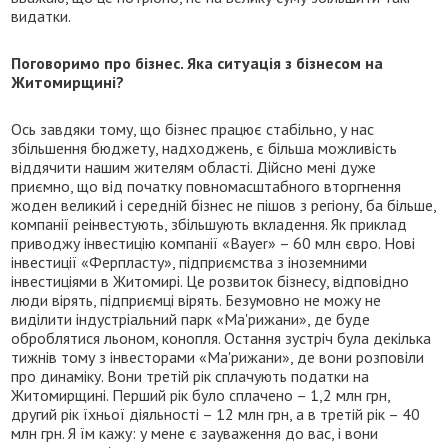
видатки.
Поговоримо про бізнес. Яка ситуація з бізнесом на
Житомирщині?
Ось завдяки тому, що бізнес працює стабільно, у нас
збільшення бюджету, надходжень, є більша можливість
віддячити нашим жителям області. Дійсно мені дуже
приємно, що від початку повномасштабного вторгнення
жоден великий і середній бізнес не пішов з регіону, ба більше,
компанії реінвестують, збільшують вкладення. Як приклад
приводжу інвестицію компанії «Bayer» – 60 млн євро. Нові
інвестиції «Ферпласту», підприємства з іноземними
інвестиціями в Житомирі. Це розвиток бізнесу, відповідно
люди вірять, підприємці вірять. Безумовно не можу не
виділити індустріальний парк «Ма'рижани», де буде
оброблятися льоном, конопля. Остання зустріч була декілька
тижнів тому з інвесторами «Ма'рижани», де вони розповіли
про динаміку. Вони третій рік сплачують податки на
Житомирщині. Перший рік було сплачено – 1,2 млн грн,
другий рік їхньої діяльності – 12 млн грн, а в третій рік – 40
млн грн. Я їм кажу: у мене є зауваження до вас, і вони