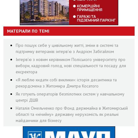
МАТЕРІАЛИ ПО ТЕМІ
Про пошук себе у цивільному житті, зміни в системі та
підтримку ветеранів: інтерв’ю з Андрієм Забігайлом
Інтерв’ю з новим керівником Поліського університету про
вибори, кадровий голод, нові спеціальності та посаду для
ексректора
«Я люблю кидати собі виклики»: історія десантника та
рекордсмена з Житомира Дмитра Косатого
Як готують операторів безпілотних систем у навчальному
центрі ДШВ
Наталія Омельченко про Фонд держмайна в Житомирській
області та «нічийну» державну нерухомість як реальні
майданчики для бізнесу