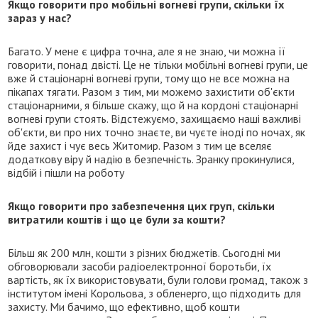
Якщо говорити про мобільні вогневі групи, скільки їх
зараз у нас?
Багато. У мене є цифра точна, але я не знаю, чи можна її
говорити, понад двісті. Це не тільки мобільні вогневі групи, це
вже й стаціонарні вогневі групи, тому що не все можна на
пікапах тягати. Разом з тим, ми можемо захистити об'єкти
стаціонарними, я більше скажу, що й на кордоні стаціонарні
вогневі групи стоять. Відстежуємо, захищаємо наші важливі
об'єкти, ви про них точно знаєте, ви чуєте іноді по ночах, як
йде захист і чує весь Житомир. Разом з тим це вселяє
додаткову віру й надію в безпечність. Зранку прокинулися,
відбій і пішли на роботу
Якщо говорити про забезпечення цих груп, скільки
витратили коштів і що це були за кошти?
Більш як 200 млн, кошти з різних бюджетів. Сьогодні ми
обговорювали засоби радіоелектронної боротьби, їх
вартість, як їх використовувати, були голови громад, також з
інститутом імені Корольова, з обленерго, що підходить для
захисту. Ми бачимо, що ефективно, щоб кошти