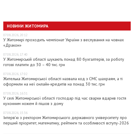
НОВИНИ ЖИТОМИРА
07.08.2026, 20:12
У Житомирі проходить чемпіонат України з веслування на човнах
«Дракон»
07.08.2026, 17:40
У Житомирській області шукають понад 80 бухгалтерів, за роботу
готові платити до 30 – 40 тис. грн
07.08.2026, 17:02
Жителька Житомирської області назвала код з СМС шахраям, а ті
оформили на неї онлайн-кредитів на понад 30 тис. грн
07.08.2026, 16:31
У селі Житомирської області господар під час сварки вдарив гостя
кухонним ножем й пішов з дому
07.08.2026, 15:36
Інтерв’ю з ректором Житомирського державного університету про
перший пріоритет, математику, рейтинги та особливості вступу-2026