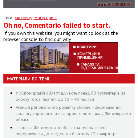
Теги:
митниця
імпорт
звіт
Oh no, Comentario failed to start.
If you own this website, you might want to look at the
browser console to find out why.
МАТЕРІАЛИ ПО ТЕМІ
У Житомирській області шукають понад 80 бухгалтерів, за
роботу готові платити до 30 – 40 тис. грн
Агенція регіонального розвитку збирає інформацію для
каталогу торгового та експортного потенціалу Житомирської
області
Платники Житомирської області за січень-липень
перерахували до зведеного бюджету 22,2 млрд грн