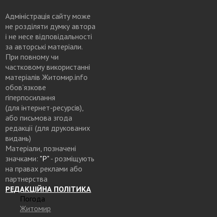
Адміністрація сайту може
не розділяти думку автора
і не несе відповідальності
за авторські матеріали.
При повному чи
частковому використанні
матеріалів Житомир.info
обов’язкове
гіперпосилання
(для інтернет-ресурсів),
або письмова згода
редакції (для друкованих
видань)
Матеріали, позначені
значками:
"Р"
- розміщують
на правах реклами або
партнерства
РЕДАКЦІЙНА ПОЛІТИКА
Погода
Житомир