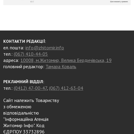
КОНТАКТИ РЕДАКЦІЇ:
ел. пошта:
info@zhitomir.info
тел.:
(067) 410-44-05
адреса:
10008, м.Житомир, Велика Бердичівська, 19
головний редактор:
Тамара Коваль
РЕКЛАМНИЙ ВІДДІЛ:
тел.:
(0412) 47-00-47
,
(067) 412-63-04
Сайт належить Товариству
з обмеженою
відповідальністю
"Інформаційна Агенція
Житомир Інфо". Код
ЄДРПОУ 33732896