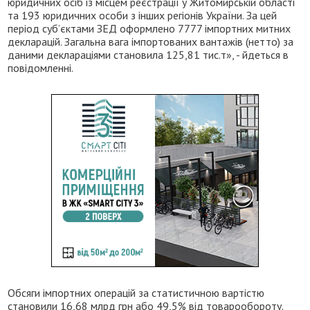
юридичних осіб із місцем реєстрації у Житомирській області
та 193 юридичних особи з інших регіонів України. За цей
період суб’єктами ЗЕД оформлено 7777 імпортних митних
декларацій. Загальна вага імпортованих вантажів (нетто) за
даними деклараціями становила 125,81 тис.т», - йдеться в
повідомленні.
Обсяги імпортних операцій за статистичною вартістю
становили 16,68 млрд грн або 49,5% від товарообороту.