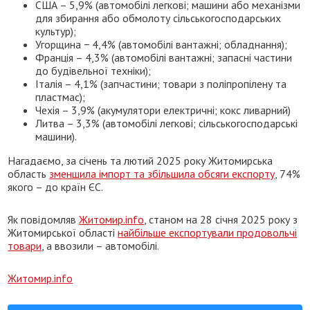
США – 5,9% (автомобілі легкові; машини або механізми
для збирання або обмолоту сільськогосподарських
культур);
Угорщина − 4,4% (автомобілі вантажні; обладнання);
Франція – 4,3% (автомобілі вантажні; запасні частини
до будівельної техніки);
Італія – 4,1% (запчастини; товари з поліпропілену та
пластмас);
Чехія – 3,9% (акумулятори електричні; кокс ливарний)
Литва – 3,3% (автомобілі легкові; сільськогосподарські
машини).
Нагадаємо, за січень та лютий 2025 року Житомирська
область
зменшила імпорт та збільшила обсяги експорту
, 74%
якого – до країн ЄС.
Як повідомляв
Житомир.info
, станом на 28 січня 2025 року з
Житомирської області
найбільше експортували продовольчі
товари
, а ввозили – автомобілі.
Житомир.info