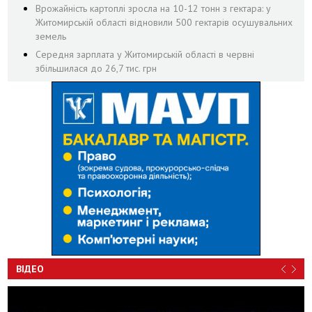
Врожайність картоплі зросла на 10-12 тонн з гектара: у
Житомирській області відновили 500 гектарів осушувальних
земель
Середня зарплата у Житомирській області в червні
збільшилася до 26,7 тис. грн
ВІДЕО