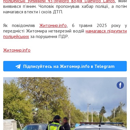
поліцейські зупинили 43-річного водія Daewoo Lanos
, який
виявився п’яним. Чоловік пропонував хабар поліції, а потім
намагався втекти і скоїв ДТП.
Як повідомляв
Житомир.info
, 6 травня 2025 року у
передмісті Житомира нетверезий водій
намагався підкупити
поліцейських
за порушення ПДР.
Житомир.info
Підписуйтесь на Житомир.info в Telegram