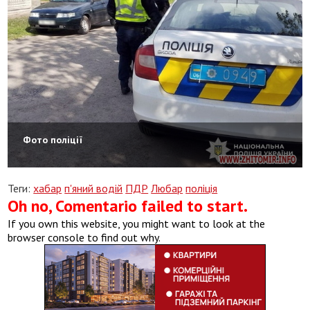
Фото поліції
Теги:
хабар
п'яний водій
ПДР
Любар
поліція
Oh no, Comentario failed to start.
If you own this website, you might want to look at the
browser console to find out why.