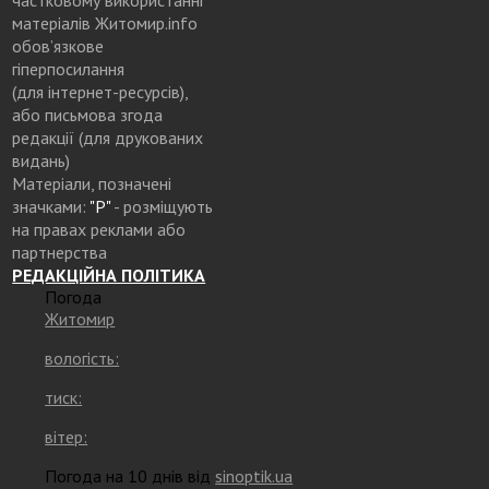
матеріалів Житомир.info
обов’язкове
гіперпосилання
(для інтернет-ресурсів),
або письмова згода
редакції (для друкованих
видань)
Матеріали, позначені
значками:
"Р"
- розміщують
на правах реклами або
партнерства
РЕДАКЦІЙНА ПОЛІТИКА
Погода
Житомир
вологість:
тиск:
вітер:
Погода на 10 днів від
sinoptik.ua