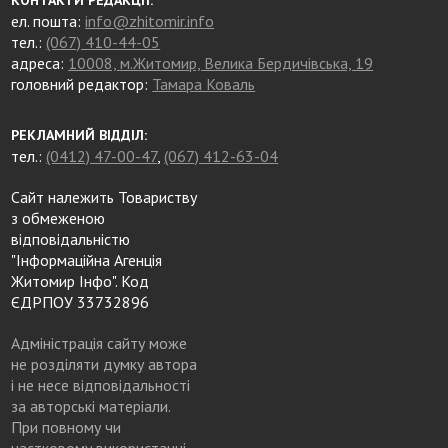
ел. пошта:
info@zhitomir.info
тел.:
(067) 410-44-05
адреса:
10008, м.Житомир, Велика Бердичівська, 19
головний редактор:
Тамара Коваль
РЕКЛАМНИЙ ВІДДІЛ:
тел.:
(0412) 47-00-47
,
(067) 412-63-04
Сайт належить Товариству
з обмеженою
відповідальністю
"Інформаційна Агенція
Житомир Інфо". Код
ЄДРПОУ 33732896
Адміністрація сайту може
не розділяти думку автора
і не несе відповідальності
за авторські матеріали.
При повному чи
частковому використанні