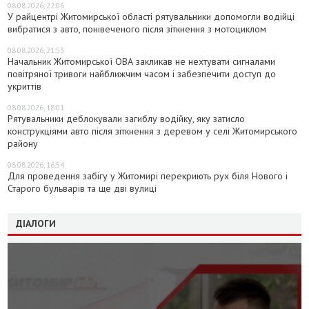
08.08.2026, 22:06
У райцентрі Житомирської області рятувальники допомогли водійці
вибратися з авто, понівеченого після зіткнення з мотоциклом
08.08.2026, 21:53
Начальник Житомирської ОВА закликав не нехтувати сигналами
повітряної тривоги найближчим часом і забезпечити доступ до
укриттів
08.08.2026, 18:01
Рятувальники деблокували загиблу водійку, яку затисло
конструкціями авто після зіткнення з деревом у селі Житомирського
району
08.08.2026, 16:54
Для проведення забігу у Житомирі перекриють рух біля Нового і
Старого бульварів та ще дві вулиці
ДІАЛОГИ