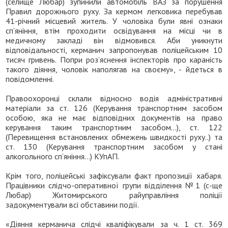
(селище Любар) зупинили автомобіль ВАЗ за порушення
Правил дорожнього руху. За кермом легковика перебував
41-річний місцевий житель. У чоловіка були явні ознаки
сп’яніння, втім проходити освідування на місці чи в
медичному закладі він відмовився. Аби уникнути
відповідальності, керманич запропонував поліцейським 10
тисяч гривень. Попри роз’яснення інспекторів про караність
такого діяння, чоловік наполягав на своєму», - йдеться в
повідомленні.
Правоохоронці склали відносно водія адміністративні
матеріали за ст. 126 (Керування транспортним засобом
особою, яка не має відповідних документів на право
керування таким транспортним засобом…), ст. 122
(Перевищення встановлених обмежень швидкості руху..) та
ст. 130 (Керування транспортним засобом у стані
алкогольного сп’яніння…) КУпАП.
Крім того, поліцейські зафіксували факт пропозиції хабаря.
Працівники слідчо-оперативної групи відділення №1 (с-ще
Любар) Житомирського райуправління поліції
задокументували всі обставини події.
«Діяння керманича слідчі кваліфікували за ч. 1 ст. 369