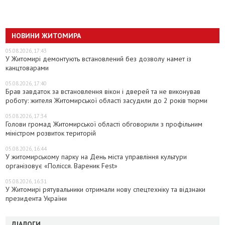
НОВИНИ ЖИТОМИРА
05.08.2026, 17:43
У Житомирі демонтують встановлений без дозволу намет із
канцтоварами
05.08.2026, 17:40
Брав завдаток за встановлення вікон і дверей та не виконував
роботу: жителя Житомирської області засудили до 2 років тюрми
05.08.2026, 17:34
Голови громад Житомирської області обговорили з профільним
міністром розвиток територій
05.08.2026, 16:44
У житомирському парку на День міста управління культури
організовує «Полісся. Вареник Fest»
05.08.2026, 16:31
У Житомирі рятувальники отримали нову спецтехніку та відзнаки
президента України
ДІАЛОГИ