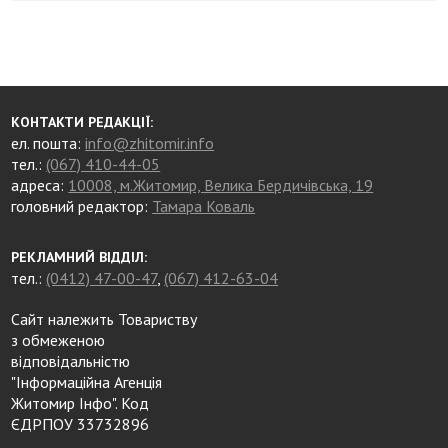
КОНТАКТИ РЕДАКЦІЇ:
ел. пошта:
info@zhitomir.info
тел.:
(067) 410-44-05
адреса:
10008, м.Житомир, Велика Бердичівська, 19
головний редактор:
Тамара Коваль
РЕКЛАМНИЙ ВІДДІЛ:
тел.:
(0412) 47-00-47
,
(067) 412-63-04
Сайт належить Товариству
з обмеженою
відповідальністю
"Інформаційна Агенція
Житомир Інфо". Код
ЄДРПОУ 33732896