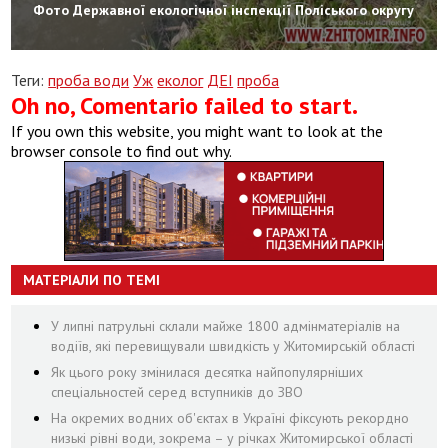
Фото Державної екологічної інспекції Поліського округу
Теги:
проба води
Уж
еколог
ДЕІ
проба
Oh no, Comentario failed to start.
If you own this website, you might want to look at the
browser console to find out why.
МАТЕРІАЛИ ПО ТЕМІ
У липні патрульні склали майже 1800 адмінматеріалів на
водіїв, які перевищували швидкість у Житомирській області
Як цього року змінилася десятка найпопулярніших
спеціальностей серед вступників до ЗВО
На окремих водних об'єктах в Україні фіксують рекордно
низькі рівні води, зокрема – у річках Житомирської області