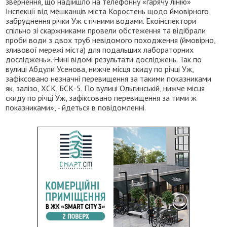
звернення, що надійшло на телефонну «гарячу лінію»
Інспекції від мешканців міста Коростень щодо ймовірного
забруднення річки Уж стічними водами. Екоінспектори
спільно зі скаржниками провели обстеження та відібрали
проби води з двох труб невідомого походження (ймовірно,
зливової мережі міста) для подальших лабораторних
досліджень». Нині відомі результати досліджень. Так по
вулиці Абдули Усенова, нижче місця скиду по річці Уж,
зафіксовано незначні перевищення за такими показниками
як, залізо, ХСК, БСК-5. По вулиці Ольгинській, нижче місця
скиду по річці Уж, зафіксовано перевищення за тими ж
показниками», - йдеться в повідомленні.