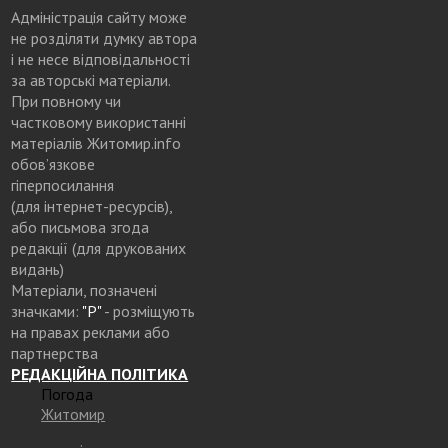
Адміністрація сайту може
не розділяти думку автора
і не несе відповідальності
за авторські матеріали.
При повному чи
частковому використанні
матеріалів Житомир.info
обов’язкове
гіперпосилання
(для інтернет-ресурсів),
або письмова згода
редакції (для друкованих
видань)
Матеріали, позначені
значками:
"Р"
- розміщують
на правах реклами або
партнерства
РЕДАКЦІЙНА ПОЛІТИКА
Погода
Житомир