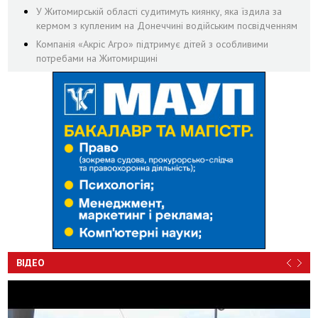
У Житомирській області судитимуть киянку, яка їздила за
кермом з купленим на Донеччині водійським посвідченням
Компанія «Акріс Агро» підтримує дітей з особливими
потребами на Житомирщині
ВІДЕО