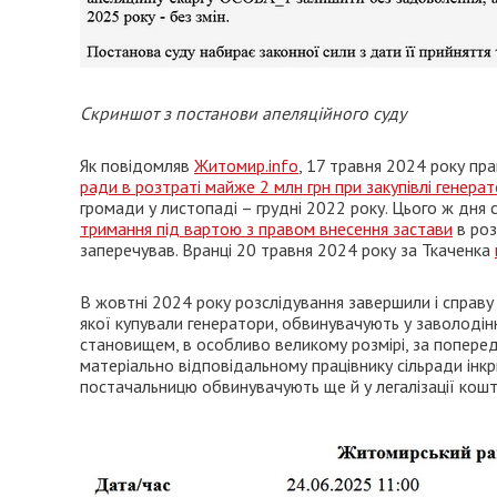
Скриншот з постанови апеляційного суду
Як повідомляв
Житомир.info
, 17 травня 2024 року п
ради в розтраті майже 2 млн грн при закупівлі генерат
громади у листопаді – грудні 2022 року. Цього ж дня 
тримання під вартою з правом внесення застави
в роз
заперечував. Вранці 20 травня 2024 року за Ткаченка
В жовтні 2024 року розслідування завершили і справ
якої купували генератори, обвинувачують у заволо
становищем, в особливо великому розмірі, за попередн
матеріально відповідальному працівнику сільради інкри
постачальницю обвинувачують ще й у легалізації кошті