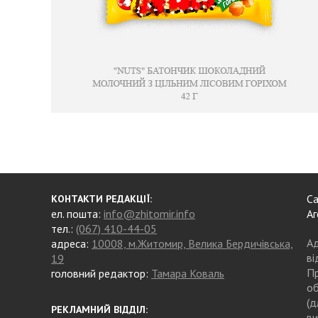
Са
КОНТАКТИ РЕДАКЦІЇ:
ел. пошта:
info@zhitomir.info
Аг
тел.:
(067) 410-44-05
Ад
адреса:
10008, м.Житомир, Велика Бердичівська,
ві
19
Пр
головний редактор:
Тамара Коваль
об
(д
РЕКЛАМНИЙ ВІДДІЛ:
ви