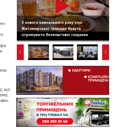
З нового навчального року учні
без
Житомирської громади будуть
го
отримувати безкоштовні сніданки
про
я
ена
ку, що
ному,
ави,