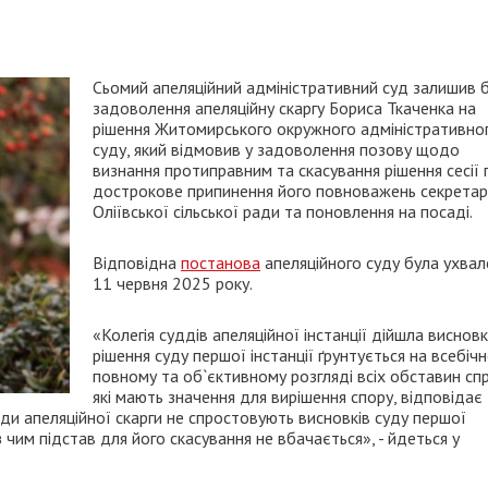
Сьомий апеляційний адміністративний суд залишив 
задоволення апеляційну скаргу Бориса Ткаченка на
рішення Житомирського окружного адміністративно
суду, який відмовив у задоволення позову щодо
визнання протиправним та скасування рішення сесії 
дострокове припинення його повноважень секретар
Оліївської сільської ради та поновлення на посаді.
Відповідна
постанова
апеляційного суду була ухвал
11 червня 2025 року.
«Колегія суддів апеляційної інстанції дійшла виснов
рішення суду першої інстанції ґрунтується на всебіч
повному та об`єктивному розгляді всіх обставин спр
які мають значення для вирішення спору, відповідає
ди апеляційної скарги не спростовують висновків суду першої
 з чим підстав для його скасування не вбачається», - йдеться у