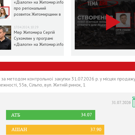
«Діалоги» на Житомир.info
про регіональний
розвиток Житомирщини в
умовах воєнного стану
17.04.2024, 10:29
Мер Житомира Сергій
Сухомлин у програмі
«Діалоги» на Житомир.info
 за методом контрольної закупки 31.07.2026 р. у місцях продажу
лежності, 55в, Сільпо, вул. Житній ринок, 1