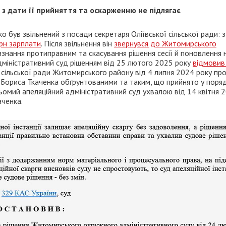
 з дати її прийняття та оскарженню не підлягає
.
 був звільнений з посади секретаря Оліївської сільської ради: з
грн зарплати
. Після звільнення він
звернувся до Житомирського
нання протиправним та скасування рішення сесії й поновлення 
дміністративний суд рішенням від 25 лютого 2025 року
відмовив
ї сільської ради Житомирського району від 4 липня 2024 року пр
Бориса Ткаченка обґрунтованими та таким, що прийнято у поряд
ьомий апеляційний адміністративний суд ухвалою від 14 квітня 
ченка.