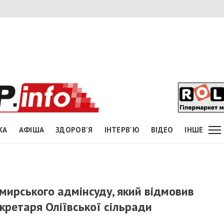
КА
АФІША
ЗДОРОВ'Я
ІНТЕРВ'Ю
ВІДЕО
ІНШЕ
мирського адмінсуду, який відмовив
екретаря Оліївської сільради