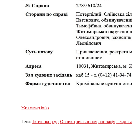
Житомир.info
Теги:
Ткаченко
суд
Оліївка
звільнення
апеляція
секрет