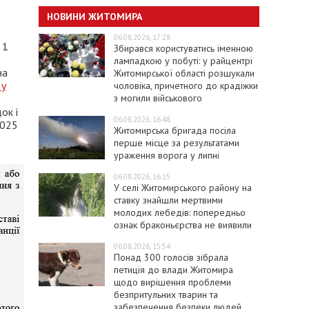
НОВИНИ ЖИТОМИРА
06.08.2026, 17:28
 1
Збирався користуватись іменною
лампадкою у побуті: у райцентрі
на
Житомирської області розшукали
 у
чоловіка, причетного до крадіжки
з могили військового
о
ок і
06.08.2026, 16:48
2025
Житомирська бригада посіла
перше місце за результатами
ураження ворога у липні
06.08.2026, 16:15
У селі Житомирського району на
ставку знайшли мертвими
молодих лебедів: попередньо
ознак браконьєрства не виявили
06.08.2026, 15:54
Понад 300 голосів зібрала
петиція до влади Житомира
щодо вирішення проблеми
безпритульних тварин та
забезпечення безпеки людей