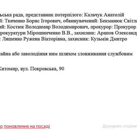
ар
поновлення на посаді
Друкувати сторінк