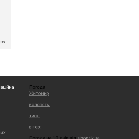
аційна
Погода
Житомир
вологість:
тиск:
вітер:
них
Погода на 10 днів від
sinoptik.ua