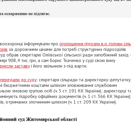
равоохоронці інформували про
оголошення підозри в.о. голови сіль
орів
за дорожчими цінами для потреб структурних підрозділів
суд обрав секретарю Оліївської сільської ради запобіжний захід 
мірі 908,4 тис. грн, а сам Борис Ткаченко у суді свою вину
внесли заставу
і його звільнили з-під варти.
у
передали до суду
: секретаря сільради та директорку-депутатку,
дінні бюджетними коштами шляхом зловживання службовим
ьою змовою групою осіб (ч. 5 ст. 191 КК України); директорці т
мінують підробку офіційних документів (ч. 1 ст. 366 КК України)
в, отриманих злочинним шляхом (ч. 1 ст. 209 КК України).