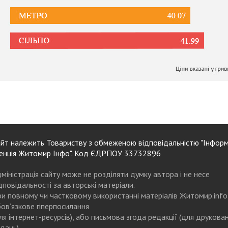
йт належить Товариству з обмеженою відповідальністю "Інформ
енція Житомир Інфо". Код ЄДРПОУ 33732896
міністрація сайту може не розділяти думку автора і не несе
дповідальності за авторські матеріали.
и повному чи частковому використанні матеріалів Житомир.info
ов’язкове гіперпосилання
ля інтернет-ресурсів), або письмова згода редакції (для друкова
дань)