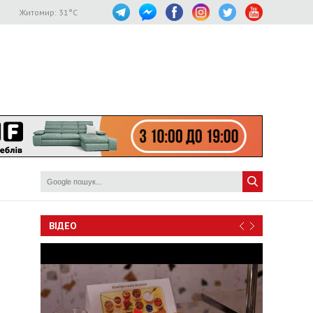
Житомир:
31
°C
ВІДЕО