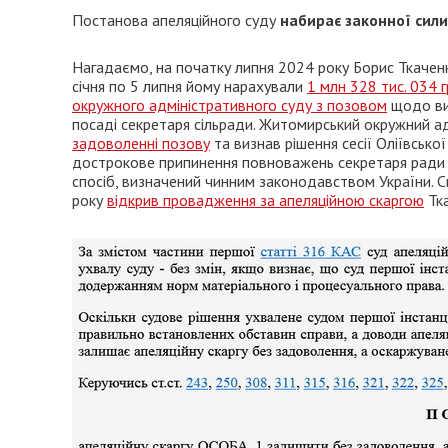
Постанова апеляційного суду
набирає законної сили
Нагадаємо, на початку липня 2024 року Борис Ткаченко
січня по 5 липня йому нарахували
1 млн 328 тис. 034 
окружного адміністративного суду з позовом
щодо виз
посаді секретаря сільради. Житомирський окружний а
задоволенні позову
та визнав рішення сесії Оліївсько
дострокове припинення повноважень секретаря ради 
спосіб, визначений чинним законодавством України. С
року
відкрив провадження за апеляційною скаргою
Тка