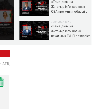
«Тема дня» на
Житомир.info: керівник
ОВА про життя області в
умовах воєнного стану
29.04.2022, 10:59
«Тема дня» на
Житомир.info: новий
начальник ГУНП розповість
про ситуацію в області
: АТБ,