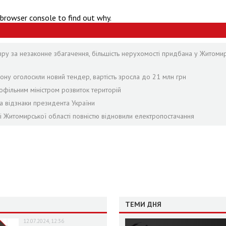
 browser console to find out why.
зру за незаконне збагачення, більшість нерухомості придбана у Житомир
ону оголосили новий тендер, вартість зросла до 21 млн грн
офільним міністром розвиток територій
а відзнаки президента України
лі Житомирської області повністю відновили електропостачання
ТЕМИ ДНЯ
12.07.2024, 12:36