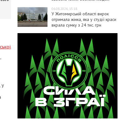
06.08.2026, 15:18
У Житомирській області вирок
отримала жінка, яка у студії краси
вкрала сумку з 24 тис. грн
ської
–
 у
а
;