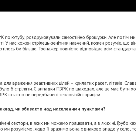
РК по ютубу, роздруковували самостійно брошурки. Але потім ми
і. У нас кожен стрілець-зенітник навчений, кожен розуміє, що ві
Хотілось би більше. Тренажер повністю відповідає всім стандарта
а для враження реактивних цілей – крилатих ракет, літаків. Слав
но було б стріляти. Є випадки ПЗРК по шахедах, але це має бути 
ЗРК штатно не передбачені тепловізійні приціли
приклад, чи збиваєте над населеними пунктами?
ічені сектори, в яких ми можемо працювати, а в яких ні. Грубо ка
 то ми розуміємо, якщо її вразимо вона однаково впаде у село, т