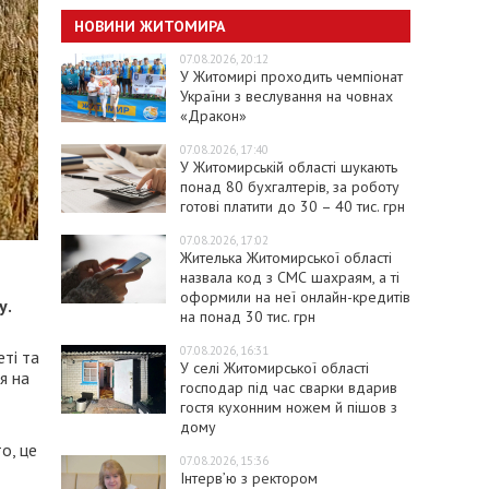
НОВИНИ ЖИТОМИРА
07.08.2026, 20:12
У Житомирі проходить чемпіонат
України з веслування на човнах
«Дракон»
07.08.2026, 17:40
У Житомирській області шукають
понад 80 бухгалтерів, за роботу
готові платити до 30 – 40 тис. грн
07.08.2026, 17:02
Жителька Житомирської області
назвала код з СМС шахраям, а ті
оформили на неї онлайн-кредитів
у.
на понад 30 тис. грн
07.08.2026, 16:31
ті та
У селі Житомирської області
я на
господар під час сварки вдарив
гостя кухонним ножем й пішов з
дому
о, це
07.08.2026, 15:36
Інтерв’ю з ректором