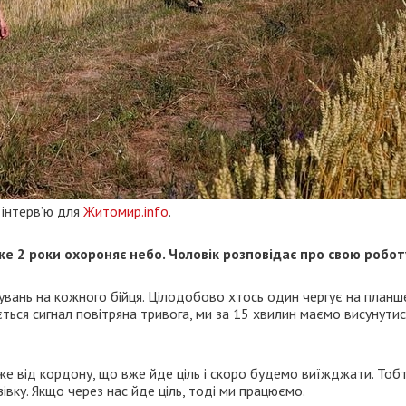
 інтерв’ю для
Житомир.info
.
е 2 роки охороняє небо. Чоловік розповідає про свою робот
увань на кожного бійця. Цілодобово хтось один чергує на планше
ться сигнал повітряна тривога, ми за 15 хвилин маємо висунутис
же від кордону, що вже йде ціль і скоро будемо виїжджати. Тобт
зівку. Якщо через нас йде ціль, тоді ми працюємо.