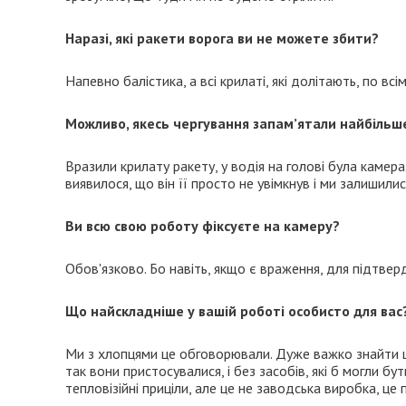
Наразі, які ракети ворога ви не можете збити?
Напевно балістика, а всі крилаті, які долітають, по в
Можливо, якесь чергування запам’ятали найбільш
Вразили крилату ракету, у водія на голові була камера
виявилося, що він її просто не увімкнув і ми залишили
Ви всю свою роботу фіксуєте на камеру?
Обов'язково. Бо навіть, якщо є враження, для підтвер
Що найскладніше у вашій роботі особисто для вас
Ми з хлопцями це обговорювали. Дуже важко знайти ціл
так вони пристосувалися, і без засобів, які б могли б
тепловізійні приціли, але це не заводська виробка, це