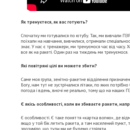
Як тренуєтеся, як вас готують?
Спочатку ми готувалися по ютубу. Так, ми вивчали ПЗ
поїхали на навчання, вивчилися, отримали спеціальност
знає. У нас є тренажери, ми тренуємося час від часу. 
все як на ракеті. Один раз на тиждень ми тренуємося.
Які повітряні цілі ви можете збити?
Саме моя група, зенітно-ракетне відділення призначен
Богу, нам тут не зустрічалися літаки, по яких потріб
погода і вдень, вночі не реально, тому що на наших П
Є якісь особливості, коли ви збиваєте ракети, на
Є особливості. Є таке поняття «картка вогню», де відм
якщо у той бік летить ракета, а там населений пункт,
зрозуміло, що туди ми не будемо стріляти.