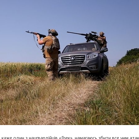
к каже один з нацгвардійців «Грек», намагаюсь збити все чим ата