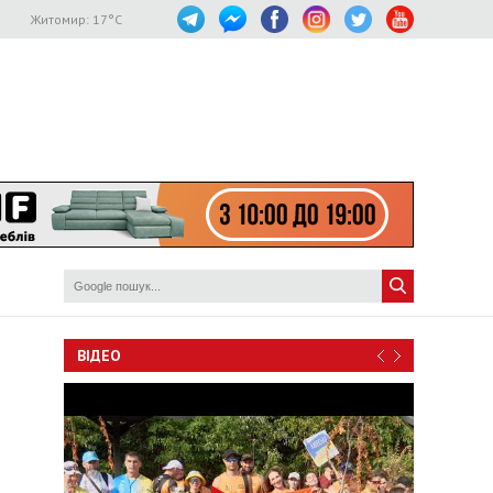
Житомир:
17
°C
ВІДЕО