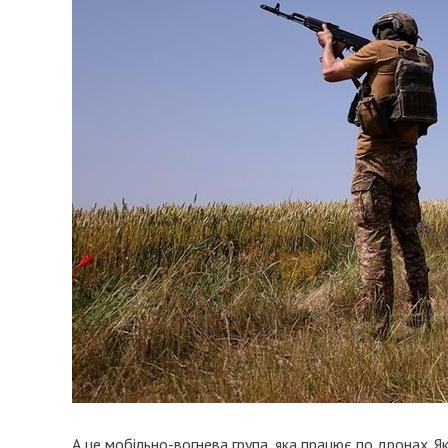
А це мобільно-вогнева група, яка працює по дронах. Я