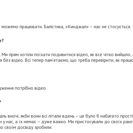
сім можемо працювати. Балістика, «Кинджал» – нас не стосується.
е?
. Ми прям хотіли поїхати подивитися відео, як все чітко вийшло, 
ся без відео. Всі тепер пам’ятаємо, що треба перевірити, як прац
дження потрібно відео.
?
ь вночі, якби вони всі літали вдень – це було б набагато прості
ути у нас, а їх немає – дуже важко. Ми пристосували до своїх раке
 по своїм досвіду зробили.