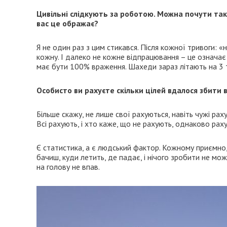
Цивільні слідкують за роботою. Можна почути такі:
вас це ображає?
Я не один раз з цим стикався. Після кожної тривоги: «
кожну. І далеко не кожне відпрацювання – це означає
має бути 100% враження. Шахеди зараз літають на 3 
Особисто ви рахуєте скільки цілей вдалося збити в
Більше скажу, не лише свої рахуються, навіть чужі рах
Всі рахують, і хто каже, що не рахують, однаково рах
Є статистика, а є людський фактор. Кожному приємно, к
бачиш, куди летить, де падає, і нічого зробити не мож
на голову не впав.