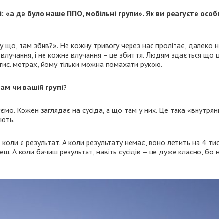
 «а де було наше ППО, мобільні групи». Як ви реагуєте особ
ну що, там збив?». Не кожну тривогу через нас пролітає, далеко н
 влучання, і не кожне влучання – це збиття. Людям здається що 
тис. метрах, йому тільки можна помахати рукою.
ам чи вашій групі?
уємо. Кожен заглядає на сусіда, а що там у них. Це така «внутрян
ують.
оли є результат. А коли результату немає, воно летить на 4 тис.
еш. А коли бачиш результат, навіть сусідів – це дуже класно, бо 