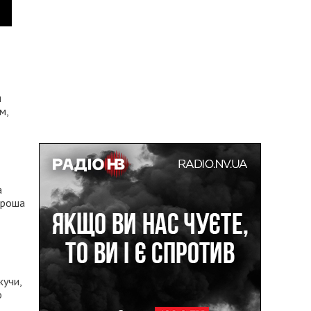
н
м,
а
хороша
жучи,
о