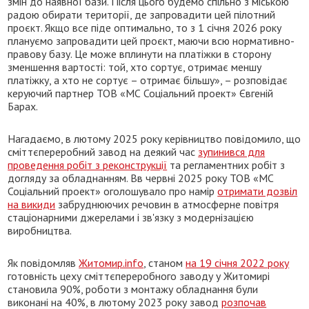
змін до наявної бази. Після цього будемо спільно з міською
радою обирати території, де запровадити цей пілотний
проєкт. Якщо все піде оптимально, то з 1 січня 2026 року
плануємо запровадити цей проєкт, маючи всю нормативно-
правову базу. Це може вплинути на платіжки в сторону
зменшення вартості: той, хто сортує, отримає меншу
платіжку, а хто не сортує – отримає більшу», – розповідає
керуючий партнер ТОВ «МС Соціальний проект» Євгеній
Барах.
Нагадаємо, в лютому 2025 року керівництво повідомило, що
сміттєпереробний завод на деякий час
зупинився для
проведення робіт з реконструкції
та регламентних робіт з
догляду за обладнанням. Вв червні 2025 року ТОВ «МС
Соціальний проект» оголошувало про намір
отримати дозвіл
на викиди
забруднюючих речовин в атмосферне повітря
стаціонарними джерелами і зв'язку з модернізацією
виробництва.
Як повідомляв
Житомир.info
, станом
на 19 січня 2022 року
готовність цеху сміттєпереробного заводу у Житомирі
становила 90%, роботи з монтажу обладнання були
виконані на 40%, в лютому 2023 року завод
розпочав