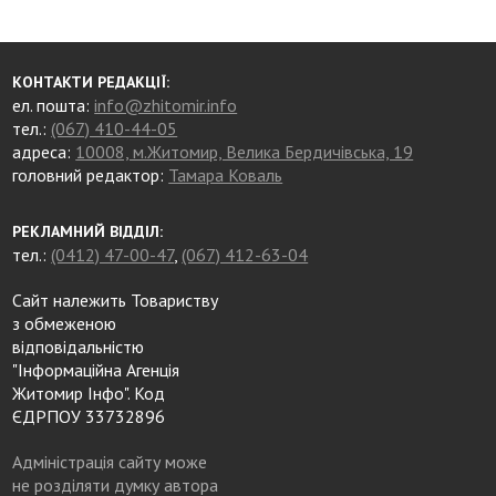
КОНТАКТИ РЕДАКЦІЇ:
ел. пошта:
info@zhitomir.info
тел.:
(067) 410-44-05
адреса:
10008, м.Житомир, Велика Бердичівська, 19
головний редактор:
Тамара Коваль
РЕКЛАМНИЙ ВІДДІЛ:
тел.:
(0412) 47-00-47
,
(067) 412-63-04
Сайт належить Товариству
з обмеженою
відповідальністю
"Інформаційна Агенція
Житомир Інфо". Код
ЄДРПОУ 33732896
Адміністрація сайту може
не розділяти думку автора