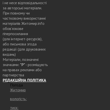
і не несе відповідальності
за авторські матеріали.
При повному чи
частковому використанні
матеріалів Житомир.info
обов’язкове
гіперпосилання
(для інтернет-ресурсів),
або письмова згода
редакції (для друкованих
видань)
Матеріали, позначені
значками:
"Р"
- розміщують
на правах реклами або
партнерства
РЕДАКЦІЙНА ПОЛІТИКА
Погода
Житомир
вологість:
тиск: