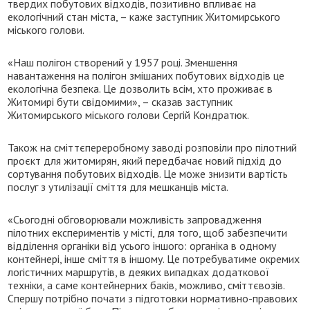
твердих побутових відходів, позитивно впливає на
екологічний стан міста, – каже заступник Житомирського
міського голови.
«Наш полігон створений у 1957 році. Зменшення
навантаження на полігон змішаних побутових відходів це
екологічна безпека. Це дозволить всім, хто проживає в
Житомирі бути свідомими», – сказав заступник
Житомирського міського голови Сергій Кондратюк.
Також на сміттєпереробному заводі розповіли про пілотний
проєкт для житомирян, який передбачає новий підхід до
сортування побутових відходів. Це може знизити вартість
послуг з утилізації сміття для мешканців міста.
«Сьогодні обговорювали можливість запровадження
пілотних експериментів у місті, для того, щоб забезпечити
відділення органіки від усього іншого: органіка в одному
контейнері, інше сміття в іншому. Це потребуватиме окремих
логістичних маршрутів, в деяких випадках додаткової
техніки, а саме контейнерних баків, можливо, сміттєвозів.
Спершу потрібно почати з підготовки нормативно-правових