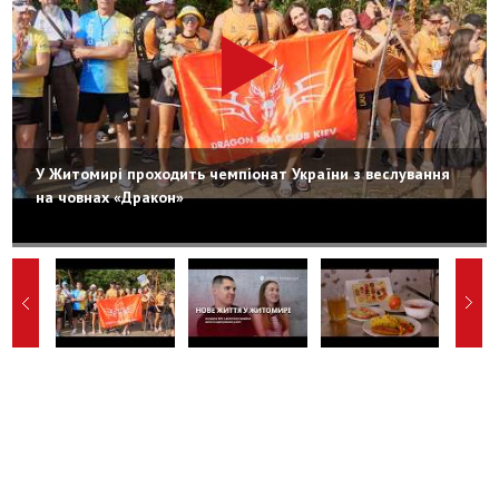
У Житомирі проходить чемпіонат України з веслування
на човнах «Дракон»