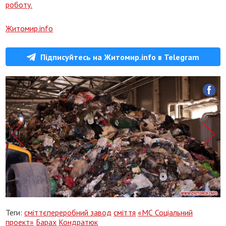
роботу.
Житомир.info
Підписуйтесь на Житомир.info в Telegram
Теги:
сміттєпереробний завод
сміття
«МС Соціальний
проект»
Барах
Кондратюк