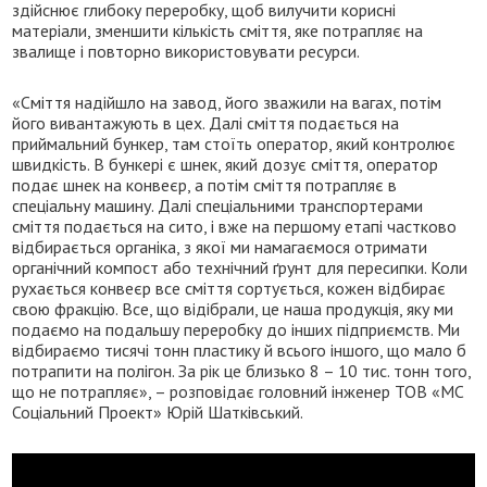
здійснює глибоку переробку, щоб вилучити корисні
матеріали, зменшити кількість сміття, яке потрапляє на
звалище і повторно використовувати ресурси.
«Сміття надійшло на завод, його зважили на вагах, потім
його вивантажують в цех. Далі сміття подається на
приймальний бункер, там стоїть оператор, який контролює
швидкість. В бункері є шнек, який дозує сміття, оператор
подає шнек на конвеєр, а потім сміття потрапляє в
спеціальну машину. Далі спеціальними транспортерами
сміття подається на сито, і вже на першому етапі частково
відбирається органіка, з якої ми намагаємося отримати
органічний компост або технічний ґрунт для пересипки. Коли
рухається конвеєр все сміття сортується, кожен відбирає
свою фракцію. Все, що відібрали, це наша продукція, яку ми
подаємо на подальшу переробку до інших підприємств. Ми
відбираємо тисячі тонн пластику й всього іншого, що мало б
потрапити на полігон. За рік це близько 8 – 10 тис. тонн того,
що не потрапляє», – розповідає головний інженер ТОВ «МС
Соціальний Проект» Юрій Шатківський.