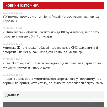
НОВИНИ ЖИТОМИРА
07.08.2026, 20:12
У Житомирі проходить чемпіонат України з веслування на човнах
«Дракон»
07.08.2026, 17:40
У Житомирській області шукають понад 80 бухгалтерів, за роботу
готові платити до 30 – 40 тис. грн
07.08.2026, 17:02
Жителька Житомирської області назвала код з СМС шахраям, а ті
оформили на неї онлайн-кредитів на понад 30 тис. грн
07.08.2026, 16:31
У селі Житомирської області господар під час сварки вдарив гостя
кухонним ножем й пішов з дому
07.08.2026, 15:36
Інтерв’ю з ректором Житомирського державного університету про
перший пріоритет, математику, рейтинги та особливості вступу-2026
ДІАЛОГИ