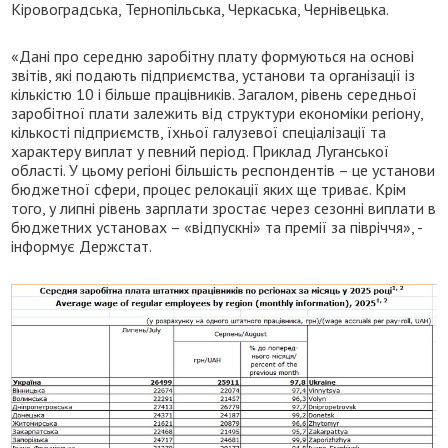
Кіровоградська, Тернопільська, Черкаська, Чернівецька.
«Дані про середню заробітну плату формуються на основі
звітів, які подають підприємства, установи та організації із
кількістю 10 і більше працівників. Загалом, рівень середньої
заробітної плати залежить від структури економіки регіону,
кількості підприємств, їхньої галузевої спеціалізації та
характеру виплат у певний період. Приклад Луганської
області. У цьому регіоні більшість респондентів – це установи
бюджетної сфери, процес релокації яких ще триває. Крім
того, у липні рівень зарплати зростає через сезонні виплати в
бюджетних установах – «відпускні» та премії за півріччя», -
інформує Держстат.