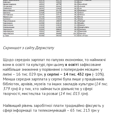
Скриншот з сайту Держстату
Щодо середніх зарплат по галузях економіки, то найнижчі
вони в освіті та культурі, при цьому
в освіті
зафіксоване
найбільше зниження у порівнянні з попереднім місяцем: у
липні – 16 тис. 029 грн,
у серпні – 14 тис. 432 грн
(- 10%).
Менша середня зарплата у серпні була лише у працівників
бібліотек, архівів, музеїв та інших закладів культури (
14 тис.
379 грн
) й у тих, хто займається діяльністю у сфері
творчості, мистецтва та розваг (
14 тис. 015 грн
).
Найвищий рівень заробітної плати традиційно фіксують у
сфері інформації та телекомунікацій – 65 тис. 213 грн у