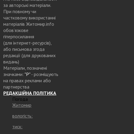
за авторські матеріали.
При повному чи
частковому використанні
матеріалів Житомир.info
обов’язкове
гіперпосилання
(для інтернет-ресурсів),
або письмова згода
редакції (для друкованих
видань)
Матеріали, позначені
значками:
"Р"
- розміщують
на правах реклами або
партнерства
РЕДАКЦІЙНА ПОЛІТИКА
Погода
Житомир
вологість:
тиск: