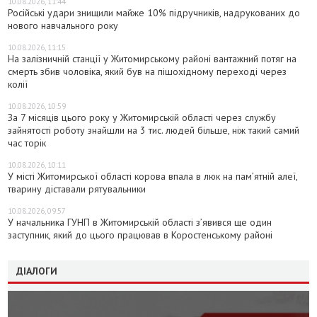
10.08.2026, 11:44
Російські удари знищили майже 10% підручників, надрукованих до
нового навчального року
10.08.2026, 11:15
На залізничній станції у Житомирському районі вантажний потяг на
смерть збив чоловіка, який був на пішохідному переході через
колії
10.08.2026, 10:59
За 7 місяців цього року у Житомирській області через службу
зайнятості роботу знайшли на 3 тис. людей більше, ніж такий самий
час торік
10.08.2026, 10:11
У місті Житомирської області корова впала в люк на пам’ятній алеї,
тварину діставали рятувальники
10.08.2026, 09:57
У начальника ГУНП в Житомирській області з’явився ще один
заступник, який до цього працював в Коростенському районі
ДІАЛОГИ