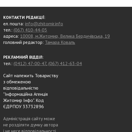
КОНТАКТИ РЕДАКЦІЇ:
ел. пошта:
info@zhitomir.info
тел.:
(067) 410-44-05
адреса:
10008, м.Житомир, Велика Бердичівська, 19
головний редактор:
Тамара Коваль
РЕКЛАМНИЙ ВІДДІЛ:
тел.:
(0412) 47-00-47
,
(067) 412-63-04
Сайт належить Товариству
з обмеженою
відповідальністю
"Інформаційна Агенція
Житомир Інфо". Код
ЄДРПОУ 33732896
Адміністрація сайту може
не розділяти думку автора
і не несе відповідальності