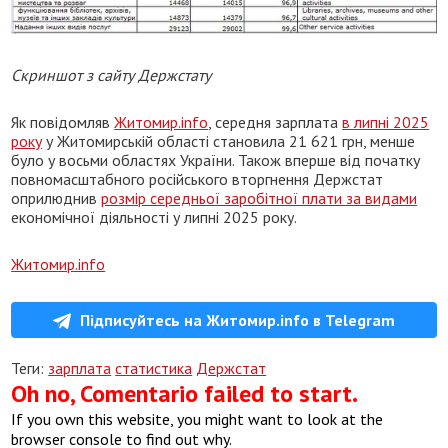
Скриншот з сайту Держстату
Як повідомляв
Житомир.info
, середня зарплата
в липні 2025
року
у Житомирській області становила 21 621 грн, менше
було у восьми областях України. Також вперше від початку
повномасштабного російського вторгнення Держстат
оприлюднив
розмір середньої заробітної плати за видами
економічної діяльності у липні 2025 року.
Житомир.info
Підписуйтесь на Житомир.info в Telegram
Теги:
зарплата
статистика
Держстат
Oh no, Comentario failed to start.
If you own this website, you might want to look at the
browser console to find out why.