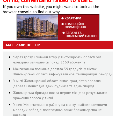
If you own this website, you might want to look at the
browser console to find out why.
МАТЕРІАЛИ ПО ТЕМІ
Через грозу і сильний вітер у Житомирській області без
електрики залишились понад 1360 абонентів
Максимальна позначка досягла 39 градусів: у містах
Житомирської області зафіксували нові температурні рекорди
У місті Житомирської області випав град, вітер повалив
дерева і пошкодив дахи будинків та адмінспоруд
Житомирська бригада посіла перше місце за результатами
ураження ворога у липні
У селі Житомирського району на ставку знайшли мертвими
молодих лебедів: попередньо ознак браконьєрства не
виявили