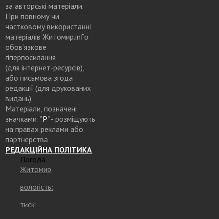
за авторські матеріали.
При повному чи
частковому використанні
матеріалів Житомир.info
обов’язкове
гіперпосилання
(для інтернет-ресурсів),
або письмова згода
редакції (для друкованих
видань)
Матеріали, позначені
значками:
"Р"
- розміщують
на правах реклами або
партнерства
РЕДАКЦІЙНА ПОЛІТИКА
Погода
Житомир
вологість:
тиск: