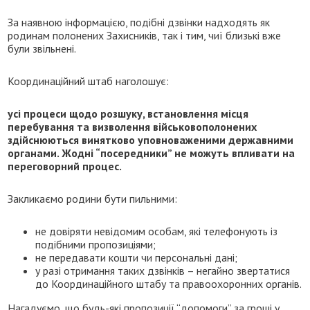
За наявною інформацією, подібні дзвінки надходять як
родинам полонених Захисників, так і тим, чиї близькі вже
були звільнені.
Координаційний штаб наголошує:
усі процеси щодо розшуку, встановлення місця
перебування та визволення військовополонених
здійснюються винятково уповноваженими державними
органами. Жодні “посередники” не можуть впливати на
переговорний процес.
Закликаємо родини бути пильними:
не довіряти невідомим особам, які телефонують із
подібними пропозиціями;
не передавати кошти чи персональні дані;
у разі отримання таких дзвінків – негайно звертатися
до Координаційного штабу та правоохоронних органів.
Нагадуємо, що будь-які пропозиції “допомоги” за гроші у