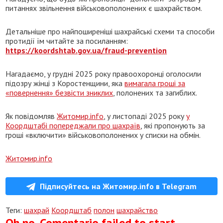
питаннях звільнення військовополонених є шахрайством.
Детальніше про найпоширеніші шахрайські схеми та способи
протидії їм читайте за посиланням:
https://koordshtab.gov.ua/fraud-prevention
Нагадаємо, у грудні 2025 року правоохоронці оголосили
підозру жінці з Коростенщини, яка
вимагала гроші за
«повернення» безвісти зниклих
, полонених та загиблих.
Як повідомляв
Житомир.info
, у листопаді 2025 року
у
Коордштабі попереджали про шахраїв
, які пропонують за
гроші «включити» військовополонених у списки на обмін.
Житомир.info
Підписуйтесь на Житомир.info в Telegram
Теги:
шахрай
Коордштаб
полон
шахрайство
Oh no, Comentario failed to start.