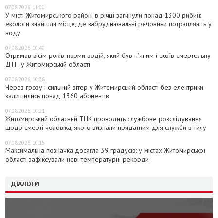
07.08.2026, 11:00
У місті Житомирського районі в річці загинули понад 1300 рибин:
екологи знайшли місце, де забруднювальні речовини потрапляють у
воду
07.08.2026, 10:40
Отримав вісім років тюрми водій, який був п’яним і скоїв смертельну
ДТП у Житомирській області
07.08.2026, 10:38
Через грозу і сильний вітер у Житомирській області без електрики
залишились понад 1360 абонентів
07.08.2026, 10:21
Житомирський обласний ТЦК проводить службове розслідування
щодо смерті чоловіка, якого визнали придатним для служби в тилу
07.08.2026, 10:15
Максимальна позначка досягла 39 градусів: у містах Житомирської
області зафіксували нові температурні рекорди
ДІАЛОГИ