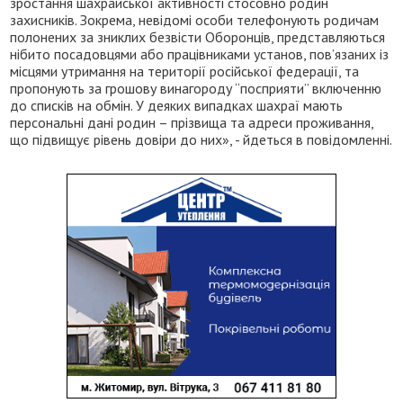
зростання шахрайської активності стосовно родин
захисників. Зокрема, невідомі особи телефонують родичам
полонених за зниклих безвісти Оборонців, представляються
нібито посадовцями або працівниками установ, пов’язаних із
місцями утримання на території російської федерації, та
пропонують за грошову винагороду “посприяти” включенню
до списків на обмін. У деяких випадках шахраї мають
персональні дані родин – прізвища та адреси проживання,
що підвищує рівень довіри до них», - йдеться в повідомленні.