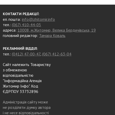
КОНТАКТИ РЕДАКЦІЇ:
ел. пошта:
info@zhitomir.info
тел.:
(067) 410-44-05
адреса:
10008, м.Житомир, Велика Бердичівська, 19
головний редактор:
Тамара Коваль
РЕКЛАМНИЙ ВІДДІЛ:
тел.:
(0412) 47-00-47
,
(067) 412-63-04
Сайт належить Товариству
з обмеженою
відповідальністю
"Інформаційна Агенція
Житомир Інфо". Код
ЄДРПОУ 33732896
Адміністрація сайту може
не розділяти думку автора
і не несе відповідальності