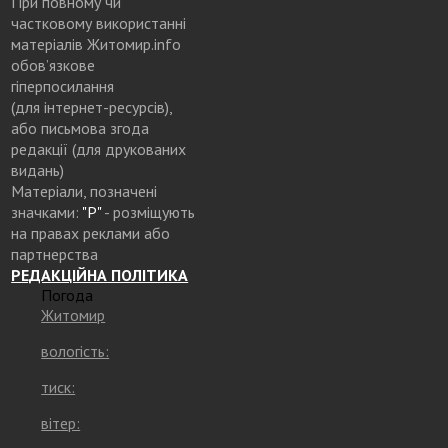
При повному чи
частковому використанні
матеріалів Житомир.info
обов’язкове
гіперпосилання
(для інтернет-ресурсів),
або письмова згода
редакції (для друкованих
видань)
Матеріали, позначені
значками:
"Р"
- розміщують
на правах реклами або
партнерства
РЕДАКЦІЙНА ПОЛІТИКА
Погода
Житомир
вологість:
тиск:
вітер: