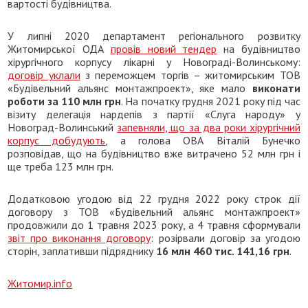
вартості будівництва.
У липні 2020 департамент регіонального розвитку
Житомирської ОДА
провів новий тендер
на будівництво
хірургічного корпусу лікарні у Новограді-Волинському:
договір уклали
з переможцем торгів – житомирським ТОВ
«Будівельний альянс монтажпроект», яке мало
виконати
роботи за 110 млн грн
. На початку грудня 2021 року під час
візиту делегація нардепів з партії «Слуга народу» у
Новоград-Волинський
запевняли, що за два роки хірургічний
корпус добудують
, а голова ОВА Віталій Бунечко
розповідав, що на будівництво вже витрачено 52 млн грн і
ще треба 123 млн грн.
Додатковою угодою від 22 грудня 2022 року строк дії
договору з ТОВ «Будівельний альянс монтажпроект»
продовжили до 1 травня 2023 року, а 4 травня сформували
звіт про виконання договору
: розірвали договір за угодою
сторін, заплативши підряднику
16 млн 460 тис. 141,16 грн
.
Житомир.info