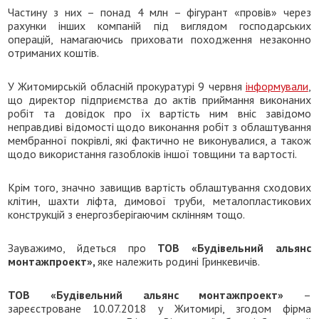
Частину з них – понад 4 млн – фігурант «провів» через
рахунки інших компаній під виглядом господарських
операцій, намагаючись приховати походження незаконно
отриманих коштів.
У Житомирській обласній прокуратурі 9 червня
інформували
,
що директор підприємства до актів приймання виконаних
робіт та довідок про їх вартість ним вніс завідомо
неправдиві відомості щодо виконання робіт з облаштування
мембранної покрівлі, які фактично не виконувалися, а також
щодо використання газоблоків іншої товщини та вартості.
Крім того, значно завищив вартість облаштування сходових
клітин, шахти ліфта, димової труби, металопластикових
конструкцій з енергозберігаючим склінням тощо.
Зауважимо, йдеться про
ТОВ «Будівельний альянс
монтажпроект»,
яке належить родині Гринкевичів.
ТОВ «Будівельний альянс монтажпроект»
–
зареєстроване 10.07.2018 у Житомирі, згодом фірма