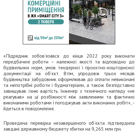
«Підрядник зобов’язався до кінця 2022 року виконати
передбачені роботи – належної якості та відповідно до
будівельних норм, умов тендерної і проєктно-кошторисної
документації на об’єкт. Втім, упродовж трьох місяців
будівництва забудовник оформлював до оплати невиконані
та непотрібні роботи і будматеріали, а також безпідставно
завищував їхню вартість. Інженер з технічного нагляду «не
реагував» на ці розбіжності між заявленими та фактично
виконаними роботами і погоджував акти виконаних робіт», -
йдеться в повідомленні.
Проведена перевірка незавершеного об’єкта підтвердила
завдані державному бюджету збитки на 9,265 млн грн.