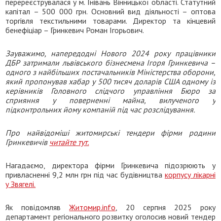
перереєструвалася у м. Гнівань Вінницької області. Статутний
капітал – 500 000 грн. Основний вид діяльності – оптова
торгівля текстильними товарами. Директор та кінцевий
бенефіціар – Гринкевич Роман Ігорьович.
Зауважимо, напередодні Нового 2024 року працівники
ДБР затримали львівського бізнесмена Ігоря Гринкевича –
одного з найбільших постачальників Міністерства оборони,
який пропонував хабар у 500 тисяч доларів США одному із
керівників Головного слідчого управління Бюро за
сприяння у поверненні майна, вилученого у
підконтрольних йому компаній під час розслідування.
Про найвідоміші житомирські тендери фірми родини
Гринкевичів
читайте тут.
Нагадаємо, директора фірми Гринкевича підозрюють у
привласненні 9,2 млн грн під час будівництва
корпусу лікарні
у Звягелі.
Як повідомляв
Житомир.info
, 20 серпня 2025 року
департамент регіонального розвитку оголосив новий тендер