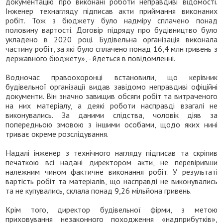
документацію про виконані роботи неправдиві відомості.
Інженер технагляду підписав акти приймання виконаних
робіт. Тож з бюджету було надміру сплачено понад
половину вартості. Договір підряду про будівництво було
укладено в 2020 році. Будівельна організація виконала
частину робіт, за які було сплачено понад 16,4 млн гривень з
державного бюджету», - йдеться в повідомленні.
Водночас правоохоронці встановили, що керівник
будівельної організації видав завідомо неправдиві офіційні
документи. Він значно завищив обсяги робіт та витраченого
на них матеріалу, а деякі роботи насправді взагалі не
виконувались. За даними слідства, чоловік діяв за
попередньою змовою з іншими особами, щодо яких нині
триває окреме розслідування.
Надалі інженер з технічного нагляду підписав та скріпив
печаткою всі надані директором акти, не перевіривши
належним чином фактичне виконання робіт. У результаті
вартість робіт та матеріалів, що насправді не виконувались
та не купувались, склала понад 9,26 мільйона гривень.
Крім того, директор будівельної фірми, з метою
приховування незаконного походження «надприбутків»,