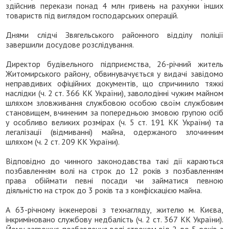
здійснив перекази понад 4 млн гривень на рахунки інших
товариств під виглядом господарських операцій.
Днями слідчі Звягельського районного відділу поліції
завершили досудове розслідування.
Директор будівельного підприємства, 26-річний житель
Житомирського району, обвинувачується у видачі завідомо
неправдивих офіційних документів, що спричинило тяжкі
наслідки (ч. 2 ст. 366 КК України), заволодінні чужим майном
шляхом зловживання службовою особою своїм службовим
становищем, вчиненим за попередньою змовою групою осіб
у особливо великих розмірах (ч. 5 ст. 191 КК України) та
легалізації (відмиванні) майна, одержаного злочинним
шляхом (ч. 2 ст. 209 КК України).
Відповідно до чинного законодавства такі дії караються
позбавленням волі на строк до 12 років з позбавленням
права обіймати певні посади чи займатися певною
діяльністю на строк до 3 років та з конфіскацією майна.
А 63-річному інженерові з технагляду, жителю м. Києва,
інкриміновано службову недбалість (ч. 2 ст. 367 КК України).
Йому загрожує позбавлення волі строком від 2 до 5 років з