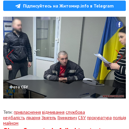
Підписуйтесь на Житомир.info в Telegram
Фото СБУ
Теги:
привласнення
відмивання
службова
недбалість
лікарня
Звягель
Гринкевич
СБУ
прокуратура
поліція
майном