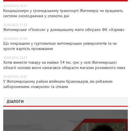
10.08.2026, 18:27
Кондиціонери у громадському транспорті Житомира: чи працюють
системи охолодження у спекотні дні
10.08.2026, 17:25
Житомирське «Полісся» у домашньому матчі обіграло ФК «Харків»
10.08.2026, 17:06
Що покращили у гуртожитках житомирських університетів та чи
зросте вартість проживання
10.08.2026, 16:53
Хотів винести товару на майже 34 тис. грн: у селі Житомирської
області чоловік вночі намагався обікрасти магазин розливного пива
10.08.2026, 16:47
У Житомирському районі впіймали браконьєрів, які рибалили
забороненими «павуком» та сітками
ДІАЛОГИ