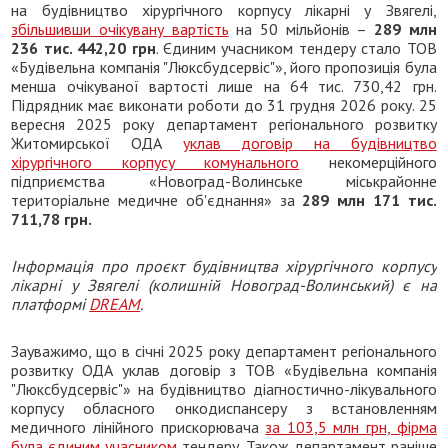
на будівництво хірургічного корпусу лікарні у Звягелі,
збільшивши очікувану вартість
на 50 мільйонів –
289 млн
236 тис. 442,20 грн
. Єдиним учасником тендеру стало ТОВ
«Будівельна компанія "Люксбудсервіс"», його пропозиція була
менша очікуваної вартості лише на 64 тис. 730,42 грн.
Підрядник має виконати роботи до 31 грудня 2026 року. 25
вересня 2025 року департамент регіонального розвитку
Житомирської ОДА
уклав договір на будівництво
хірургічного корпусу комунального
некомерційного
підприємства «Новоград-Волинське міськрайонне
територіальне медичне об'єднання» за
289 млн 171 тис.
711,78 грн.
Інформація про проєкт будівництва хірургічного корпусу
лікарні у Звягелі (колишній Новоград-Волинський) є на
платформі
DREAM
.
Зауважимо, що в січні 2025 року департамент регіонального
розвитку ОДА уклав договір з ТОВ «Будівельна компанія
"Люксбудсервіс"» на будівництво діагностично-лікувального
корпусу обласного онкодиспансеру з встановленням
медичного лінійного прискорювача
за 103,5 млн грн, фірма
була єдиним учасником
тендеру. Також департамент раніше