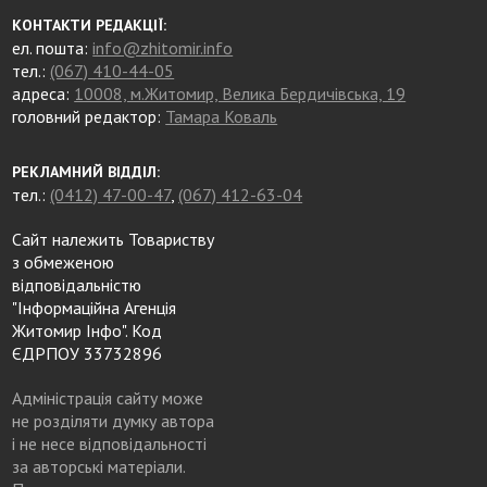
КОНТАКТИ РЕДАКЦІЇ:
ел. пошта:
info@zhitomir.info
тел.:
(067) 410-44-05
адреса:
10008, м.Житомир, Велика Бердичівська, 19
головний редактор:
Тамара Коваль
РЕКЛАМНИЙ ВІДДІЛ:
тел.:
(0412) 47-00-47
,
(067) 412-63-04
Сайт належить Товариству
з обмеженою
відповідальністю
"Інформаційна Агенція
Житомир Інфо". Код
ЄДРПОУ 33732896
Адміністрація сайту може
не розділяти думку автора
і не несе відповідальності
за авторські матеріали.