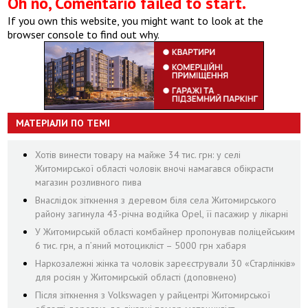
Oh no, Comentario failed to start.
If you own this website, you might want to look at the
browser console to find out why.
МАТЕРІАЛИ ПО ТЕМІ
Хотів винести товару на майже 34 тис. грн: у селі
Житомирської області чоловік вночі намагався обікрасти
магазин розливного пива
Внаслідок зіткнення з деревом біля села Житомирського
району загинула 43-річна водійка Opel, її пасажир у лікарні
У Житомирській області комбайнер пропонував поліцейським
6 тис. грн, а п’яний мотоцикліст – 5000 грн хабаря
Наркозалежні жінка та чоловік зареєстрували 30 «Старлінків»
для росіян у Житомирській області (доповнено)
Після зіткнення з Volkswagen у райцентрі Житомирської