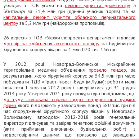
укладав з ТОВ угоди на
ремонт укриття драмтеатру
в
Житомирі
за 21,4 млн грн (єдиний учасник торгів) та на
капітальний ремонт укриття обласного перинатального
центру
за 5,2 млн грн (найдорожча пропозиція)
.
26 вересня з ТОВ «Укржитлопроект» департамент підписав
договір на здійснення авторського нагляду
на будівництво
хірургічного корпусу лікарні за 1 млн 070 тис. 136 грн.
У 2012 році Новоград-Волинське міськрайонне
територіальне медичне об’єднання
провело тендер
, за
результатами якого хірургічний корпус за 54,5 млн грн мало
побудувати ТДВ «Траст-Інвест-Буд» (м.Луцьк): роботи мали
початися 1 жовтня 2012 року і завершитися до 31 грудня
2014 року. У вересні 2021 року прокуратура повідомила, що
до суду скерована справа щодо гендиректора луцької
фірми
, якого підозрюють у заволодінні понад 580 тис. грн під
час спорудження хірургічного корпусу лікарні у Новограді-
Волинському: впродовж 2012-2018 років генеральний
директор підписував та завіряв печаткою офіційні документи
(акти приймання виконаних будівельних робіт) з
недостовірними даними, що призвело до завищення