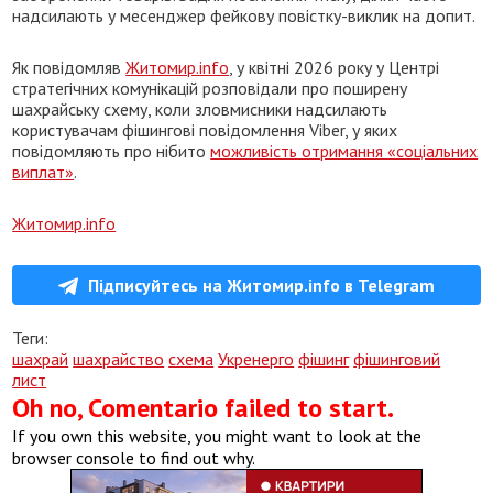
надсилають у месенджер фейкову повістку-виклик на допит.
Як повідомляв
Житомир.info
, у квітні 2026 року у Центрі
стратегічних комунікацій розповідали про поширену
шахрайську схему, коли зловмисники надсилають
користувачам фішингові повідомлення Viber, у яких
повідомляють про нібито
можливість отримання «соціальних
виплат»
.
Житомир.info
Підписуйтесь на Житомир.info в Telegram
Теги:
шахрай
шахрайство
схема
Укренерго
фішинг
фішинговий
лист
Oh no, Comentario failed to start.
If you own this website, you might want to look at the
browser console to find out why.