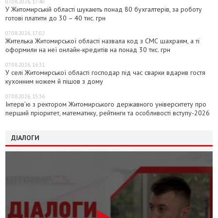
07.08.2026, 17:40
У Житомирській області шукають понад 80 бухгалтерів, за роботу
готові платити до 30 – 40 тис. грн
07.08.2026, 17:02
Жителька Житомирської області назвала код з СМС шахраям, а ті
оформили на неї онлайн-кредитів на понад 30 тис. грн
07.08.2026, 16:31
У селі Житомирської області господар під час сварки вдарив гостя
кухонним ножем й пішов з дому
07.08.2026, 15:36
Інтерв’ю з ректором Житомирського державного університету про
перший пріоритет, математику, рейтинги та особливості вступу-2026
ДІАЛОГИ