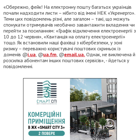
«Обережно, фейк! На електронну пошту багатьох українців
почали надходити листи – нібито від імені НЕК «Укренерго».
Теми цих повідомлень різні, але загалом – такі, що можуть
спонукати отримувачів необачно завантажити вкладення чи
перейти за посиланням: «Графік відключення електроенергії з
10 до 12 червня», «Квитанція на оплату електроенергії»
тощо. Як встановили наші фахівці з кібербезпеки, у зоні
ризику – переважно користувачі поштових скриньок із
доменів @
i.ua
, @
ua.fm
, @
email.ua.
Однак, не виключена й
розсилка абонентам інших поштових сервісів», - йдеться у
повідомленні.