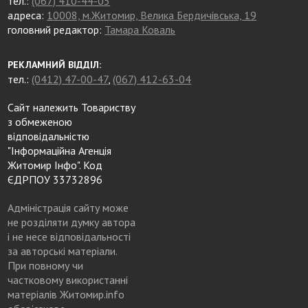
тел.:
(067) 410-44-05
адреса:
10008, м.Житомир, Велика Бердичівська, 19
головний редактор:
Тамара Коваль
РЕКЛАМНИЙ ВІДДІЛ:
тел.:
(0412) 47-00-47
,
(067) 412-63-04
Сайт належить Товариству
з обмеженою
відповідальністю
"Інформаційна Агенція
Житомир Інфо". Код
ЄДРПОУ 33732896
Адміністрація сайту може
не розділяти думку автора
і не несе відповідальності
за авторські матеріали.
При повному чи
частковому використанні
матеріалів Житомир.info