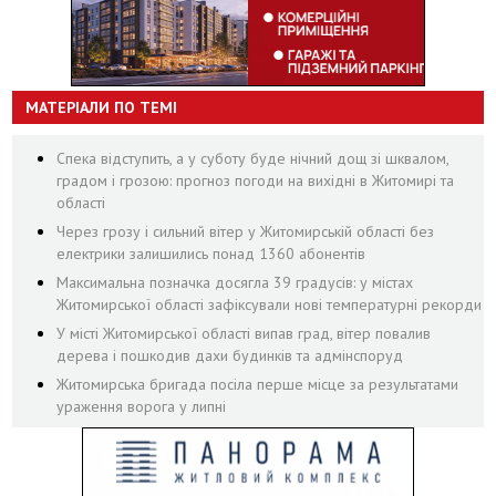
МАТЕРІАЛИ ПО ТЕМІ
Спека відступить, а у суботу буде нічний дощ зі шквалом,
градом і грозою: прогноз погоди на вихідні в Житомирі та
області
Через грозу і сильний вітер у Житомирській області без
електрики залишились понад 1360 абонентів
Максимальна позначка досягла 39 градусів: у містах
Житомирської області зафіксували нові температурні рекорди
У місті Житомирської області випав град, вітер повалив
дерева і пошкодив дахи будинків та адмінспоруд
Житомирська бригада посіла перше місце за результатами
ураження ворога у липні