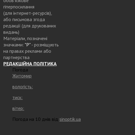
обов’язкове
гіперпосилання
(для інтернет-ресурсів),
або письмова згода
редакції (для друкованих
видань)
Матеріали, позначені
значками:
"Р"
- розміщують
на правах реклами або
партнерства
РЕДАКЦІЙНА ПОЛІТИКА
Погода
Житомир
вологість:
тиск:
вітер:
Погода на 10 днів від
sinoptik.ua