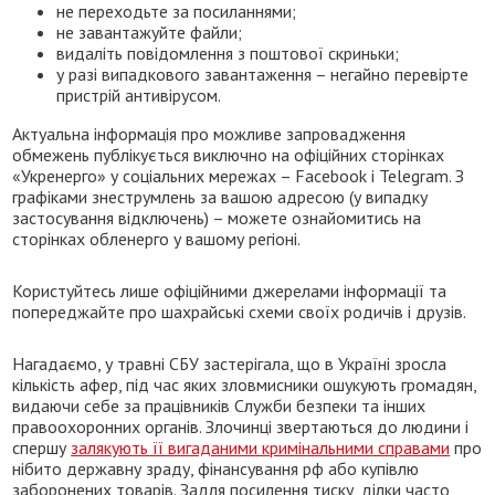
не переходьте за посиланнями;
не завантажуйте файли;
видаліть повідомлення з поштової скриньки;
у разі випадкового завантаження – негайно перевірте
пристрій антивірусом.
Актуальна інформація про можливе запровадження
обмежень публікується виключно на офіційних сторінках
«Укренерго» у соціальних мережах – Facebook і Telegram. З
графіками знеструмлень за вашою адресою (у випадку
застосування відключень) – можете ознайомитись на
сторінках обленерго у вашому регіоні.
Користуйтесь лише офіційними джерелами інформації та
попереджайте про шахрайські схеми своїх родичів і друзів.
Нагадаємо, у травні СБУ застерігала, що в Україні зросла
кількість афер, під час яких зловмисники ошукують громадян,
видаючи себе за працівників Служби безпеки та інших
правоохоронних органів. Злочинці звертаються до людини і
спершу
залякують її вигаданими кримінальними справами
про
нібито державну зраду, фінансування рф або купівлю
заборонених товарів. Задля посилення тиску, ділки часто