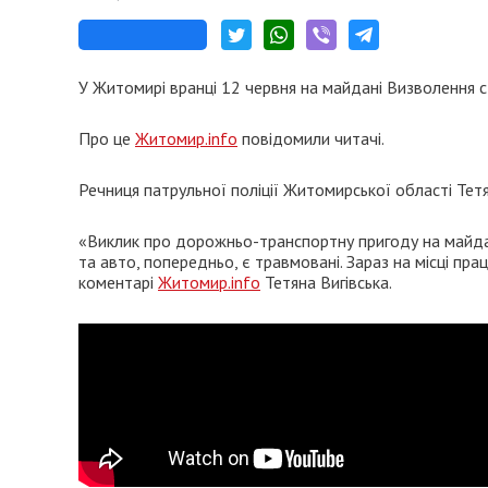
У Житомирі вранці 12 червня на майдані Визволення с
Про це
Житомир.info
повідомили читачі.
Речниця патрульної поліції Житомирської області Тет
«Виклик про дорожньо-транспортну пригоду на майдан
та авто, попередньо, є травмовані. Зараз на місці пр
коментарі
Житомир.info
Тетяна Вигівська.