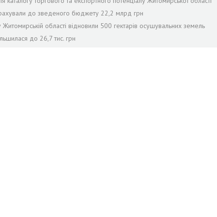
я каталогу торгового та експортного потенціалу Житомирської області
рерахували до зведеного бюджету 22,2 млрд грн
 у Житомирській області відновили 500 гектарів осушувальних земель
льшилася до 26,7 тис. грн