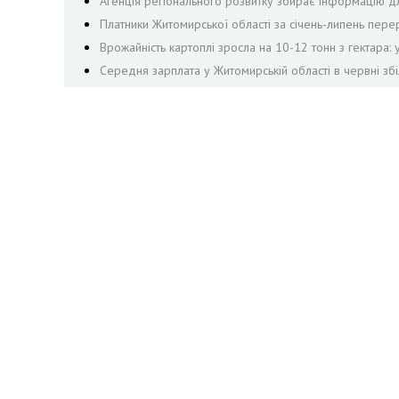
Агенція регіонального розвитку збирає інформацію дл
Платники Житомирської області за січень-липень пе
Врожайність картоплі зросла на 10-12 тонн з гектара:
Середня зарплата у Житомирській області в червні збі