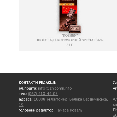
Са
КОНТАКТИ РЕДАКЦІЇ:
ел. пошта:
info@zhitomir.info
Аг
тел.:
(067) 410-44-05
Ад
адреса:
10008, м.Житомир, Велика Бердичівська,
ві
19
Пр
головний редактор:
Тамара Коваль
об