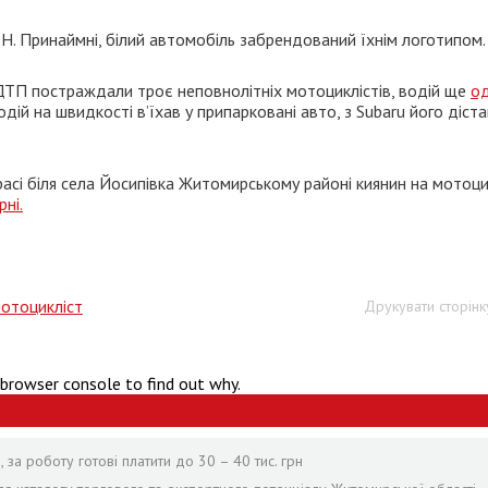
. Принаймні, білий автомобіль забрендований їхнім логотипом.
ДТП постраждали троє неповнолітніх мотоциклістів, водій ще
о
одій на швидкості в’їхав у припарковані авто, з Subaru його діст
трасі біля села Йосипівка Житомирському районі киянин на мотоци
рні.
отоцикліст
Друкувати сторінк
 browser console to find out why.
за роботу готові платити до 30 – 40 тис. грн