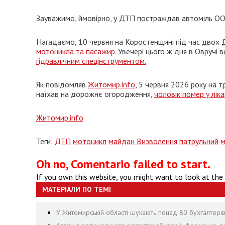
Зауважимо, ймовірно, у ДТП постраждав автоміль ООН
Нагадаємо, 10 червня на Коростенщині під час двох 
мотоцикла та пасажир.
Увечері цього ж дня в Овручі в
гідравлічним спецінструментом.
Як повідомляв
Житомир.info
, 5 червня 2026 року на 
наїхав на дорожнє огородження,
чоловік помер у ліка
Житомир.info
Теги:
ДТП
мотоцикл
майдан Визволення
патрульний
м
Oh no, Comentario failed to start.
If you own this website, you might want to look at the
МАТЕРІАЛИ ПО ТЕМІ
У Житомирській області шукають понад 80 бухгалтерів, 