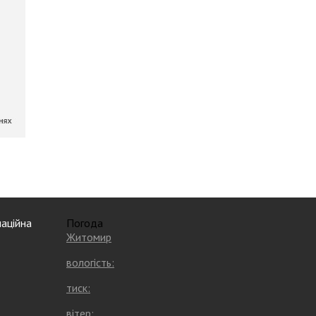
аційна
Погода
Житомир
вологість:
тиск:
вітер: