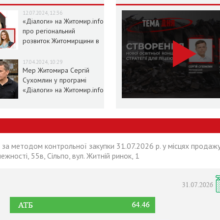
12.07.2024, 12:36
«Діалоги» на Житомир.info
про регіональний
розвиток Житомирщини в
умовах воєнного стану
17.04.2024, 10:29
Мер Житомира Сергій
Сухомлин у програмі
«Діалоги» на Житомир.info
 за методом контрольної закупки 31.07.2026 р. у місцях продажу
лежності, 55в, Сільпо, вул. Житній ринок, 1