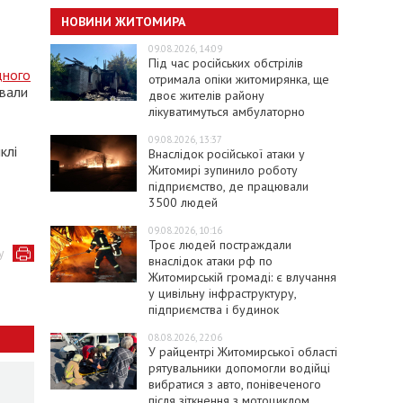
НОВИНИ ЖИТОМИРА
09.08.2026, 14:09
Під час російських обстрілів
дного
отримала опіки житомирянка, ще
авали
двоє жителів району
лікуватимуться амбулаторно
09.08.2026, 13:37
клі
Внаслідок російської атаки у
Житомирі зупинило роботу
підприємство, де працювали
3500 людей
09.08.2026, 10:16
Троє людей постраждали
у
внаслідок атаки рф по
Житомирській громаді: є влучання
у цивільну інфраструктуру,
підприємства і будинок
08.08.2026, 22:06
У райцентрі Житомирської області
рятувальники допомогли водійці
вибратися з авто, понівеченого
після зіткнення з мотоциклом