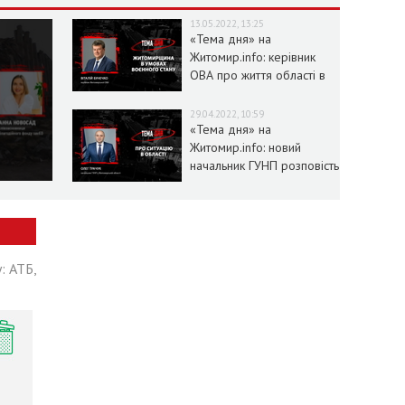
13.05.2022, 13:25
«Тема дня» на
Житомир.info: керівник
ОВА про життя області в
умовах воєнного стану
29.04.2022, 10:59
«Тема дня» на
Житомир.info: новий
начальник ГУНП розповість
про ситуацію в області
: АТБ,