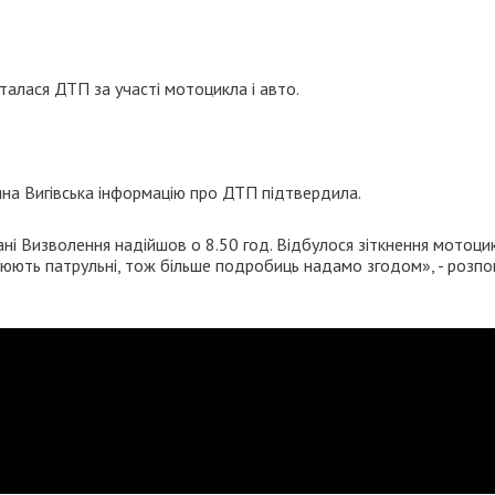
талася ДТП за участі мотоцикла і авто.
яна Вигівська інформацію про ДТП підтвердила.
і Визволення надійшов о 8.50 год. Відбулося зіткнення мотоци
ацюють патрульні, тож більше подробиць надамо згодом», - розпо