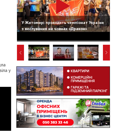
У Житомирі проходить чемпіонат України
з веслування на човнах «Дракон»
кла
віла у