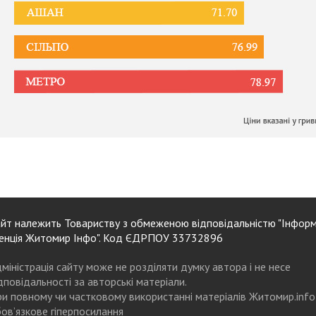
йт належить Товариству з обмеженою відповідальністю "Інформ
енція Житомир Інфо". Код ЄДРПОУ 33732896
міністрація сайту може не розділяти думку автора і не несе
дповідальності за авторські матеріали.
и повному чи частковому використанні матеріалів Житомир.info
ов’язкове гіперпосилання