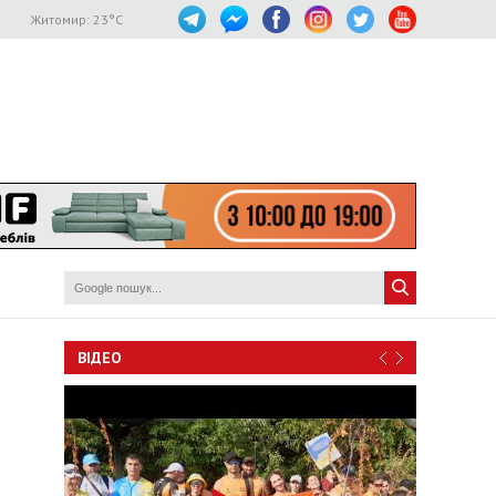
Житомир:
23
°C
ВІДЕО