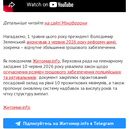
Детальніше читайте
на сайті Міноборони
Нагадаємо, 1 травня цього року президент Володимир
Зеленський
анонсував з червня 2026 року реформу армії
,
зокрема – відчутне збільшення грошового забезпечення.
Як повідомляв
Житомир.info
, Верховна рада на пленарному
засіданні 10 червня 2026 року ухвалила закон щодо
осучаснення розміру грошового забезпечення поліцейських
та рятувальників
: документ закріплює гарантований
посадовий оклад на рівні 10 прожиткових мінімумів, а також
пропонує оновлену систему надбавок за вислугу років та
чітку структуру виплат.
Житомир.info
Підписуйтесь на Житомир.info в Telegram