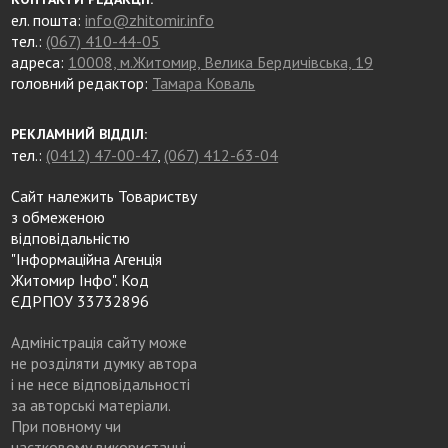
ел. пошта:
info@zhitomir.info
тел.:
(067) 410-44-05
адреса:
10008, м.Житомир, Велика Бердичівська, 19
головний редактор:
Тамара Коваль
РЕКЛАМНИЙ ВІДДІЛ:
тел.:
(0412) 47-00-47
,
(067) 412-63-04
Сайт належить Товариству
з обмеженою
відповідальністю
"Інформаційна Агенція
Житомир Інфо". Код
ЄДРПОУ 33732896
Адміністрація сайту може
не розділяти думку автора
і не несе відповідальності
за авторські матеріали.
При повному чи
частковому використанні