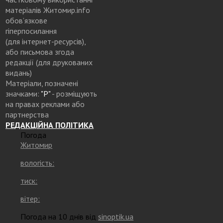
матеріалів Житомир.info
обов’язкове
гіперпосилання
(для інтернет-ресурсів),
або письмова згода
редакції (для друкованих
видань)
Матеріали, позначені
значками:
"Р"
- розміщують
на правах реклами або
партнерства
РЕДАКЦІЙНА ПОЛІТИКА
Погода
Житомир
вологість:
тиск:
вітер:
Погода на 10 днів від
sinoptik.ua