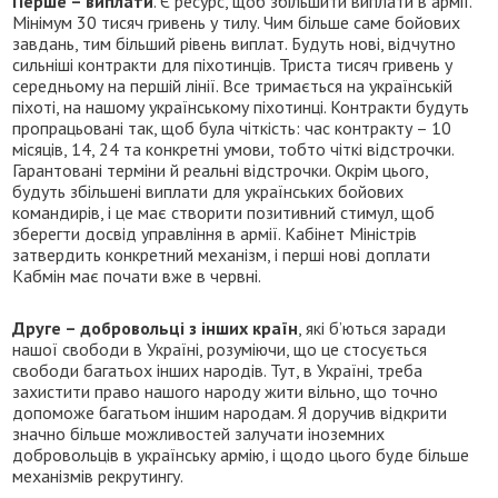
Перше – виплати
. Є ресурс, щоб збільшити виплати в армії.
Мінімум 30 тисяч гривень у тилу. Чим більше саме бойових
завдань, тим більший рівень виплат. Будуть нові, відчутно
сильніші контракти для піхотинців. Триста тисяч гривень у
середньому на першій лінії. Все тримається на українській
піхоті, на нашому українському піхотинці. Контракти будуть
пропрацьовані так, щоб була чіткість: час контракту – 10
місяців, 14, 24 та конкретні умови, тобто чіткі відстрочки.
Гарантовані терміни й реальні відстрочки. Окрім цього,
будуть збільшені виплати для українських бойових
командирів, і це має створити позитивний стимул, щоб
зберегти досвід управління в армії. Кабінет Міністрів
затвердить конкретний механізм, і перші нові доплати
Кабмін має почати вже в червні.
Друге – добровольці з інших країн
, які б’ються заради
нашої свободи в Україні, розуміючи, що це стосується
свободи багатьох інших народів. Тут, в Україні, треба
захистити право нашого народу жити вільно, що точно
допоможе багатьом іншим народам. Я доручив відкрити
значно більше можливостей залучати іноземних
добровольців в українську армію, і щодо цього буде більше
механізмів рекрутингу.