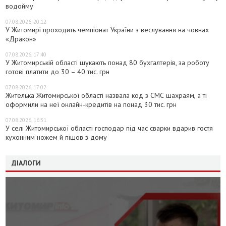
водойму
07.08.2026, 20:12
У Житомирі проходить чемпіонат України з веслування на човнах
«Дракон»
07.08.2026, 17:40
У Житомирській області шукають понад 80 бухгалтерів, за роботу
готові платити до 30 – 40 тис. грн
07.08.2026, 17:02
Жителька Житомирської області назвала код з СМС шахраям, а ті
оформили на неї онлайн-кредитів на понад 30 тис. грн
07.08.2026, 16:31
У селі Житомирської області господар під час сварки вдарив гостя
кухонним ножем й пішов з дому
ДІАЛОГИ