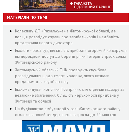
МАТЕРІАЛИ ПО ТЕМІ
Колективу ДП «Рихальське» з Житомирської області, де
поліція розслідує справи про загибель корів і недбалість,
представили нового директора
Екологи через суд вимагають прибрати огорожі й конструкції,
які перекрили доступ до берегів річки Тетерів у трьох селах
Житомирського району
Житомирський обласний ТЦК проводить службове
розслідування щодо смерті чоловіка, якого визнали
придатним для служби в тилу
Екскомандувач логістики Повітряних сил отримав підозру за
незаконне збагачення, більшість нерухомості придбана у
Житомирі та області
На будівництво амбулаторії у селі Житомирського району
оголосили новий тендер, вартість зросла до 21 млн грн