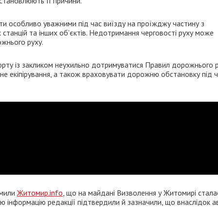
встановлюють її причини.
ти особливо уважними під час виїзду на проїжджу частину з
 станцій та інших об’єктів. Недотримання черговості руху може
ожнього руху.
орту із закликом неухильно дотримуватися Правил дорожнього р
е екіпірування, а також враховувати дорожню обстановку під 
омили
Житомир.info
, що на майдані Визволення у Житомирі стала
ї цю інформацію редакції підтвердили й зазначили, що внаслідок а