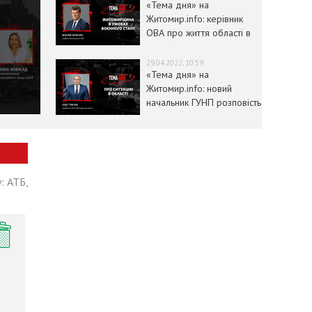
«Тема дня» на
Житомир.info: керівник
ОВА про життя області в
умовах воєнного стану
29.04.2022, 10:59
«Тема дня» на
Житомир.info: новий
начальник ГУНП розповість
про ситуацію в області
: АТБ,