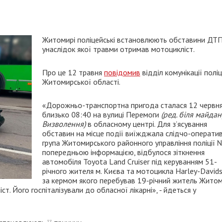
Житомирі поліцейські встановлюють обставини ДТП
унаслідок якої травми отримав мотоцикліст.
Про це 12 травня
повідомив
відділ комунікації поліц
Житомирської області.
«Дорожньо-транспортна пригода сталася 12 червн
близько 08:40 на вулиці Перемоги
(ред. біля майдан
Визволення)
в обласному центрі. Для з’ясування
обставин на місце події виїжджала слідчо-операти
група Житомирського районного управління поліції 
попередньою інформацією, відбулося зіткнення
автомобіля Toyota Land Cruiser під керуванням 51-
річного жителя м. Києва та мотоцикла Harley-Davids
за кермом якого перебував 19-річний житель Житом
. Його госпіталізували до обласної лікарні», - йдеться у