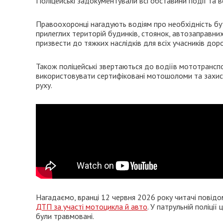
Поліцейські задокументували всі обставини події та 
Правоохоронці нагадують водіям про необхідність бу
прилеглих територій будинків, стоянок, автозаправних
призвести до тяжких наслідків для всіх учасників дор
Також поліцейські звертаються до водіїв мототрансп
використовувати сертифіковані мотошоломи та захисн
руху.
Нагадаємо, вранці 12 червня 2026 року читачі повід
ДТП за участі мотоцикла й авто
. У патрульній поліці
були травмовані.