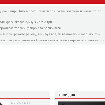
у райцентрі Житомирської області розшукали чоловіка, причетного до
дії краси вкрала сумку з 24 тис. грн
й продавав трофейну зброю та боєприпаси
ель Житомирського району, який був водієм вантажівки «Нової пошти»
ала біля річки: жителька Житомирського району отримала іспитовий стр
ТЕМИ ДНЯ
12.07.2024, 12:36