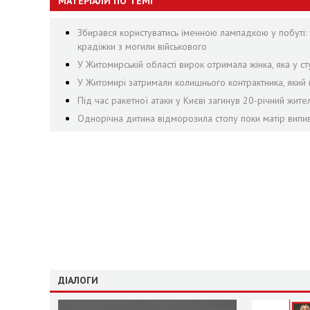
МАТЕРІАЛИ ПО ТЕМІ
Збирався користуватись іменною лампадкою у побуті: 
крадіжки з могили військового
У Житомирській області вирок отримала жінка, яка у сту
У Житомирі затримали колишнього контрактника, яки
Під час ракетної атаки у Києві загинув 20-річний жит
Однорічна дитина відморозила стопу поки матір випив
ДІАЛОГИ