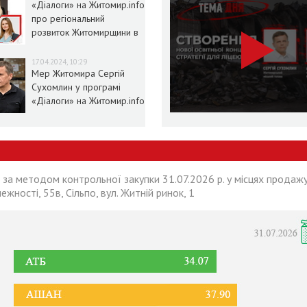
«Діалоги» на Житомир.info
про регіональний
розвиток Житомирщини в
умовах воєнного стану
17.04.2024, 10:29
Мер Житомира Сергій
Сухомлин у програмі
«Діалоги» на Житомир.info
 за методом контрольної закупки 31.07.2026 р. у місцях продажу
лежності, 55в, Сільпо, вул. Житній ринок, 1