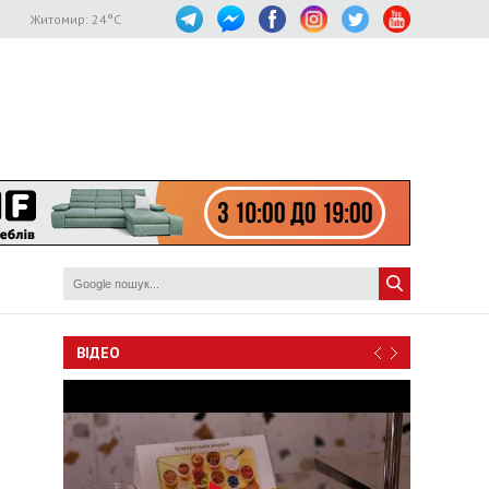
Житомир:
24
°C
ВІДЕО