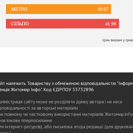
йт належить Товариству з обмеженою відповідальністю "Інформ
енція Житомир Інфо". Код ЄДРПОУ 33732896
міністрація сайту може не розділяти думку автора і не несе
дповідальності за авторські матеріали.
и повному чи частковому використанні матеріалів Житомир.info
ов’язкове гіперпосилання
ля інтернет-ресурсів), або письмова згода редакції (для друкова
дань)