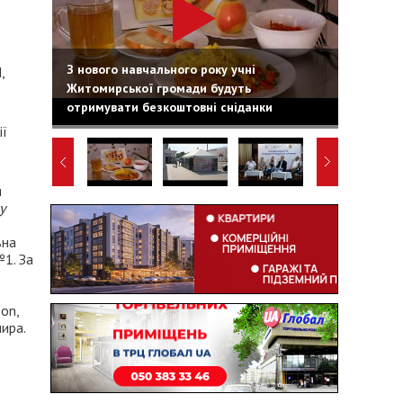
З нового навчального року учні
,
Житомирської громади будуть
отримувати безкоштовні сніданки
ії
я
у
вна
№1. За
on,
ира.