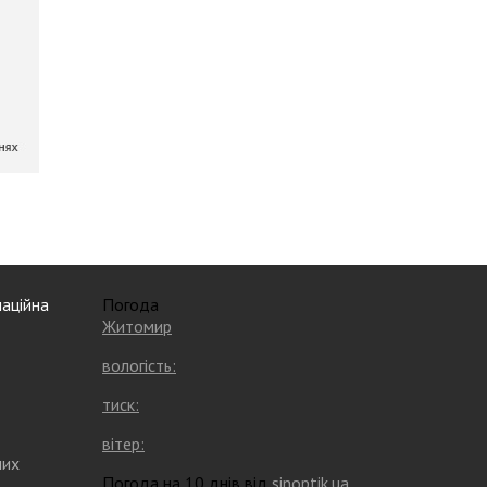
аційна
Погода
Житомир
вологість:
тиск:
вітер:
них
Погода на 10 днів від
sinoptik.ua