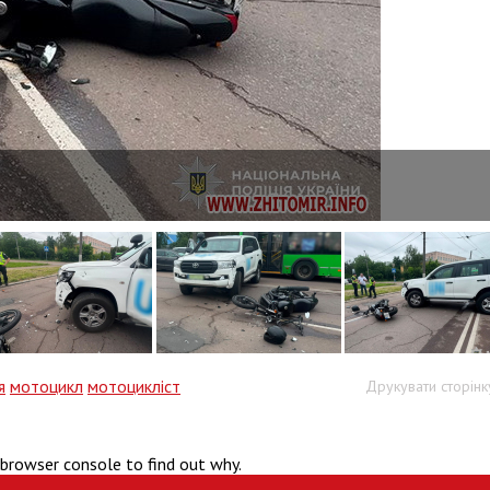
я
мотоцикл
мотоцикліст
Друкувати сторінк
 browser console to find out why.