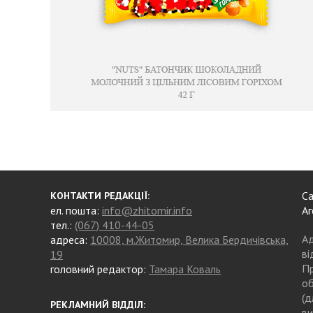
Са
КОНТАКТИ РЕДАКЦІЇ:
ел. пошта:
info@zhitomir.info
Аг
тел.:
(067) 410-44-05
Ад
адреса:
10008, м.Житомир, Велика Бердичівська,
ві
19
Пр
головний редактор:
Тамара Коваль
об
(д
РЕКЛАМНИЙ ВІДДІЛ:
ви