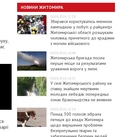
НОВИНИ ЖИТОМИРА
06.08.2026, 17:28
Збирався користуватись іменною
лампадкою у побуті: у райцентрі
Житомирської області розшукали
чоловіка, причетного до крадіжки
уху,
з могили військового
час
06.08.2026, 16:48
Житомирська бригада посіла
перше місце за результатами
ураження ворога у липні
06.08.2026, 16:15
У селі Житомирського району на
ставку знайшли мертвими
молодих лебедів: попередньо
ознак браконьєрства не виявили
06.08.2026, 15:54
Понад 300 голосів зібрала
петиція до влади Житомира
ся
щодо вирішення проблеми
варії
безпритульних тварин та
забезпечення безпеки людей