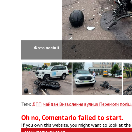
Фото поліції
Теги:
ДТП
майдан Визволення
вулиця Перемоги
поліці
Oh no, Comentario failed to start.
If you own this website, you might want to look at the