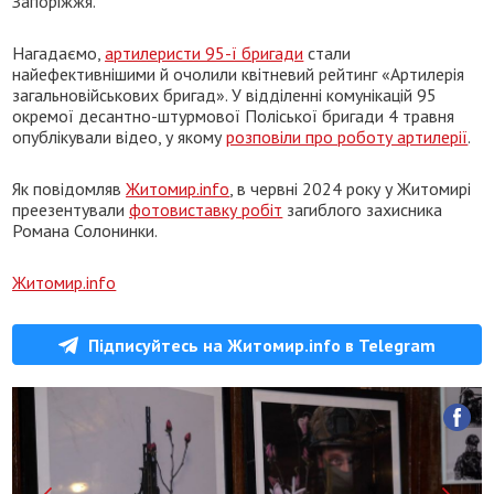
Запоріжжя.
Нагадаємо,
артилеристи 95-ї бригади
стали
найефективнішими й очолили квітневий рейтинг «Артилерія
загальновійськових бригад». У відділенні комунікацій 95
окремої десантно-штурмової Поліської бригади 4 травня
опублікували відео, у якому
розповіли про роботу артилерії
.
Як повідомляв
Житомир.info
, в червні 2024 року у Житомирі
преезентували
фотовиставку робіт
загиблого захисника
Романа Солонинки.
Житомир.info
Підписуйтесь на Житомир.info в Telegram