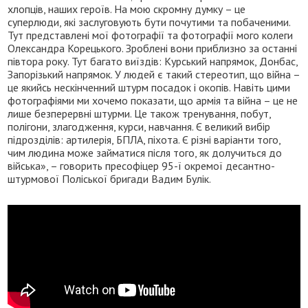
хлопців, наших героїв. На мою скромну думку – це
суперлюди, які заслуговують бути почутими та побаченими.
Тут представлені мої фотографії та фотографії мого колеги
Олександра Корецького. Зроблені вони приблизно за останні
півтора року. Тут багато виїздів: Курський напрямок, Донбас,
Запорізький напрямок. У людей є такий стереотип, що війна –
це якийсь нескінченний штурм посадок і окопів. Навіть цими
фотографіями ми хочемо показати, що армія та війна – це не
лише безперервні штурми. Це також тренування, побут,
полігони, злагодження, курси, навчання. Є великий вибір
підрозділів: артилерія, БПЛА, піхота. Є різні варіанти того,
чим людина може займатися після того, як долучиться до
війська», – говорить пресофіцер 95-ї окремої десантно-
штурмової Поліської бригади Вадим Булік.