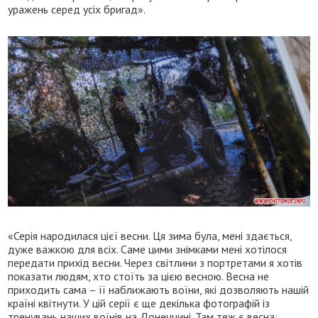
уражень серед усіх бригад».
«Серія народилася цієї весни. Ця зима була, мені здається,
дуже важкою для всіх. Саме цими знімками мені хотілося
передати прихід весни. Через світлини з портретами я хотів
показати людям, хто стоїть за цією весною. Весна не
приходить сама – її наближають воїни, які дозволяють нашій
країні квітнути. У цій серії є ще декілька фотографій із
тренувань наших воїнів на Донеччині. Там теж є весна: