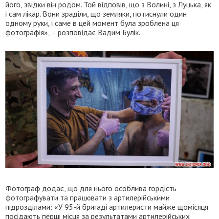
його, звідки він родом. Той відповів, що з Волині, з Луцька, як
і сам лікар. Вони зраділи, що земляки, потиснули один
одному руки, і саме в цей момент була зроблена ця
фотографія», – розповідає Вадим Булік.
Фотограф додає, що для нього особлива гордість
фотографувати та працювати з артилерійськими
підрозділами: «У 95-й бригаді артилеристи майже щомісяця
посідають перші місця за результатами артилерійських