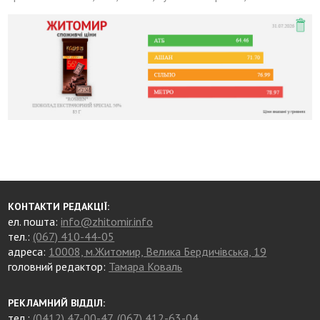
КОНТАКТИ РЕДАКЦІЇ:
ел. пошта:
info@zhitomir.info
тел.:
(067) 410-44-05
адреса:
10008, м.Житомир, Велика Бердичівська, 19
головний редактор:
Тамара Коваль
РЕКЛАМНИЙ ВІДДІЛ:
тел.:
(0412) 47-00-47
,
(067) 412-63-04