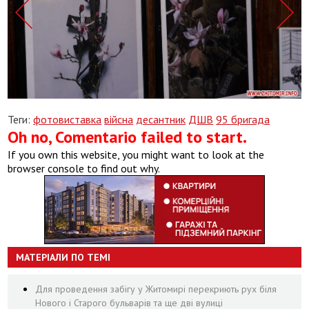
Теги:
фотовиставка
війсна
десантник
ДШВ
95 бригада
Oh no, Comentario failed to start.
If you own this website, you might want to look at the
browser console to find out why.
МАТЕРІАЛИ ПО ТЕМІ
Для проведення забігу у Житомирі перекриють рух біля
Нового і Старого бульварів та ще дві вулиці