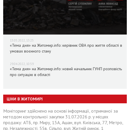
13.05.2022, 13:25
«Тема дня» на Житомир.info: керівник ОВА про життя області в
умовах воєнного стану
29.04.2022, 10:59
«Тема дня» на Житомир.info: новий начальник ГУНП розповість
про ситуацію в області
ЦІНИ В ЖИТОМИРІ
Моніторинг здійснено на основі інформації, отриманої за
методом контрольної закупки 31.07.2026 р. у місцях
продажу: АТБ, пр. Миру, 15А, Ашан, вул. Київська, 77, Метро,
пр. Незалежності, 55в, Сільпо, вул. Житній ринок, 1