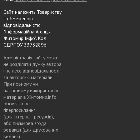
Сайт належить Товариству
з обмеженою
відповідальністю
"Інформаційна Агенція
Житомир Інфо". Код
ЄДРПОУ 33732896
Адміністрація сайту може
не розділяти думку автора
і не несе відповідальності
за авторські матеріали.
При повному чи
частковому використанні
матеріалів Житомир.info
обов’язкове
гіперпосилання
(для інтернет-ресурсів),
або письмова згода
редакції (для друкованих
видань)