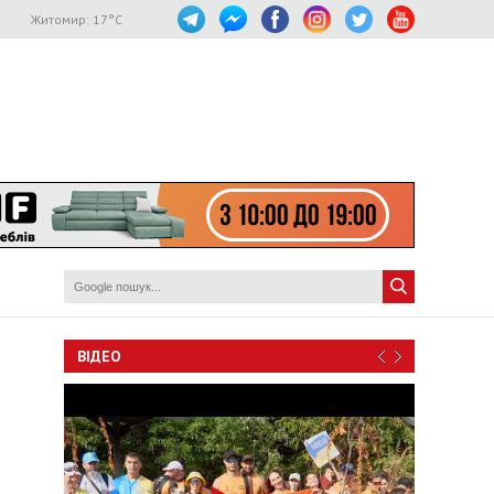
Житомир:
17
°C
ВІДЕО