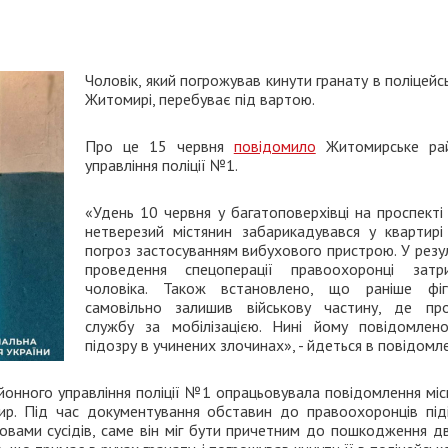
Чоловік, який погрожував кинути гранату в поліцейс
Житомирі, перебуває під вартою.
Про це 15 червня
повідомило
Житомирське ра
управління поліції №1.
«Удень 10 червня у багатоповерхівці на проспекті
нетверезий містянин забарикадувався у квартирі 
погроз застосуванням вибухового пристрою. У резу
проведення спецоперації правоохоронці затр
чоловіка. Також встановлено, що раніше фіг
самовільно залишив військову частину, де пр
службу за мобілізацією. Нині йому повідомлен
підозру в учинених злочинах», - йдеться в повідомле
йонного управління поліції №1 опрацьовувала повідомлення міс
ир. Під час документування обставин до правоохоронців під
ловами сусідів, саме він міг бути причетним до пошкодження д