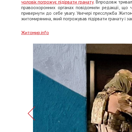
чоловік погрожує підірвати гранату
. Впродовж тривал
правоохоронних органах повідомили редакції, що чо
привернути до себе увагу. Увечері пресслужба Жито
житомирянина, який погрожував підірвати гранату і за
Житомир.info