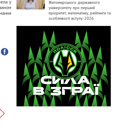
рела у
Житомирського державного
чином
університету про перший
мання
пріоритет, математику, рейтинги та
особливості вступу-2026