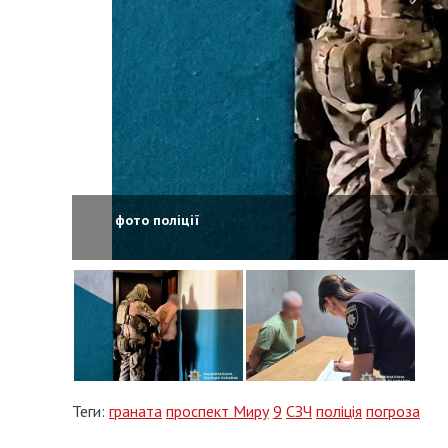
фото поліції
Теги:
граната
проспект Миру
9
СЗЧ
поліція
погроза