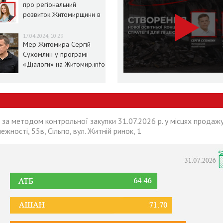
про регіональний
розвиток Житомирщини в
умовах воєнного стану
17.04.2024, 10:29
Мер Житомира Сергій
Сухомлин у програмі
«Діалоги» на Житомир.info
 за методом контрольної закупки 31.07.2026 р. у місцях продажу
лежності, 55в, Сільпо, вул. Житній ринок, 1