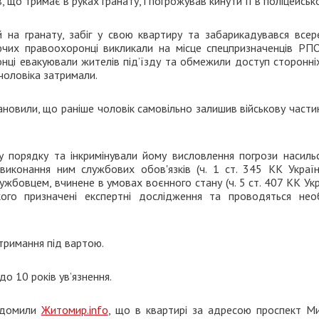
, що тримає в руках гранату, і погрожував кинути її в поліцейськ
 на гранату, забіг у свою квартиру та забарикадувався всере
ючих правоохоронці викликали на місце спецпризначенців РП
нці евакуювали жителів під’їзду та обмежили доступ сторонніх
 чоловіка затримали.
новили, що раніше чоловік самовільно залишив військову части
му порядку та інкримінували йому висловлення погрози насиль
иконання ним службових обов'язків (ч. 1 ст. 345 КК Україн
ужбовцем, вчинене в умовах воєнного стану (ч. 5 ст. 407 КК Укр
ого призначені експертні дослідження та проводяться необ
тримання під вартою.
о 10 років ув’язнення.
відомили
Житомир.info
, що в квартирі за адресою проспект Ми