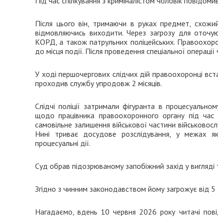
Під час спілкування з криміналістом чоловік повідомив
Після цього він, тримаючи в руках предмет, схожий
відмовляючись виходити. Через загрозу для оточу
КОРД, а також патрульних поліцейських. Правоохоро
до місця події. Після проведення спеціальної операції
У ході першочергових слідчих дій правоохоронці вста
проходив службу упродовж 2 місяців.
Слідчі поліції затримали фігуранта в процесуально
щодо працівника правоохоронного органу під час в
самовільне залишення військової частини військовосл
Нині триває досудове розслідування, у межах як
процесуальні дії.
Суд обрав підозрюваному запобіжний захід у вигляді 
Згідно з чинним законодавством йому загрожує від 5 д
Нагадаємо, вдень 10 червня 2026 року читачі по