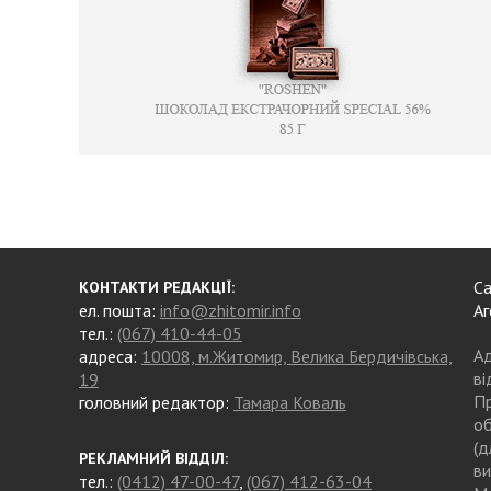
Са
КОНТАКТИ РЕДАКЦІЇ:
ел. пошта:
info@zhitomir.info
Аг
тел.:
(067) 410-44-05
Ад
адреса:
10008, м.Житомир, Велика Бердичівська,
ві
19
Пр
головний редактор:
Тамара Коваль
об
(д
РЕКЛАМНИЙ ВІДДІЛ:
ви
тел.:
(0412) 47-00-47
,
(067) 412-63-04