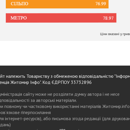
йт належить Товариству з обмеженою відповідальністю "Інформ
енція Житомир Інфо". Код ЄДРПОУ 33732896
міністрація сайту може не розділяти думку автора і не несе
дповідальності за авторські матеріали.
и повному чи частковому використанні матеріалів Житомир.info
ов’язкове гіперпосилання
ля інтернет-ресурсів), або письмова згода редакції (для друкова
дань)