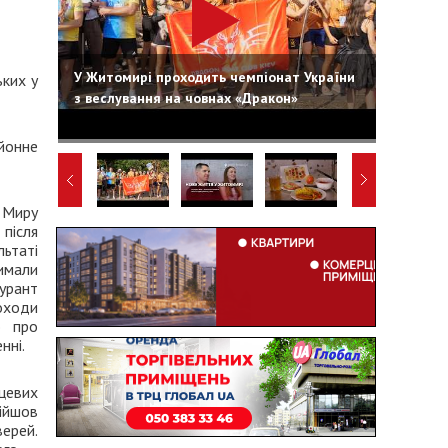
У Житомирі проходить чемпіонат України
ьких у
з веслування на човнах «Дракон»
йонне
 Миру
після
льтаті
имали
урант
оходи
о про
нні.
цевих
ійшов
верей.