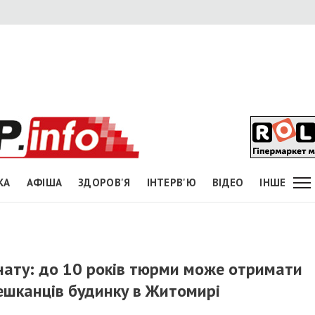
КА
АФІША
ЗДОРОВ'Я
ІНТЕРВ'Ю
ВІДЕО
ІНШЕ
анату: до 10 років тюрми може отримати
мешканців будинку в Житомирі