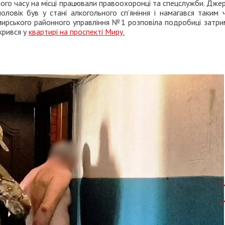
ого часу на місці працювали правоохоронці та спецслужби. Дже
ловік був у стані алкогольного сп’яніння і намагався таким 
мирського районного управління №1 розповіла подробиці затри
крився у
квартирі на проспекті Миру.