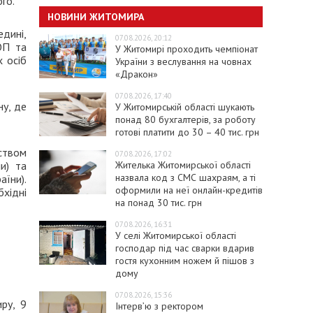
ого.
НОВИНИ ЖИТОМИРА
дині,
07.08.2026, 20:12
ОП та
У Житомирі проходить чемпіонат
 осіб
України з веслування на човнах
«Дракон»
07.08.2026, 17:40
ну, де
У Житомирській області шукають
понад 80 бухгалтерів, за роботу
готові платити до 30 – 40 тис. грн
ством
07.08.2026, 17:02
Жителька Житомирської області
и) та
назвала код з СМС шахраям, а ті
аїни).
оформили на неї онлайн-кредитів
хідні
на понад 30 тис. грн
07.08.2026, 16:31
У селі Житомирської області
господар під час сварки вдарив
гостя кухонним ножем й пішов з
дому
07.08.2026, 15:36
ру, 9
Інтерв’ю з ректором