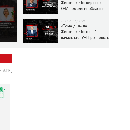
Житомир.info: керівник
ОВА про життя області в
умовах воєнного стану
29.04.2022, 10:59
«Тема дня» на
Житомир.info: новий
начальник ГУНП розповість
про ситуацію в області
: АТБ,