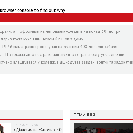
 browser console to find out why.
раям, а ті оформили на неї онлайн-кредитів на понад 30 тис. грн
 вдарив гостя кухонним ножем й пішов з дому
в ПДР й кілька разів пропонував патрульним 400 доларів хабаря
с ДТП з трьома авто постраждали люди, рух транспорту ускладнений
іктивно влаштувався у коледж, відшкодував завдані збитки та задонатив
ТЕМИ ДНЯ
12.07.2024, 12:36
«Діалоги» на Житомир.info