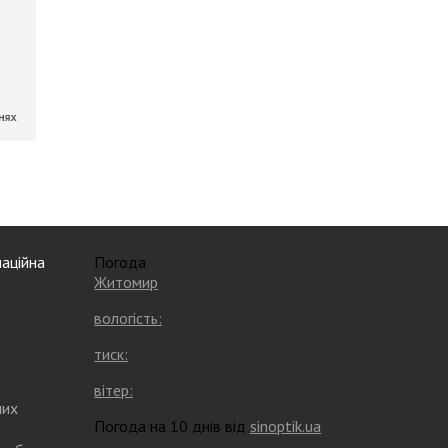
аційна
Погода
Житомир
вологість:
тиск:
вітер:
них
Погода на 10 днів від
sinoptik.ua