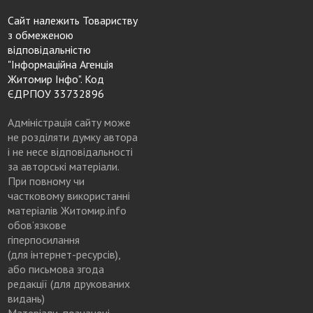
Сайт належить Товариству
з обмеженою
відповідальністю
"Інформаційна Агенція
Житомир Інфо". Код
ЄДРПОУ 33732896
Адміністрація сайту може
не розділяти думку автора
і не несе відповідальності
за авторські матеріали.
При повному чи
частковому використанні
матеріалів Житомир.info
обов’язкове
гіперпосилання
(для інтернет-ресурсів),
або письмова згода
редакції (для друкованих
видань)
Матеріали, позначені