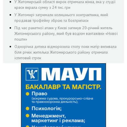
У Житомирській області вирок отримала жінка, яка у студії
краси вкрала сумку з 24 тис. грн
У Житомирі затримали колишнього контрактника, який
продавав трофейну зброю та боєприпаси
Під час ракетної атаки у Києві загинув 20-річний житель
Житомирського району, який був водієм вантажівки «Нової
пошти»
Однорічна дитина відморозила стопу поки матір випивала
біля річки: жителька Житомирського району отримала
іспитовий строк