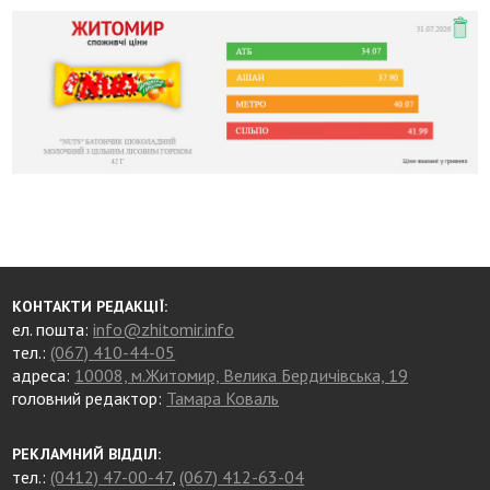
КОНТАКТИ РЕДАКЦІЇ:
ел. пошта:
info@zhitomir.info
тел.:
(067) 410-44-05
адреса:
10008, м.Житомир, Велика Бердичівська, 19
головний редактор:
Тамара Коваль
РЕКЛАМНИЙ ВІДДІЛ:
тел.:
(0412) 47-00-47
,
(067) 412-63-04