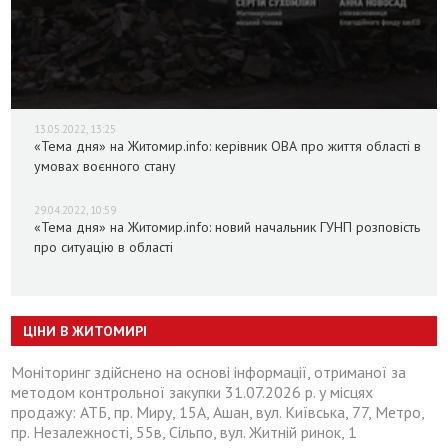
13.05.2022, 13:25
«Тема дня» на Житомир.info: керівник ОВА про життя області в
умовах воєнного стану
29.04.2022, 10:59
«Тема дня» на Житомир.info: новий начальник ГУНП розповість
про ситуацію в області
ЦІНИ В ЖИТОМИРІ
Моніторинг здійснено на основі інформації, отриманої за
методом контрольної закупки 31.07.2026 р. у місцях
продажу: АТБ, пр. Миру, 15А, Ашан, вул. Київська, 77, Метро,
пр. Незалежності, 55в, Сільпо, вул. Житній ринок, 1