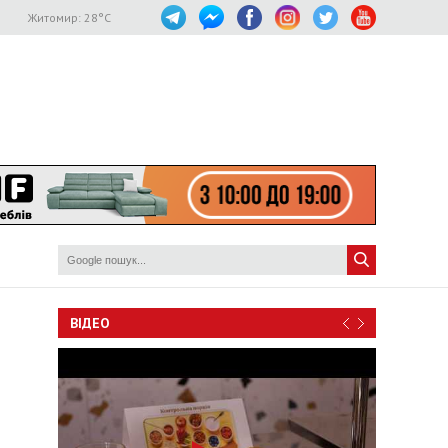
Житомир:
28
°C
ВІДЕО