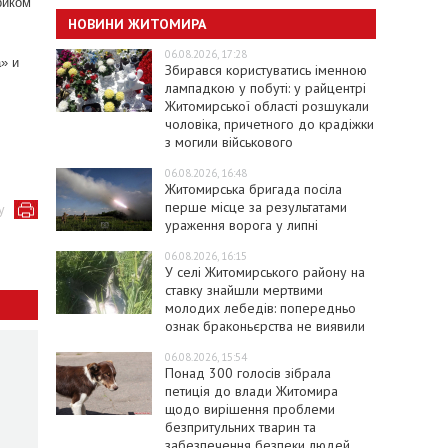
риком
НОВИНИ ЖИТОМИРА
06.08.2026, 17:28
» и
Збирався користуватись іменною
лампадкою у побуті: у райцентрі
Житомирської області розшукали
чоловіка, причетного до крадіжки
з могили військового
06.08.2026, 16:48
Житомирська бригада посіла
перше місце за результатами
у
ураження ворога у липні
06.08.2026, 16:15
У селі Житомирського району на
ставку знайшли мертвими
молодих лебедів: попередньо
ознак браконьєрства не виявили
06.08.2026, 15:54
Понад 300 голосів зібрала
петиція до влади Житомира
щодо вирішення проблеми
безпритульних тварин та
забезпечення безпеки людей