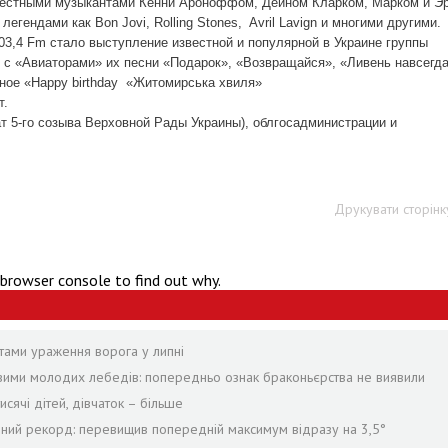
известными музыкантами Кенни Ароноффом, Дейном Кларком, Марком и Э
егендами как Bon Jovi, Rollіng Stones,
Avril Lavign и многими другими.
3,4 Fm стало выступление известной и популярной в Украине группы
 с «Авиаторами» их песни «Подарок», «Возвращайся», «Ливень навсегда
ное «Happy birthday
«Житомирська хвиля»
т.
т 5-го созыва Верховной Рады Украины), облгосадминистрации и
Друкувати сторінк
 browser console to find out why.
тами ураження ворога у липні
твими молодих лебедів: попередньо ознак браконьєрства не виявили
сячі дітей, дівчаток – більше
рний рекорд: перевищив попередній максимум відразу на 3,5°