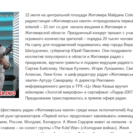
22 июля на центральной площади Житомира Майдане Соб
радиостанция «Житомирська хвиля» отпраздновала первы
юбилей – 10 лет со дня
начала вещания в Житомире и
Житомирской области. Праздничный концерт прошел с уча
огромного количества зрителей – порядка 20 тысяч челове
На сцену для поздравлений поднимались мер города Вера
Шелудченко, губернатор Юрий Павленко. Они поздравили
коллектив популярного в области и Житомире радио с
праздником, вручили грамоты и подарки ведущим радиост
Сергею Бабскому, Наташе Кулинич, Игорю Лукашенко, Св
Алексюк, Лине Клих
и шеф-редактору радио «Житомирсь
хвиля» Артуру Самарцеву. А директор Рекламно-
информационного центра и ТРК «Ц» Иван Кваша вручил
юбилярам «Золотой микрофон» и сертификат «Лидер-2007
Празднование транслировалось в прямом эфире радио
» (фестиваль радио «Житомирська хвиля» среди юных исполнителей) Ан
кой руки организаторов «Первой ноты» продолжают завоевывать номинац
аине, России, Молдове, Беларуси. А Женя Сидоров живет за океаном - 
 главное – он солист группы «The Kold War» («Холодная война»). Женя