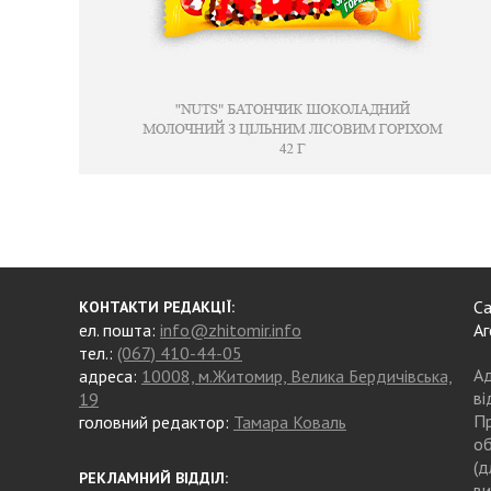
Са
КОНТАКТИ РЕДАКЦІЇ:
ел. пошта:
info@zhitomir.info
Аг
тел.:
(067) 410-44-05
Ад
адреса:
10008, м.Житомир, Велика Бердичівська,
ві
19
Пр
головний редактор:
Тамара Коваль
об
(д
РЕКЛАМНИЙ ВІДДІЛ:
ви