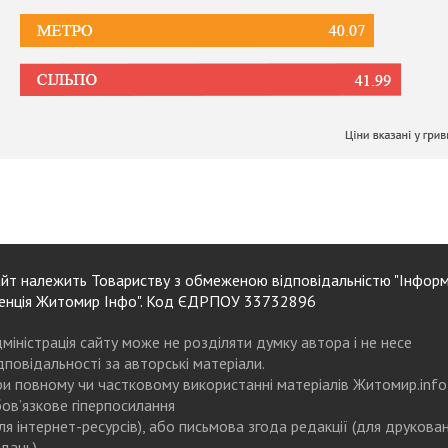
йт належить Товариству з обмеженою відповідальністю "Інформ
енція Житомир Інфо". Код ЄДРПОУ 33732896
міністрація сайту може не розділяти думку автора і не несе
дповідальності за авторські матеріали.
и повному чи частковому використанні матеріалів Житомир.info
ов’язкове гіперпосилання
ля інтернет-ресурсів), або письмова згода редакції (для друкова
дань)