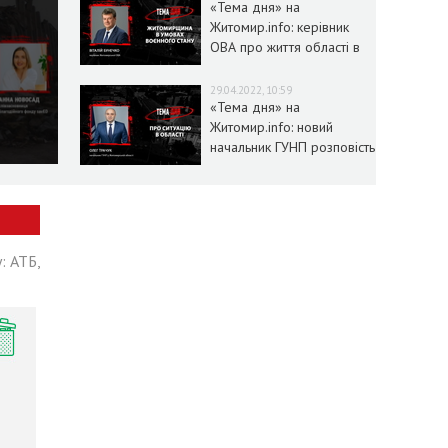
«Тема дня» на
Житомир.info: керівник
ОВА про життя області в
умовах воєнного стану
29.04.2022, 10:59
«Тема дня» на
Житомир.info: новий
начальник ГУНП розповість
про ситуацію в області
: АТБ,