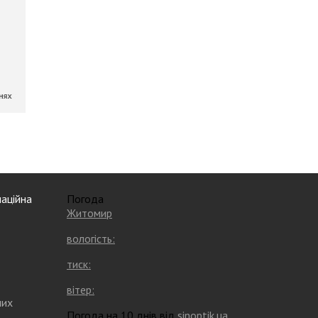
аційна
Погода
Житомир
вологість:
тиск:
вітер:
них
Погода на 10 днів від
sinoptik.ua