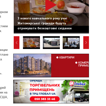
орном
й
З нового навчального року учні
Житомирської громади будуть
стием
отримувати безкоштовні сніданки
к.
анции
етлане
ка
».
дрей
ии на
в США,