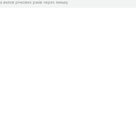
а вилов річкових раків через линьку