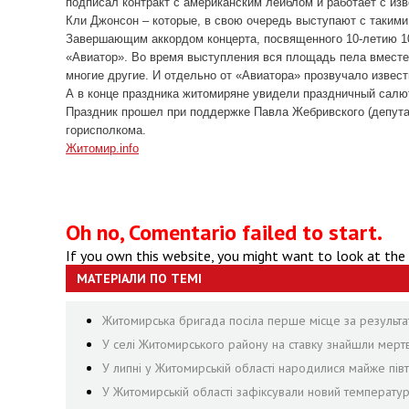
подписал контракт с американским лейблом и работает с 
Кли Джонсон – которые, в свою очередь выступают с такими л
Завершающим аккордом концерта, посвященного 10-летию 10
«Авиатор». Во время выступления вся площадь пела вместе
многие другие. И отдельно от «Авиатора» прозвучало извест
А в конце праздника житомиряне увидели праздничный салю
Праздник прошел при поддержке Павла Жебривского (депута
горисполкома.
Житомир.info
Oh no, Comentario failed to start.
If you own this website, you might want to look at the
МАТЕРІАЛИ ПО ТЕМІ
Житомирська бригада посіла перше місце за результа
У селі Житомирського району на ставку знайшли мер
У липні у Житомирській області народилися майже півти
У Житомирській області зафіксували новий температу