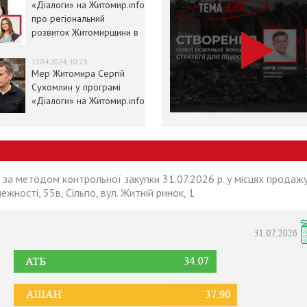
«Діалоги» на Житомир.info
про регіональний
розвиток Житомирщини в
умовах воєнного стану
17.04.2024, 10:29
Мер Житомира Сергій
Сухомлин у програмі
«Діалоги» на Житомир.info
 за методом контрольної закупки 31.07.2026 р. у місцях продажу
лежності, 55в, Сільпо, вул. Житній ринок, 1