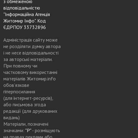
з обмеженою
відповідальністю
"Інформаційна Агенція
Житомир Інфо". Код
ЄДРПОУ 33732896
Адміністрація сайту може
не розділяти думку автора
і не несе відповідальності
за авторські матеріали.
При повному чи
частковому використанні
матеріалів Житомир.info
обов’язкове
гіперпосилання
(для інтернет-ресурсів),
або письмова згода
редакції (для друкованих
видань)
Матеріали, позначені
значками:
"Р"
- розміщують
на правах реклами або