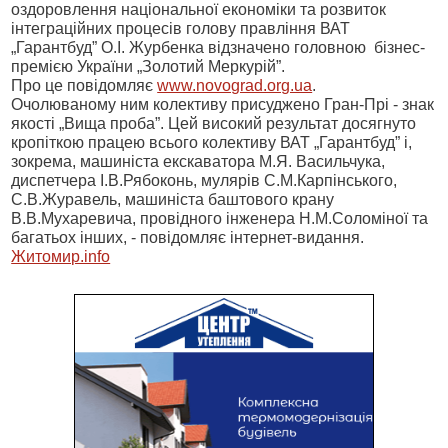
оздоровлення національної економіки та розвиток
інтеграційних процесів голову правління ВАТ
„Гарантбуд” О.І. Журбенка відзначено головною бізнес-
премією України „Золотий Меркурій”.
Про це повідомляє
www.novograd.org.ua
.
Очолюваному ним колективу присуджено Гран-Прі - знак
якості „Вища проба”. Цей високий результат досягнуто
кропіткою працею всього колективу ВАТ „Гарантбуд” і,
зокрема, машиніста екскаватора М.Я. Васильчука,
диспетчера І.В.Рябоконь, мулярів С.М.Карпінського,
С.В.Журавель, машиніста баштового крану
В.В.Мухаревича, провідного інженера Н.М.Соломіної та
багатьох інших, - повідомляє інтернет-видання.
Житомир.info