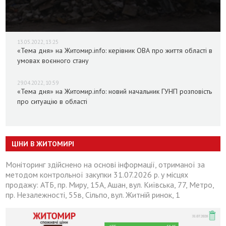
13.05.2022, 13:25
«Тема дня» на Житомир.info: керівник ОВА про життя області в
умовах воєнного стану
29.04.2022, 10:59
«Тема дня» на Житомир.info: новий начальник ГУНП розповість
про ситуацію в області
ЦІНИ В ЖИТОМИРІ
Моніторинг здійснено на основі інформації, отриманої за
методом контрольної закупки 31.07.2026 р. у місцях
продажу: АТБ, пр. Миру, 15А, Ашан, вул. Київська, 77, Метро,
пр. Незалежності, 55в, Сільпо, вул. Житній ринок, 1