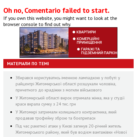
Oh no, Comentario failed to start.
If you own this website, you might want to look at the
browser console to find out why.
МАТЕРІАЛИ ПО ТЕМІ
Збирався користуватись іменною лампадкою у побуті: у
райцентрі Житомирської області розшукали чоловіка,
причетного до крадіжки з могили військового
У Житомирській області вирок отримала жінка, яка у студії
краси вкрала сумку з 24 тис. грн
У Житомирі затримали колишнього контрактника, який
продавав трофейну зброю та боєприпаси
Під час ракетної атаки у Києві загинув 20-річний житель
Житомирського району, який був водієм вантажівки «Нової