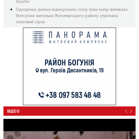
пошти»
Однорічна дитина відморозила стопу поки матір випивала
біля річки: жителька Житомирського району отримала
іспитовий строк
ВІДЕО