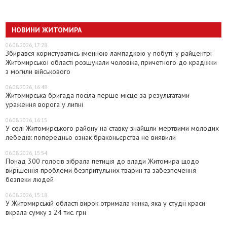
НОВИНИ ЖИТОМИРА
06.08.2026, 17:28
Збирався користуватись іменною лампадкою у побуті: у райцентрі
Житомирської області розшукали чоловіка, причетного до крадіжки
з могили військового
06.08.2026, 16:48
Житомирська бригада посіла перше місце за результатами
ураження ворога у липні
06.08.2026, 16:15
У селі Житомирського району на ставку знайшли мертвими молодих
лебедів: попередньо ознак браконьєрства не виявили
06.08.2026, 15:54
Понад 300 голосів зібрала петиція до влади Житомира щодо
вирішення проблеми безпритульних тварин та забезпечення
безпеки людей
06.08.2026, 15:18
У Житомирській області вирок отримала жінка, яка у студії краси
вкрала сумку з 24 тис. грн