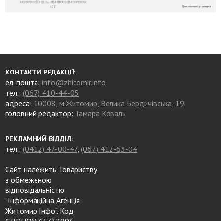
КОНТАКТИ РЕДАКЦІЇ:
ел. пошта:
info@zhitomir.info
тел.:
(067) 410-44-05
адреса:
10008, м.Житомир, Велика Бердичівська, 19
головний редактор:
Тамара Коваль
РЕКЛАМНИЙ ВІДДІЛ:
тел.:
(0412) 47-00-47
,
(067) 412-63-04
Сайт належить Товариству
з обмеженою
відповідальністю
"Інформаційна Агенція
Житомир Інфо". Код