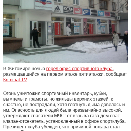
В Житомире ночью
горел офис спортивного клуба
,
размещавшийся на первом этаже пятиэтажки, сообщает
К
riminal.TV
.
Огонь уничтожил спортивный инвентарь, кубки,
вымпелы и грамоты, но жильцы верхних этажей, к
счастью, не пострадали, хотя глотнуть дыма довелось и
им. Опасность для людей была чрезвычайно высокой,
утверждают спасатели МЧС: от взрыва газа дом спас
клапан-отсекатель, установленный в офисе спортклуба.
Президент клуба убежден, что причиной пожара стал