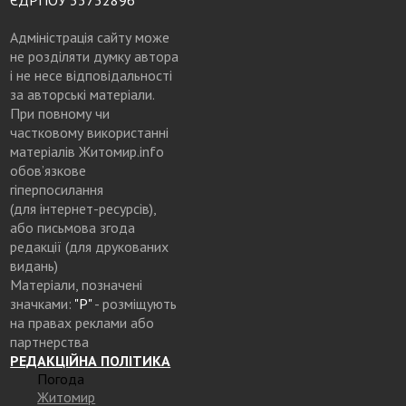
ЄДРПОУ 33732896
Адміністрація сайту може
не розділяти думку автора
і не несе відповідальності
за авторські матеріали.
При повному чи
частковому використанні
матеріалів Житомир.info
обов’язкове
гіперпосилання
(для інтернет-ресурсів),
або письмова згода
редакції (для друкованих
видань)
Матеріали, позначені
значками:
"Р"
- розміщують
на правах реклами або
партнерства
РЕДАКЦІЙНА ПОЛІТИКА
Погода
Житомир