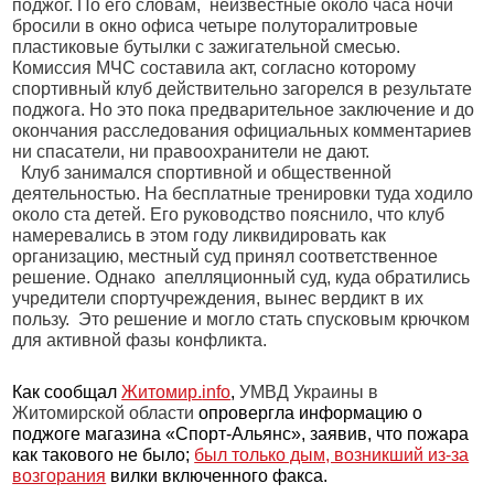
поджог. По его словам, неизвестные около часа ночи
бросили в окно офиса четыре полуторалитровые
пластиковые бутылки с зажигательной смесью.
Комиссия МЧС составила акт, согласно которому
спортивный клуб действительно загорелся в результате
поджога. Но это пока предварительное заключение и до
окончания расследования официальных комментариев
ни спасатели, ни правоохранители не дают.
Клуб занимался спортивной и общественной
деятельностью. На бесплатные тренировки туда ходило
около ста детей. Его руководство пояснило, что клуб
намеревались в этом году ликвидировать как
организацию, местный суд принял соответственное
решение. Однако апелляционный суд, куда обратились
учредители спортучреждения, вынес вердикт в их
пользу. Это решение и могло стать спусковым крючком
для активной фазы конфликта.
Как сообщал
Житомир.
info
,
УМВД Украины в
Житомирской области
опровергла информацию о
поджоге магазина «Спорт-Альянс», заявив, что пожара
как такового не было;
был только дым, возникший из-за
возгорания
вилки включенного факса.