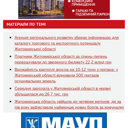
МАТЕРІАЛИ ПО ТЕМІ
Агенція регіонального розвитку збирає інформацію для
каталогу торгового та експортного потенціалу
Житомирської області
Платники Житомирської області за січень-липень
перерахували до зведеного бюджету 22,2 млрд грн
Врожайність картоплі зросла на 10-12 тонн з гектара: у
Житомирській області відновили 500 гектарів
осушувальних земель
Середня зарплата у Житомирській області в червні
збільшилася до 26,7 тис. грн
Житомирська область увійшла до четвірки регіонів, де за
пів року зафіксували найменше нових боргів за комуналку