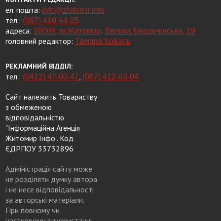
ел. пошта:
info@zhitomir.info
тел.:
(067) 410-44-05
адреса:
10008, м.Житомир, Велика Бердичівська, 19
головний редактор:
Тамара Коваль
РЕКЛАМНИЙ ВІДДІЛ:
тел.:
,
(0412) 47-00-47
(067) 412-63-04
Сайт належить Товариству
з обмеженою
відповідальністю
"Інформаційна Агенція
Житомир Інфо". Код
ЄДРПОУ 33732896
Адміністрація сайту може
не розділяти думку автора
і не несе відповідальності
за авторські матеріали.
При повному чи
частковому використанні