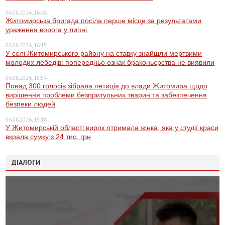
06.08.2026, 16:48
Житомирська бригада посіла перше місце за результатами
ураження ворога у липні
06.08.2026, 16:15
У селі Житомирського району на ставку знайшли мертвими
молодих лебедів: попередньо ознак браконьєрства не виявили
06.08.2026, 15:54
Понад 300 голосів зібрала петиція до влади Житомира щодо
вирішення проблеми безпритульних тварин та забезпечення
безпеки людей
06.08.2026, 15:18
У Житомирській області вирок отримала жінка, яка у студії краси
вкрала сумку з 24 тис. грн
ДІАЛОГИ