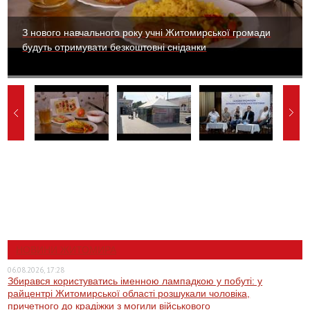
З нового навчального року учні Житомирської громади
будуть отримувати безкоштовні сніданки
НОВИНИ ЖИТОМИРА
06.08.2026, 17:28
Збирався користуватись іменною лампадкою у побуті: у
райцентрі Житомирської області розшукали чоловіка,
причетного до крадіжки з могили військового