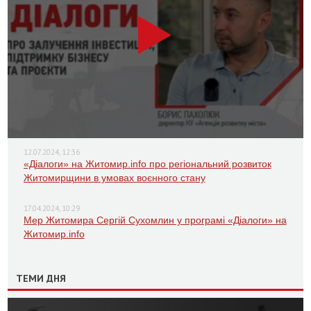
12.07.2024, 12:36
«Діалоги» на Житомир.info про регіональний розвиток
Житомирщини в умовах воєнного стану
17.04.2024, 10:29
Мер Житомира Сергій Сухомлин у програмі «Діалоги» на
Житомир.info
ТЕМИ ДНЯ