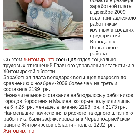
области в размере
заработной платы
в декабре 2009
года принадлежало
работникам
крупных и средних
предприятий
Володарск-
Волынского
района.
Об этом
Житомир.
info
сообщил
отдел социально-
трудовых отношений Главного управления статистики в
Житомирской области.
Заработная плата володарск-волынцев возросла по
сравнению с ноябрем-2009 более чем на треть и
составила 2199 грн.
Незначительное отставание наблюдалось у работников
городов Коростеня и Малина, которые получили лишь
на 6 и 26 грн. меньше, а именно 2193 грн. и 2173 грн.
Наименьшие начисления в расчете на одного штатного
работника были зафиксированы в Червоноармейском
районе Житомирской области - только 1292 грн.
Житомир.info