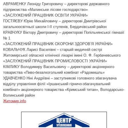
АВРАМЕНКУ Леоніду Григоровичу – директорові державного
підприємства «Малинське лісове господарство»
«ЗАСЛУЖЕНИЙ ПРАЦІВНИК ОСВІТИ УКРАЇНИ»
ГОСТЯЄВУ Юрію Михайловичу – директорові Дмитрівської
загальноосвітньої школи І-ІІ ступенів, Бердичівський район
КРАВЧУКУ Віктору Дмитровичу – директорові Попільнянської гімназії
№ 1
«ЗАСЛУЖЕНИЙ ПРАЦІВНИК ОХОРОНИ ЗДОРОВ’Я УКРАЇНИ»
КОВАЛЬЧУК Ларисі Василівні – старшій медичній сестрі
Житомирської обласної клінічної лікарні імені О. Ф. Гербачевського
«ЗАСЛУЖЕНИЙ ПРАЦІВНИК ПРОМИСЛОВОСТІ УКРАЇНИ»
КІМЛИКУ Володимиру Васильовичу – директорові акціонерного
товариства «Пиво-безалкогольний комбінат «Радомишль»
УДАВЧЕНКО Ніні Андріївні – заступникові головного збагачувача
відділу управління філії «Іршанський гірничо-збагачувальний
комбінат» акціонерного товариства «Кримський титан», Володарсько-
Волинський район
Житомир
.info