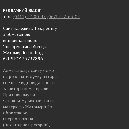
РЕКЛАМНИЙ ВІДДІЛ:
тел.:
(0412) 47-00-47
,
(067) 412-63-04
Сайт належить Товариству
з обмеженою
відповідальністю
"Інформаційна Агенція
Житомир Інфо". Код
ЄДРПОУ 33732896
Адміністрація сайту може
не розділяти думку автора
і не несе відповідальності
за авторські матеріали.
При повному чи
частковому використанні
матеріалів Житомир.info
обов’язкове
гіперпосилання
(для інтернет-ресурсів),