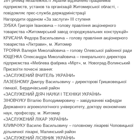
16-ї річниці незалежності України відзначено працівників
підприємств, установ та організацій Житомирської області, -
повідомляє прес-служба держадміністрації
Нагородити орденом «За заслуги» ІІІ ступеня
ЗУБКА Григорія Івановича – голову правління акціонерного
товариства «Житомирський завод огороджувальних конструкцій»
КРИСАНА Федора Васильовича – голову правління акціонерного
товариства «Ліктрави», м. Житомир
ТРОЯНА Валерія Миколайовича – голову Олевської районної ради
ЮЩЕНКА Олександра Миколайовича – генерального директора
підприємства «Меблева фабрика «Мірт», м. Новоград-Волинський
Присвоїти почесні звання:
«ЗАСЛУЖЕНИЙ ВЧИТЕЛЬ УКРАЇНИ»
ЛАЗЕБНОМУ Дмитру Васильовичу – директорові Гришковецької
гімназії, Бердичівський район
«ЗАСЛУЖЕНИЙ ДІЯЧ НАУКИ І ТЕХНІКИ УКРАЇНИ»
ЗІНОВЧУКУ Віталію Володимировичу – завідувачеві кафедри
Державного агроекологічного університету, доктору економічних
наук, професору, м. Житомир
«ЗАСЛУЖЕНИЙ ЛІКАР УКРАЇНИ»
КЛИМЧУКУ Василю Васильовичу – головному лікареві Чоповицької
дільничної лікарні, Малинський район
«ЗАСЛУЖЕНИЙ ЛІСІВНИК УКРАЇНИ»