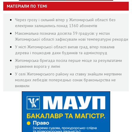
МАТЕРІАЛИ ПО ТЕМІ
Через грозу і сильний вітер у Житомирській області без
електрики залишились понад 1360 абонентів
Максимальна позначка досягла 39 градусів: у містах
Житомирської області зафіксували нові температурні рекорди
У місті Житомирської області випав град, вітер повалив
дерева і пошкодив дахи будинків та адмінспоруд
Житомирська бригада посіла перше місце за результатами
ураження ворога у липні
У селі Житомирського району на ставку знайшли мертвими
молодих лебедів: попередньо ознак браконьєрства не
виявили