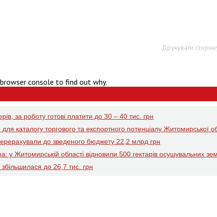
Друкувати сторінк
 browser console to find out why.
ів, за роботу готові платити до 30 – 40 тис. грн
 для каталогу торгового та експортного потенціалу Житомирської об
перерахували до зведеного бюджету 22,2 млрд грн
ра: у Житомирській області відновили 500 гектарів осушувальних зе
збільшилася до 26,7 тис. грн