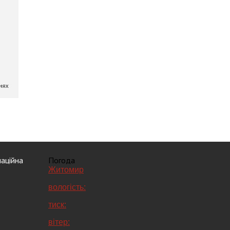
аційна
Погода
Житомир
вологість:
тиск:
вітер: