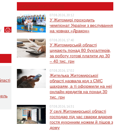
НОВИНИ ЖИТОМИРА
07.08.2026, 20:12
У Житомирі проходить
чемпіонат України з веслування
у
на човнах «Дракон»
07.08.2026, 17:40
У Житомирській області
шукають понад 80 бухгалтерів,
за роботу готові платити до 30
– 40 тис. грн
07.08.2026, 17:02
Жителька Житомирської
ласті
області назвала код з СМС
шахраям, а ті оформили на неї
онлайн-кредитів на понад 30
мель
тис. грн
07.08.2026, 16:31
У селі Житомирської області
господар під час сварки вдарив
гостя кухонним ножем й пішов з
дому