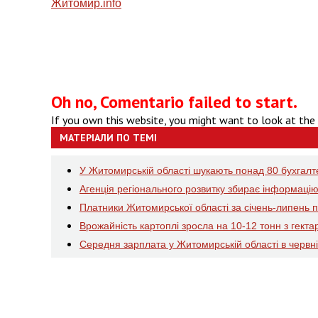
Житомир.
info
Oh no, Comentario failed to start.
If you own this website, you might want to look at the
МАТЕРІАЛИ ПО ТЕМІ
У Житомирській області шукають понад 80 бухгалтер
Агенція регіонального розвитку збирає інформацію
Платники Житомирської області за січень-липень 
Врожайність картоплі зросла на 10-12 тонн з гекта
Середня зарплата у Житомирській області в червні 