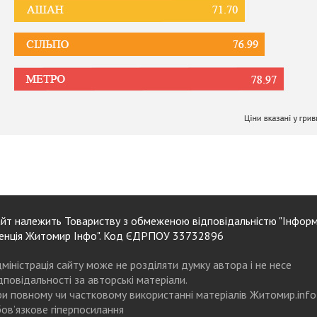
йт належить Товариству з обмеженою відповідальністю "Інформ
енція Житомир Інфо". Код ЄДРПОУ 33732896
міністрація сайту може не розділяти думку автора і не несе
дповідальності за авторські матеріали.
и повному чи частковому використанні матеріалів Житомир.info
ов’язкове гіперпосилання