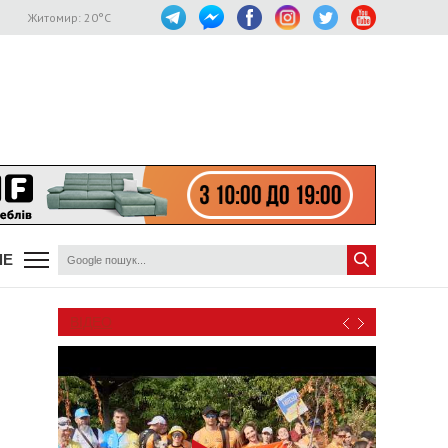
Житомир:
20
°C
ШЕ
ВІДЕО