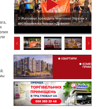
У Житомирі проходить чемпіонат України з
ага,
веслування на човнах «Дракон»
я
елия
или
й.
ммы