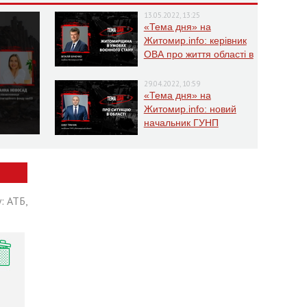
13.05.2022, 13:25
«Тема дня» на
Житомир.info: керівник
ОВА про життя області в
умовах воєнного стану
29.04.2022, 10:59
«Тема дня» на
Житомир.info: новий
начальник ГУНП
розповість про ситуацію
в області
: АТБ,