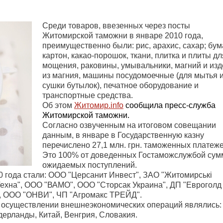
Среди товаров, ввезенных через посты
Житомирской таможни в январе 2010 года,
преимущественно были: рис, арахис, сахар; бум
картон, какао-порошок, ткани, плитка и плиты дл
мощения, раковины, умывальники, магний и изд
из магния, машины посудомоечные (для мытья 
сушки бутылок), печатное оборудование и
транспортные средства.
Об этом
Житомир.
info
сообщила пресс-служба
Житомирской таможни.
Согласно озвученным на итоговом совещании
данным, в январе в Государственную казну
перечислено 27,1 млн. грн. таможенных платеже
Это 100% от доведенных Гостаможслужбой су
ожидаемых поступлений.
года стали: ООО "Церсанит Инвест", ЗАО "
Житомирські
ехна", ООО "ВАМО", ООО "Сторсак Украина", ДП "Евроголд
, ООО "ОНВИ", ЧП "Агромакс ТРЕЙД".
 осуществлении внешнеэкономических операций являлись:
дерланды, Китай, Венгрия, Словакия.