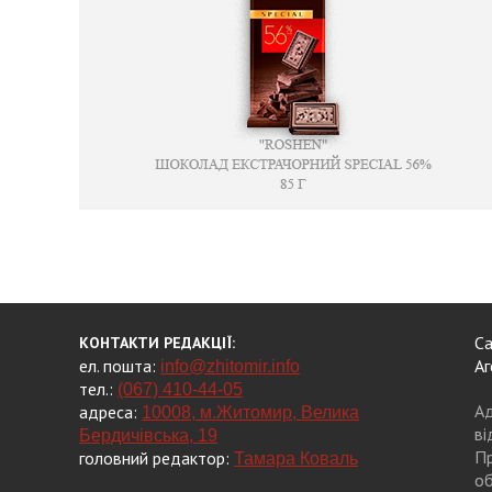
Са
КОНТАКТИ РЕДАКЦІЇ:
ел. пошта:
Аг
info@zhitomir.info
тел.:
(067) 410-44-05
Ад
адреса:
10008, м.Житомир, Велика
ві
Бердичівська, 19
Пр
головний редактор:
Тамара Коваль
об