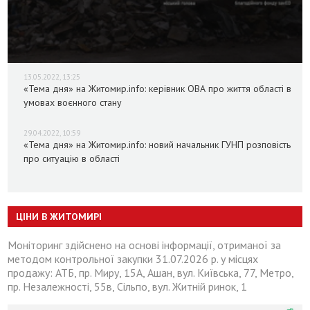
13.05.2022, 13:25
«Тема дня» на Житомир.info: керівник ОВА про життя області в
умовах воєнного стану
29.04.2022, 10:59
«Тема дня» на Житомир.info: новий начальник ГУНП розповість
про ситуацію в області
ЦІНИ В ЖИТОМИРІ
Моніторинг здійснено на основі інформації, отриманої за
методом контрольної закупки 31.07.2026 р. у місцях
продажу: АТБ, пр. Миру, 15А, Ашан, вул. Київська, 77, Метро,
пр. Незалежності, 55в, Сільпо, вул. Житній ринок, 1