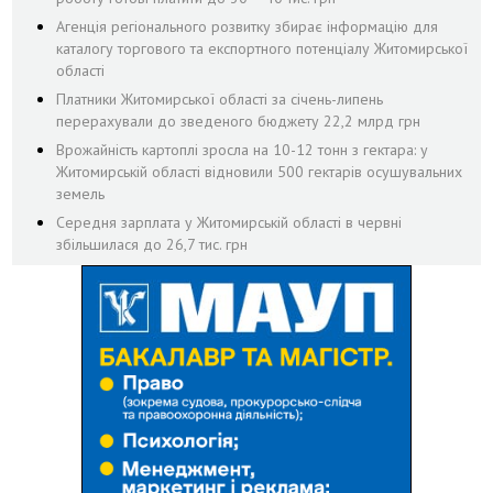
Агенція регіонального розвитку збирає інформацію для
каталогу торгового та експортного потенціалу Житомирської
області
Платники Житомирської області за січень-липень
перерахували до зведеного бюджету 22,2 млрд грн
Врожайність картоплі зросла на 10-12 тонн з гектара: у
Житомирській області відновили 500 гектарів осушувальних
земель
Середня зарплата у Житомирській області в червні
збільшилася до 26,7 тис. грн