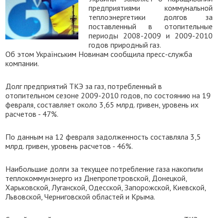
предприятиями коммунальной
теплоэнергетики долгов за
поставленный в отопительные
периоды 2008-2009 и 2009-2010
годов природный газ.
Об этом Українським Новинам сообщила пресс-служба
компании.
Долг предприятий ТКЭ за газ, потребленный в
отопительном сезоне 2009-2010 годов, по состоянию на 19
февраля, составляет около 3,65 млрд. гривен, уровень их
расчетов - 47%.
По данным на 12 февраля задолженность составляла 3,5
млрд. гривен, уровень расчетов - 46%.
Наибольшие долги за текущее потребление газа накопили
теплокоммунэнерго из Днепропетровской, Донецкой,
Харьковской, Луганской, Одесской, Запорожской, Киевской,
Львовской, Черниговской областей и Крыма.