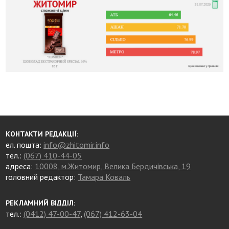
КОНТАКТИ РЕДАКЦІЇ:
ел. пошта:
info@zhitomir.info
тел.:
(067) 410-44-05
адреса:
10008, м.Житомир, Велика Бердичівська, 19
головний редактор:
Тамара Коваль
РЕКЛАМНИЙ ВІДДІЛ:
тел.:
(0412) 47-00-47
,
(067) 412-63-04