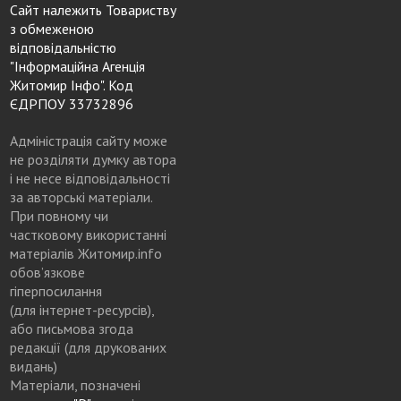
Сайт належить Товариству
з обмеженою
відповідальністю
"Інформаційна Агенція
Житомир Інфо". Код
ЄДРПОУ 33732896
Адміністрація сайту може
не розділяти думку автора
і не несе відповідальності
за авторські матеріали.
При повному чи
частковому використанні
матеріалів Житомир.info
обов’язкове
гіперпосилання
(для інтернет-ресурсів),
або письмова згода
редакції (для друкованих
видань)
Матеріали, позначені