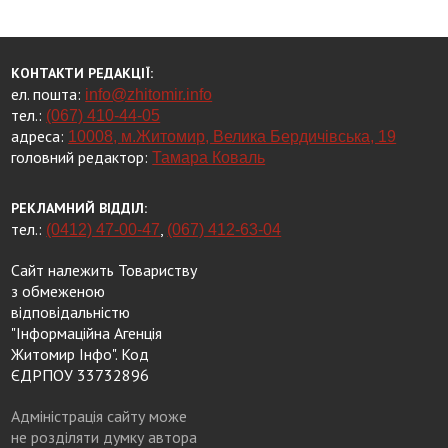
КОНТАКТИ РЕДАКЦІЇ:
ел. пошта:
info@zhitomir.info
тел.:
(067) 410-44-05
адреса:
10008, м.Житомир, Велика Бердичівська, 19
головний редактор:
Тамара Коваль
РЕКЛАМНИЙ ВІДДІЛ:
тел.:
,
(0412) 47-00-47
(067) 412-63-04
Сайт належить Товариству
з обмеженою
відповідальністю
"Інформаційна Агенція
Житомир Інфо". Код
ЄДРПОУ 33732896
Адміністрація сайту може
не розділяти думку автора