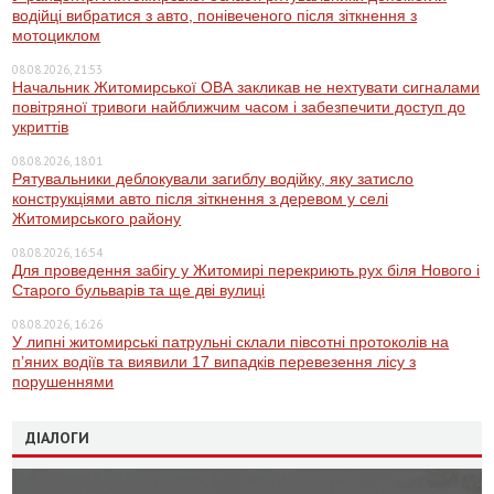
водійці вибратися з авто, понівеченого після зіткнення з
мотоциклом
08.08.2026, 21:53
Начальник Житомирської ОВА закликав не нехтувати сигналами
повітряної тривоги найближчим часом і забезпечити доступ до
укриттів
08.08.2026, 18:01
Рятувальники деблокували загиблу водійку, яку затисло
конструкціями авто після зіткнення з деревом у селі
Житомирського району
08.08.2026, 16:54
Для проведення забігу у Житомирі перекриють рух біля Нового і
Старого бульварів та ще дві вулиці
08.08.2026, 16:26
У липні житомирські патрульні склали півсотні протоколів на
пʼяних водіїв та виявили 17 випадків перевезення лісу з
порушеннями
ДІАЛОГИ