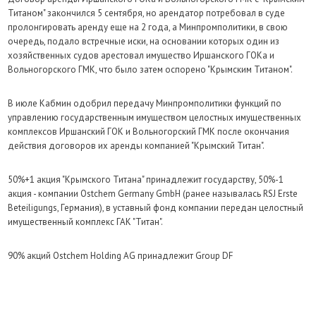
Титаном" закончился 5 сентября, но арендатор потребовал в суде
пролонгировать аренду еще на 2 года, а Минпромполитики, в свою
очередь, подало встречные иски, на основании которых один из
хозяйственных судов арестовал имущество Иршанского ГОКа и
Вольногорского ГМК, что было затем оспорено "Крымским Титаном".
В июле Кабмин одобрил передачу Минпромполитики функций по
управлению государственным имуществом целостных имущественных
комплексов Иршанский ГОК и Вольногорский ГМК после окончания
действия договоров их аренды компанией "Крымский Титан".
50%+1 акция "Крымского Титана" принадлежит государству, 50%-1
акция - компании Ostchem Germany GmbH (ранее называлась RSJ Erste
Beteiligungs, Германия), в уставный фонд компании передан целостный
имущественный комплекс ГАК "Титан".
90% акций Ostchem Holding AG принадлежит Group DF