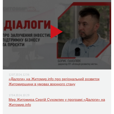
12.07.2024, 12:36
«Діалоги» на Житомир.info про регіональний розвиток
Житомирщини в умовах воєнного стану
17.04.2024, 10:29
Мер Житомира Сергій Сухомлин у програмі «Діалоги» на
Житомир.info