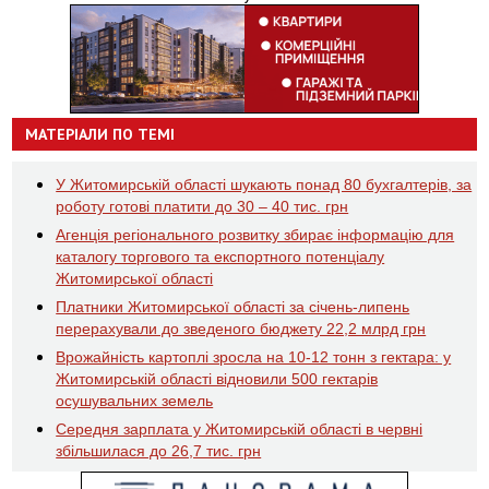
МАТЕРІАЛИ ПО ТЕМІ
У Житомирській області шукають понад 80 бухгалтерів, за
роботу готові платити до 30 – 40 тис. грн
Агенція регіонального розвитку збирає інформацію для
каталогу торгового та експортного потенціалу
Житомирської області
Платники Житомирської області за січень-липень
перерахували до зведеного бюджету 22,2 млрд грн
Врожайність картоплі зросла на 10-12 тонн з гектара: у
Житомирській області відновили 500 гектарів
осушувальних земель
Середня зарплата у Житомирській області в червні
збільшилася до 26,7 тис. грн