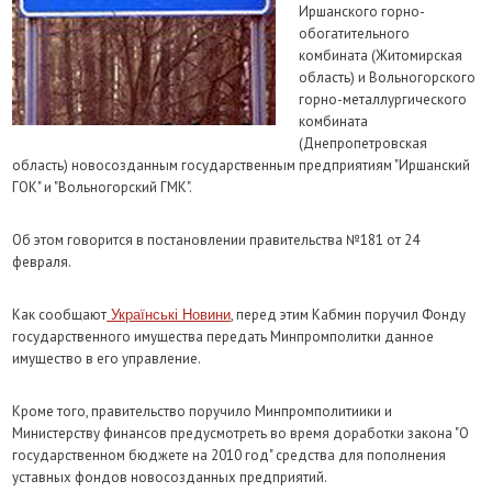
Иршанского горно-
обогатительного
комбината (Житомирская
область) и Вольногорского
горно-металлургического
комбината
(Днепропетровская
область) новосозданным государственным предприятиям "Иршанский
ГОК" и "Вольногорский ГМК".
Об этом говорится в постановлении правительства №181 от 24
февраля.
Как сообщают
, перед этим Кабмин поручил Фонду
Українські Новини
государственного имущества передать Минпромполитки данное
имущество в его управление.
Кроме того, правительство поручило Минпромполитиики и
Министерству финансов предусмотреть во время доработки закона "О
государственном бюджете на 2010 год" средства для пополнения
уставных фондов новосозданных предприятий.