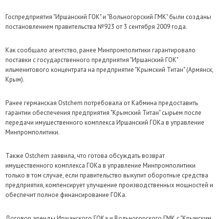
Госпредприятия "Иршанский ГОК" и "Вольногорский ГМК" были созданы
постановлением правительства №923 от 3 сентября 2009 года.
Как сообщало агентство, ранее Минпромполитики гарантировало
поставки с государственного предприятия "Иршанский ГОК"
ильменитового концентрата на предприятие "Крымский Титан" (Армянск,
Крым).
Ранее германская Ostсhem потребовала от Кабмина предоставить
гарантии обеспечения предприятия "Крымский Титан" сырьем после
передачи имущественного комплекса Иршанский ГОКа в управление
Минпромполитики.
Также Ostсhem заявила, что готова обсуждать возврат
имущественного комплекса ГОКа в управление Минпромполитики
только в том случае, если правительство выкупит оборотные средства
предприятия, компенсирует улучшение производственных мощностей и
обеспечит полное финансирование ГОКа.
Договор аренды Иршанского ГОКа и Вольногорского ГМК с "Крымским