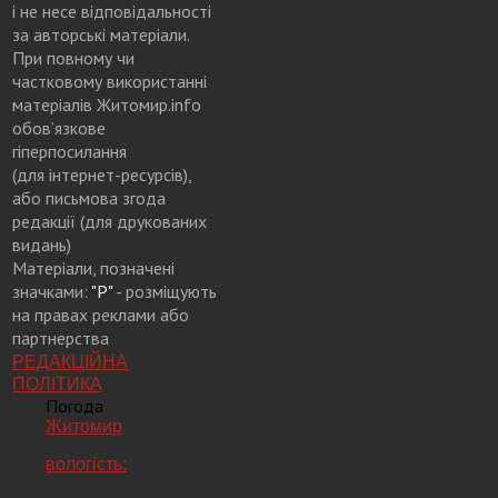
і не несе відповідальності
за авторські матеріали.
При повному чи
частковому використанні
матеріалів Житомир.info
обов’язкове
гіперпосилання
(для інтернет-ресурсів),
або письмова згода
редакції (для друкованих
видань)
Матеріали, позначені
значками:
"Р"
- розміщують
на правах реклами або
партнерства
РЕДАКЦІЙНА
ПОЛІТИКА
Погода
Житомир
вологість: