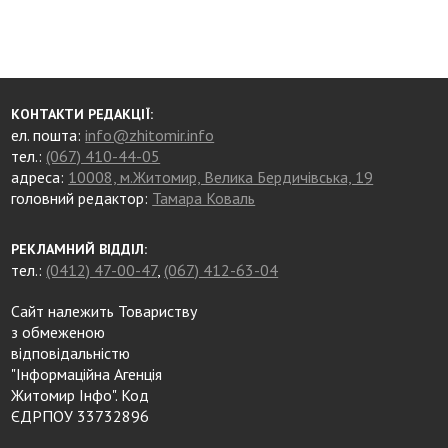
КОНТАКТИ РЕДАКЦІЇ:
ел. пошта:
info@zhitomir.info
тел.:
(067) 410-44-05
адреса:
10008, м.Житомир, Велика Бердичівська, 19
головний редактор:
Тамара Коваль
РЕКЛАМНИЙ ВІДДІЛ:
тел.:
(0412) 47-00-47
,
(067) 412-63-04
Сайт належить Товариству
з обмеженою
відповідальністю
"Інформаційна Агенція
Житомир Інфо". Код
ЄДРПОУ 33732896