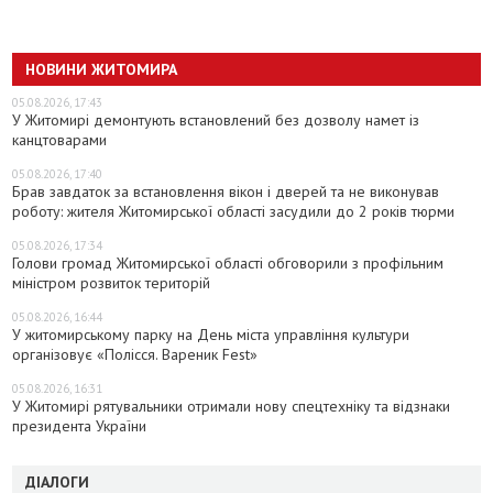
НОВИНИ ЖИТОМИРА
05.08.2026, 17:43
У Житомирі демонтують встановлений без дозволу намет із
канцтоварами
05.08.2026, 17:40
Брав завдаток за встановлення вікон і дверей та не виконував
роботу: жителя Житомирської області засудили до 2 років тюрми
05.08.2026, 17:34
Голови громад Житомирської області обговорили з профільним
міністром розвиток територій
05.08.2026, 16:44
У житомирському парку на День міста управління культури
організовує «Полісся. Вареник Fest»
05.08.2026, 16:31
У Житомирі рятувальники отримали нову спецтехніку та відзнаки
президента України
ДІАЛОГИ