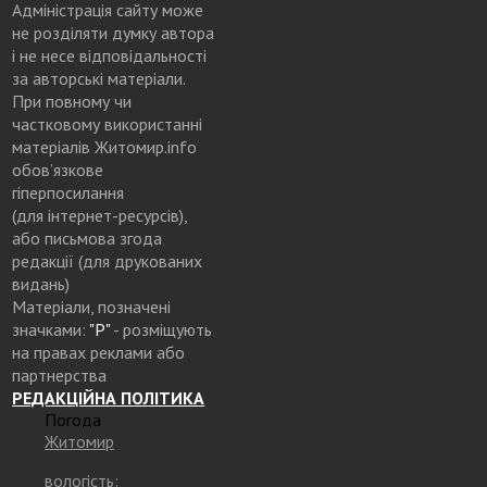
Адміністрація сайту може
не розділяти думку автора
і не несе відповідальності
за авторські матеріали.
При повному чи
частковому використанні
матеріалів Житомир.info
обов’язкове
гіперпосилання
(для інтернет-ресурсів),
або письмова згода
редакції (для друкованих
видань)
Матеріали, позначені
значками:
"Р"
- розміщують
на правах реклами або
партнерства
РЕДАКЦІЙНА ПОЛІТИКА
Погода
Житомир
вологість: