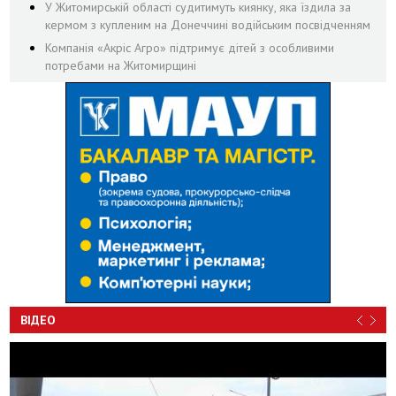
У Житомирській області судитимуть киянку, яка їздила за
кермом з купленим на Донеччині водійським посвідченням
Компанія «Акріс Агро» підтримує дітей з особливими
потребами на Житомирщині
ВІДЕО