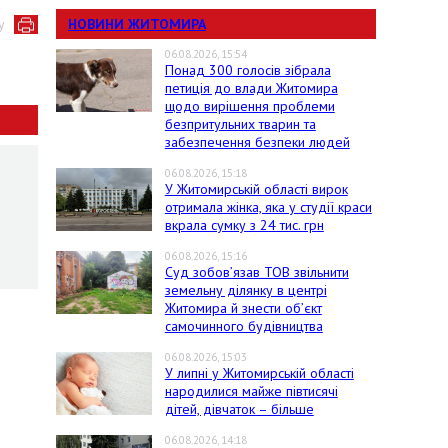
НОВИНИ ЖИТОМИРА
у
06.08.2026, 15:54
Понад 300 голосів зібрала
петиція до влади Житомира
щодо вирішення проблеми
безпритульних тварин та
забезпечення безпеки людей
06.08.2026, 15:18
У Житомирській області вирок
отримала жінка, яка у студії краси
вкрала сумку з 24 тис. грн
06.08.2026, 15:16
Суд зобов’язав ТОВ звільнити
земельну ділянку в центрі
Житомира й знести об’єкт
самочинного будівництва
06.08.2026, 15:03
У липні у Житомирській області
народилися майже півтисячі
дітей, дівчаток – більше
06.08.2026, 14:18