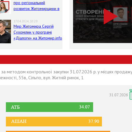
про регіональний
розвиток Житомирщини в
умовах воєнного стану
17.04.2024, 10:29
Мер Житомира Сергій
Сухомлин у програмі
«Діалоги» на Житомир.info
 за методом контрольної закупки 31.07.2026 р. у місцях продажу
лежності, 55в, Сільпо, вул. Житній ринок, 1