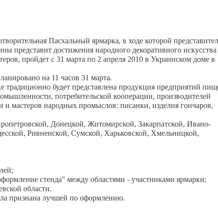
готворительная Пасхальный ярмарка, в ходе которой представите
ины представит достижения народного декоративного искусства
еров, пройдет с 31 марта по 2 апреля 2010 в Украинском доме в
ланировано на 11 часов 31 марта.
е традиционно будет представлена продукция предприятий пищ
омышленности, потребительской кооперации, производителей
 и мастеров народных промыслов: писанки, изделия гончаров,
пропетровской, Донецкой, Житомирской, Закарпатской, Ивано-
десской, Ривненской, Сумской, Харьковской, Хмельницкой,
лей;
оформление стенда" между областями - участниками ярмарки;
евской области.
ла признана лучшей по оформлению.