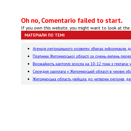
Oh no, Comentario failed to start.
If you own this website, you might want to look at the
МАТЕРІАЛИ ПО ТЕМІ
Агенція регіонального розвитку збирає інформацію дл
Платники Житомирської області за січень-липень пе
Врожайність картоплі зросла на 10-12 тонн з гектара:
Середня зарплата у Житомирській області в червні збі
Житомирська область увійшла до четвірки регіонів, д