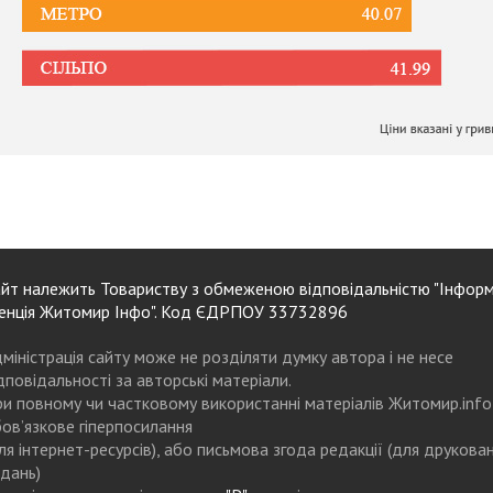
йт належить Товариству з обмеженою відповідальністю "Інформ
енція Житомир Інфо". Код ЄДРПОУ 33732896
міністрація сайту може не розділяти думку автора і не несе
дповідальності за авторські матеріали.
и повному чи частковому використанні матеріалів Житомир.info
ов’язкове гіперпосилання
ля інтернет-ресурсів), або письмова згода редакції (для друкова
дань)