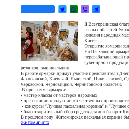
II Всеукраинская бла
разных областей Укра
изделия народных маст
Киеве.
Открытие ярмарки зап
На Пасхальной ярмарк
перерабатывающей пр
сувенирной продукции
резчиков, вышивальщиц.
В работе ярмарки примут участие представители Дне
Франковской, Киевской, Львовской, Николаевской, О
Черкасской, Черновицкой, Черниговской областей.
В программе ярмарки:
• мастер-классы от мастеров народных
• презентации продукции отечественных производите
• конкурсы "Лучшая пасхальная корзина" и "Лучшее 
• благотворительный сбор средств для детей-сирот Ки
В прошлом году Житомирская пасхальная корзина бы
Житомир.info