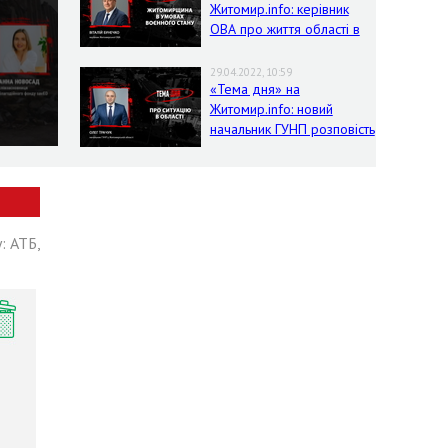
Житомир.info: керівник
ОВА про життя області в
умовах воєнного стану
29.04.2022, 10:59
«Тема дня» на
Житомир.info: новий
начальник ГУНП розповість
про ситуацію в області
: АТБ,