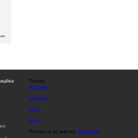
аційна
Погода
Житомир
вологість:
тиск:
вітер:
них
Погода на 10 днів від
sinoptik.ua