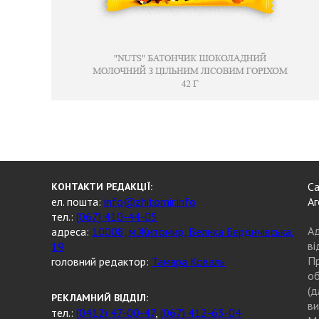
Са
КОНТАКТИ РЕДАКЦІЇ:
ел. пошта:
info@zhitomir.info
Аг
тел.:
(067) 410-44-05
Ад
адреса:
10008, м.Житомир, Велика Бердичівська,
ві
19
Пр
головний редактор:
Тамара Коваль
об
(д
РЕКЛАМНИЙ ВІДДІЛ:
ви
тел.:
(0412) 47-00-47
,
(067) 412-63-04