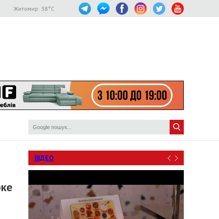
Житомир:
38
°C
ВІДЕО
рке