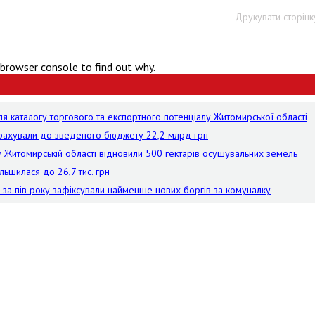
Друкувати сторінк
 browser console to find out why.
я каталогу торгового та експортного потенціалу Житомирської області
рерахували до зведеного бюджету 22,2 млрд грн
 у Житомирській області відновили 500 гектарів осушувальних земель
льшилася до 26,7 тис. грн
е за пів року зафіксували найменше нових боргів за комуналку