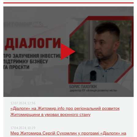
12.07.2024, 12:36
«Діалоги» на Житомир.info про регіональний розвиток
Житомирщини в умовах воєнного стану
17.04.2024, 10:29
Мер Житомира Сергій Сухомлин у програмі «Діалоги» на