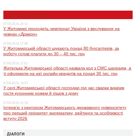
НОВИНИ ЖИТОМИРА
07.08.2026, 20:12
У Житомирі проходить чемпіонат України з веслування на
човнах «Дракон»
07.08.2026, 17:40
У Житомирській області шукають понад 80 бухгалтерів, за
роботу готові платити до 30 – 40 тис. грн
07.08.2026, 17:02
Жителька Житомирської області назвала код з СМС шахраям, а
ті оформили на неї онлайн-кредитів на понад 30 тис. грн
07.08.2026, 16:31
У селі Житомирської області господар під час сварки вдарив
гостя кухонним ножем й пішов з дому
07.08.2026, 15:36
Інтерв’ю з ректором Житомирського державного університету
про перший пріоритет, математику, рейтинги та особливості
вступу-2026
ДІАЛОГИ