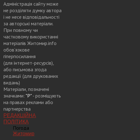
Адміністрація сайту може
не розділяти думку автора
і не несе відповідальності
за авторські матеріали.
При повному чи
частковому використанні
матеріалів Житомир.info
обов’язкове
гіперпосилання
(для інтернет-ресурсів),
або письмова згода
редакції (для друкованих
видань)
Матеріали, позначені
значками:
"Р"
- розміщують
на правах реклами або
партнерства
РЕДАКЦІЙНА
ПОЛІТИКА
Погода
Житомир