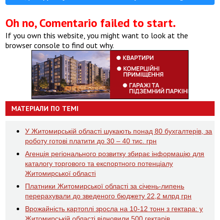
Oh no, Comentario failed to start.
If you own this website, you might want to look at the
browser console to find out why.
МАТЕРІАЛИ ПО ТЕМІ
У Житомирській області шукають понад 80 бухгалтерів, за
роботу готові платити до 30 – 40 тис. грн
Агенція регіонального розвитку збирає інформацію для
каталогу торгового та експортного потенціалу
Житомирської області
Платники Житомирської області за січень-липень
перерахували до зведеного бюджету 22,2 млрд грн
Врожайність картоплі зросла на 10-12 тонн з гектара: у
Житомирській області відновили 500 гектарів