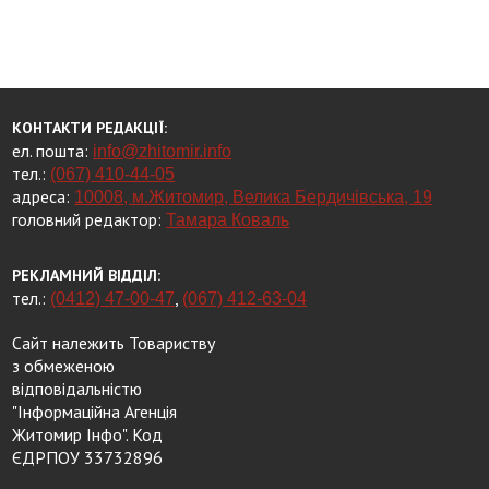
КОНТАКТИ РЕДАКЦІЇ:
ел. пошта:
info@zhitomir.info
тел.:
(067) 410-44-05
адреса:
10008, м.Житомир, Велика Бердичівська, 19
головний редактор:
Тамара Коваль
РЕКЛАМНИЙ ВІДДІЛ:
тел.:
,
(0412) 47-00-47
(067) 412-63-04
Сайт належить Товариству
з обмеженою
відповідальністю
"Інформаційна Агенція
Житомир Інфо". Код
ЄДРПОУ 33732896