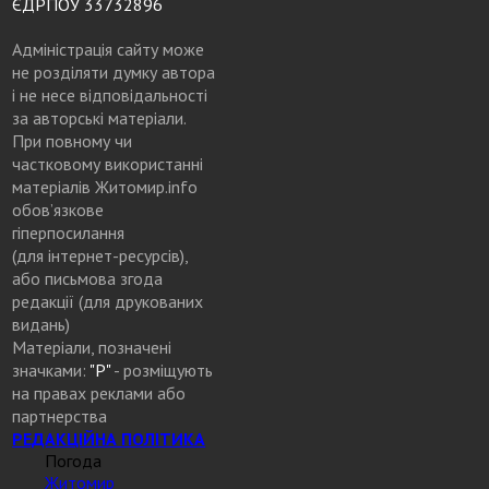
ЄДРПОУ 33732896
Адміністрація сайту може
не розділяти думку автора
і не несе відповідальності
за авторські матеріали.
При повному чи
частковому використанні
матеріалів Житомир.info
обов’язкове
гіперпосилання
(для інтернет-ресурсів),
або письмова згода
редакції (для друкованих
видань)
Матеріали, позначені
значками:
"Р"
- розміщують
на правах реклами або
партнерства
РЕДАКЦІЙНА ПОЛІТИКА
Погода
Житомир