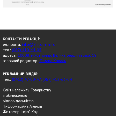
КОНТАКТИ РЕДАКЦІЇ:
ел. пошта:
info@zhitomir.info
тел.:
(067) 410-44-05
адреса:
10008, м.Житомир, Велика Бердичівська, 19
головний редактор:
Тамара Коваль
РЕКЛАМНИЙ ВІДДІЛ:
тел.:
(0412) 47-00-47
,
(067) 412-63-04
Сайт належить Товариству
з обмеженою
відповідальністю
"Інформаційна Агенція
Житомир Інфо". Код