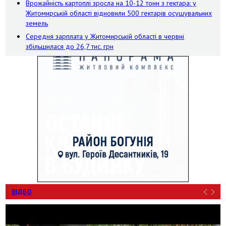
Врожайність картоплі зросла на 10-12 тонн з гектара: у
Житомирській області відновили 500 гектарів осушувальних
земель
Середня зарплата у Житомирській області в червні
збільшилася до 26,7 тис. грн
ВІДЕО