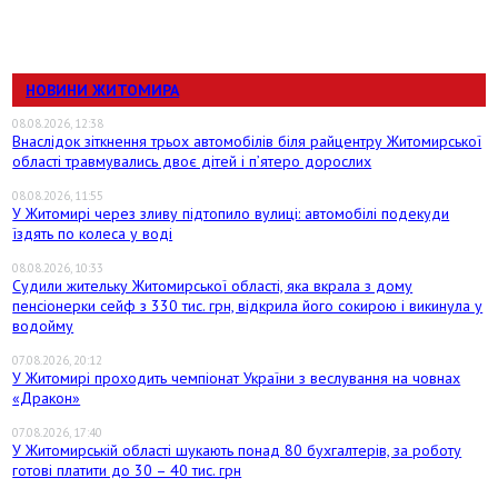
НОВИНИ ЖИТОМИРА
08.08.2026, 12:38
Внаслідок зіткнення трьох автомобілів біля райцентру Житомирської
області травмувались двоє дітей і пʼятеро дорослих
08.08.2026, 11:55
У Житомирі через зливу підтопило вулиці: автомобілі подекуди
їздять по колеса у воді
08.08.2026, 10:33
Судили жительку Житомирської області, яка вкрала з дому
пенсіонерки сейф з 330 тис. грн, відкрила його сокирою і викинула у
водойму
07.08.2026, 20:12
У Житомирі проходить чемпіонат України з веслування на човнах
«Дракон»
07.08.2026, 17:40
У Житомирській області шукають понад 80 бухгалтерів, за роботу
готові платити до 30 – 40 тис. грн