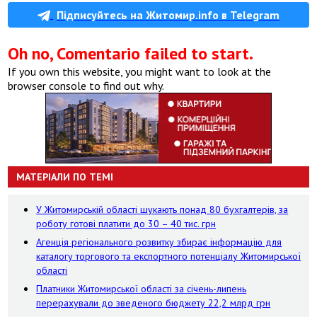
Підписуйтесь на Житомир.info в Telegram
Oh no, Comentario failed to start.
If you own this website, you might want to look at the
browser console to find out why.
МАТЕРІАЛИ ПО ТЕМІ
У Житомирській області шукають понад 80 бухгалтерів, за
роботу готові платити до 30 – 40 тис. грн
Агенція регіонального розвитку збирає інформацію для
каталогу торгового та експортного потенціалу Житомирської
області
Платники Житомирської області за січень-липень
перерахували до зведеного бюджету 22,2 млрд грн