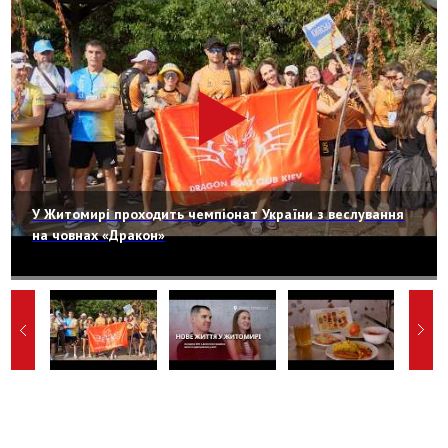
У Житомирі проходить чемпіонат України з веслування
на човнах «Дракон»