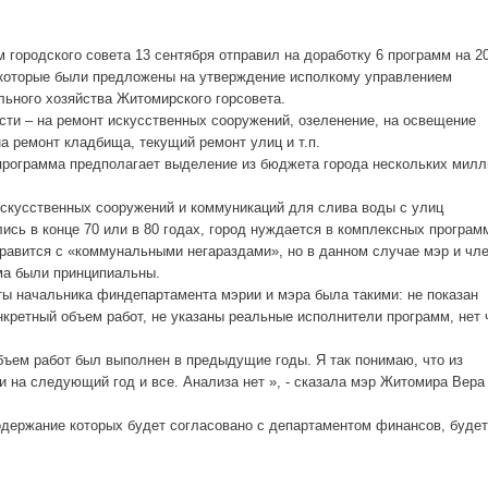
 городского совета 13 сентября отправил на доработку 6 программ на 2
, которые были предложены на утверждение исполкому управлением
ьного хозяйства Житомирского горсовета.
сти – на ремонт искусственных сооружений, озеленение, на освещение
на ремонт кладбища, текущий ремонт улиц и т.п.
программа предполагает выделение из бюджета города нескольких милл
скусственных сооружений и коммуникаций для слива воды с улиц
ись в конце 70 или в 80 годах, город нуждается в комплексных програм
равится с «коммунальными негараздами», но в данном случае мэр и чл
ма были принципиальны.
ы начальника финдепартамента мэрии и мэра была такими: не показан
кретный объем работ, не указаны реальные исполнители программ, нет 
объем работ был выполнен в предыдущие годы. Я так понимаю, что из
на следующий год и все. Анализа нет », - сказала мэр Житомира Вера
одержание которых будет согласовано с департаментом финансов, будет