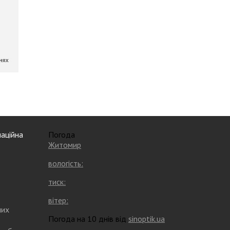
аційна
Погода
Житомир
вологість:
тиск:
вітер:
них
Погода на 10 днів від
sinoptik.ua