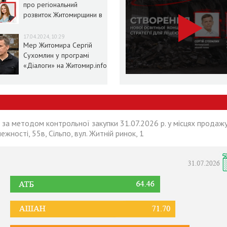
про регіональний
розвиток Житомирщини в
умовах воєнного стану
17.04.2024, 10:29
Мер Житомира Сергій
Сухомлин у програмі
«Діалоги» на Житомир.info
 за методом контрольної закупки 31.07.2026 р. у місцях продажу
лежності, 55в, Сільпо, вул. Житній ринок, 1