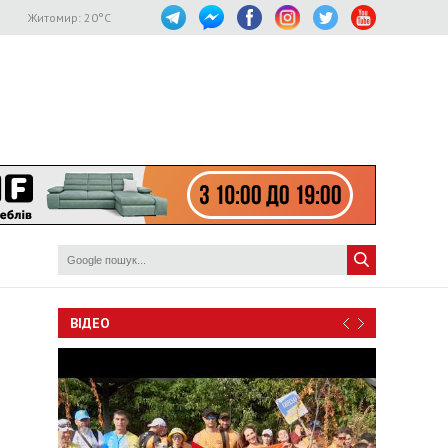
Житомир:
20
°C
ВІДЕО