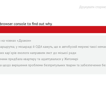
Друкувати сторінк
 browser console to find out why.
я на човнах «Дракон»
аршрутка, у міськраді й ОДА кажуть, що в автобусній мережі такої нема
ких кар’єрів екологи направили лист до міської ради
ччини придбала квартиру та адаптувалася у Житомирі
ра щодо вирішення проблеми безпритульних тварин та забезпечення бе