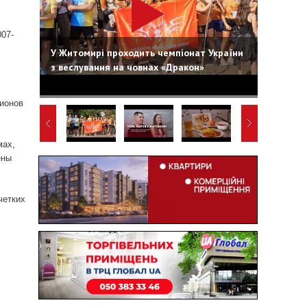
007-
У Житомирі проходить чемпіонат України
з веслування на човнах «Дракон»
ионов
мах,
ены
четких