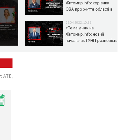
Житомир.info: керівник
ОВА про життя області в
умовах воєнного стану
29.04.2022, 10:59
«Тема дня» на
Житомир.info: новий
начальник ГУНП розповість
про ситуацію в області
: АТБ,