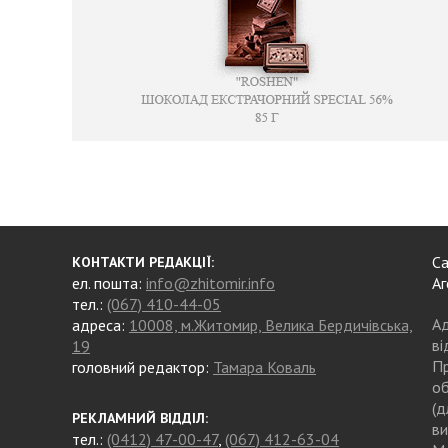
Са
КОНТАКТИ РЕДАКЦІЇ:
ел. пошта:
info@zhitomir.info
Аг
тел.:
(067) 410-44-05
Ад
адреса:
10008, м.Житомир, Велика Бердичівська,
ві
19
Пр
головний редактор:
Тамара Коваль
об
(д
РЕКЛАМНИЙ ВІДДІЛ:
ви
тел.:
(0412) 47-00-47
,
(067) 412-63-04