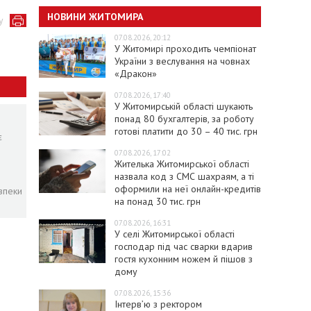
НОВИНИ ЖИТОМИРА
у
07.08.2026, 20:12
У Житомирі проходить чемпіонат
України з веслування на човнах
«Дракон»
07.08.2026, 17:40
У Житомирській області шукають
понад 80 бухгалтерів, за роботу
готові платити до 30 – 40 тис. грн
є
07.08.2026, 17:02
Жителька Житомирської області
назвала код з СМС шахраям, а ті
оформили на неї онлайн-кредитів
зпеки
на понад 30 тис. грн
07.08.2026, 16:31
У селі Житомирської області
господар під час сварки вдарив
гостя кухонним ножем й пішов з
дому
07.08.2026, 15:36
Інтерв’ю з ректором