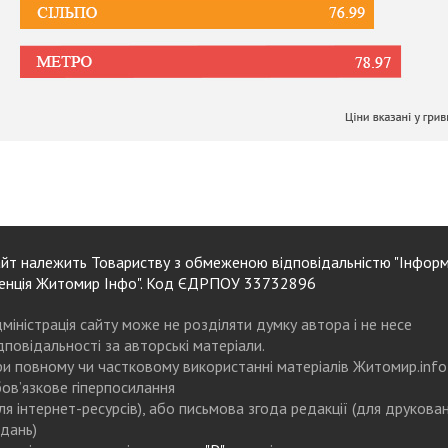
йт належить Товариству з обмеженою відповідальністю "Інформ
енція Житомир Інфо". Код ЄДРПОУ 33732896
міністрація сайту може не розділяти думку автора і не несе
дповідальності за авторські матеріали.
и повному чи частковому використанні матеріалів Житомир.info
ов’язкове гіперпосилання
ля інтернет-ресурсів), або письмова згода редакції (для друкова
дань)