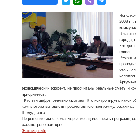
Исполком
2008 гг.
коммунал
В частно
города, 
Каждая 
гривен.
Ремонт и
проводил
чтобы сп
исполко
Аргумент
экономический эффект, не просчитаны реальные сметы и кон
приоритетов.
«Кто эти цифры реально смотрел. Кто контролирует, какой 
компьютера вытащили прошлогоднюю программу, рассчитали 
Шелудченко.
По решению исполкома, через месяц все шесть программ, с
рассмотрено повторно.
Житомир.info