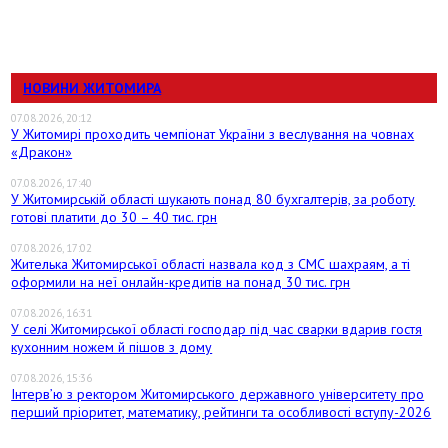
НОВИНИ ЖИТОМИРА
07.08.2026, 20:12
У Житомирі проходить чемпіонат України з веслування на човнах
«Дракон»
07.08.2026, 17:40
У Житомирській області шукають понад 80 бухгалтерів, за роботу
готові платити до 30 – 40 тис. грн
07.08.2026, 17:02
Жителька Житомирської області назвала код з СМС шахраям, а ті
оформили на неї онлайн-кредитів на понад 30 тис. грн
07.08.2026, 16:31
У селі Житомирської області господар під час сварки вдарив гостя
кухонним ножем й пішов з дому
07.08.2026, 15:36
Інтерв’ю з ректором Житомирського державного університету про
перший пріоритет, математику, рейтинги та особливості вступу-2026