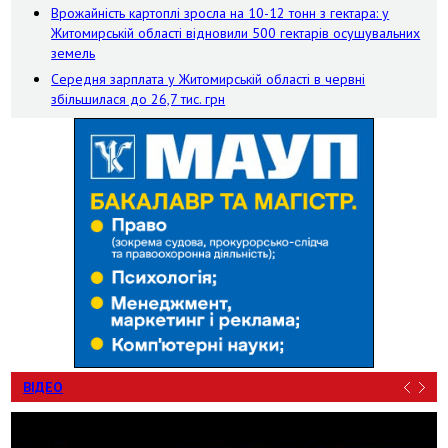
Врожайність картоплі зросла на 10-12 тонн з гектара: у
Житомирській області відновили 500 гектарів осушувальних
земель
Середня зарплата у Житомирській області в червні
збільшилася до 26,7 тис. грн
ВІДЕО