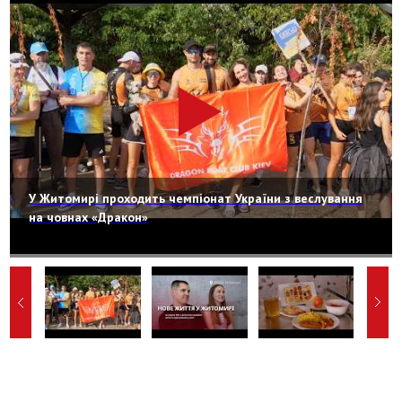
У Житомирі проходить чемпіонат України з веслування
на човнах «Дракон»