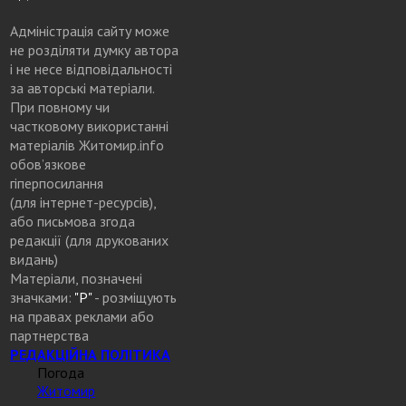
Адміністрація сайту може
не розділяти думку автора
і не несе відповідальності
за авторські матеріали.
При повному чи
частковому використанні
матеріалів Житомир.info
обов’язкове
гіперпосилання
(для інтернет-ресурсів),
або письмова згода
редакції (для друкованих
видань)
Матеріали, позначені
значками:
"Р"
- розміщують
на правах реклами або
партнерства
РЕДАКЦІЙНА ПОЛІТИКА
Погода
Житомир