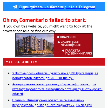
Підписуйтесь на Житомир.info в Telegram
Oh no, Comentario failed to start.
If you own this website, you might want to look at the
browser console to find out why.
МАТЕРІАЛИ ПО ТЕМІ
У Житомирській області шукають понад 80 бухгалтерів, за
роботу готові платити до 30 – 40 тис. грн
Агенція регіонального розвитку збирає інформацію для
каталогу торгового та експортного потенціалу Житомирської
області
Платники Житомирської області за січень-липень
перерахували до зведеного бюджету 22,2 млрд грн