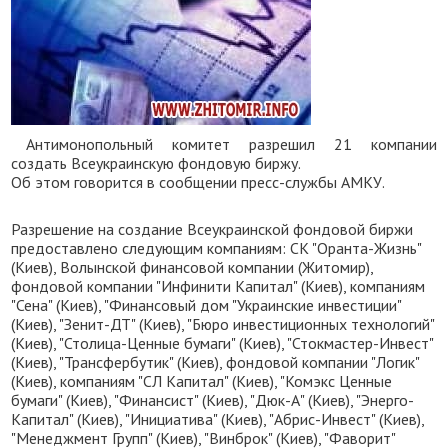
Антимонопольный комитет разрешил 21 компании
создать Всеукраинскую фондовую биржу.
Об этом говорится в сообщении пресс-службы АМКУ.
Разрешение на создание Всеукраинской фондовой биржи
предоставлено следующим компаниям: СК "Оранта-Жизнь"
(Киев), Волынской финансовой компании (Житомир),
фондовой компании "Инфинити Капитал" (Киев), компаниям
"Сена" (Киев), "Финансовый дом "Украинские инвестиции"
(Киев), "Зенит-ДТ" (Киев), "Бюро инвестиционных технологий"
(Киев), "Столица-Ценные бумаги" (Киев), "Стокмастер-Инвест"
(Киев), "Трансфербутик" (Киев), фондовой компании "Логик"
(Киев), компаниям "СЛ Капитал" (Киев), "Комэкс Ценные
бумаги" (Киев), "Финансист" (Киев), "Дюк-А" (Киев), "Энерго-
Капитал" (Киев), "Инициатива" (Киев), "Абрис-Инвест" (Киев),
"Менеджмент Групп" (Киев), "Винброк" (Киев), "Фаворит"