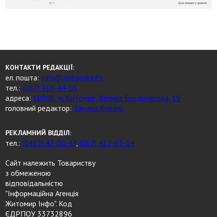
КОНТАКТИ РЕДАКЦІЇ:
ел. пошта:
info@zhitomir.info
тел.:
(067) 410-44-05
адреса:
10008, м.Житомир, Велика Бердичівська, 19
головний редактор:
Тамара Коваль
РЕКЛАМНИЙ ВІДДІЛ:
тел.:
(0412) 47-00-47
,
(067) 412-63-04
Сайт належить Товариству
з обмеженою
відповідальністю
"Інформаційна Агенція
Житомир Інфо". Код
ЄДРПОУ 33732896